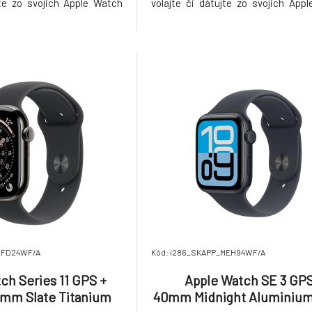
jte zo svojich Apple Watch
volajte či dátujte zo svojich App
mať pri sebe iPhone. Bez
bez nutnosti mať pri sebe iPho
sa v spojení Máte vybitý
iPhonu a predsa v spojení Máte
ste si ho zabudli doma?
iPhone alebo ste si ho zabudl
 Ostaňte
Žiadny problém. Ostaňte
MFD24WF/A
Kód: i286_SKAPP_MEH94WF/A
ch Series 11 GPS +
Apple Watch SE 3 GP
6mm Slate Titanium
40mm Midnight Aluminium