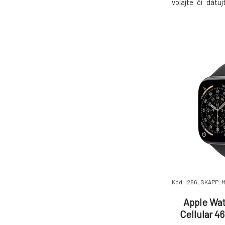
volajte či dátu
bez nutnosti 
iPhonu a pred
iPhone alebo 
Žiadny problém.
Kód: i286_SKAPP_
Apple Wat
Cellular 4