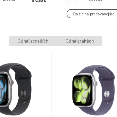
572.85 €
Ďalšie najpredávanejšie
Garmin LILY 2 ACTIVE
Garmin vívoactiv
Silver/Jasmine Purple
Jasper Green
5.
Na dotaz
Na dotaz
408.96 €
e
Od najlacnejších
Od najdrahších
Apple Watch Series
Apple Watch Ser
11 GPS 42mm Jet Black
+ Cellular 42mm
8.
Aluminium Case with
Aluminium Case
Na dotaz
Na dotaz
515.84 €
Black Sport Band - S/M
Black Sport Ban