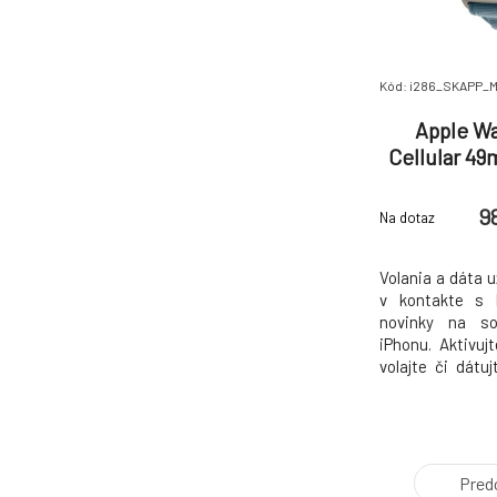
Kód: i286_SKAPP_
Apple Wa
Cellular 49
Case with L
9
Na dotaz
Volania a dáta 
v kontakte s b
novinky na so
iPhonu. Aktivu
volajte či dátu
bez nutnosti 
iPhonu a pred
iPhone alebo 
Žiadny problém.
Pred