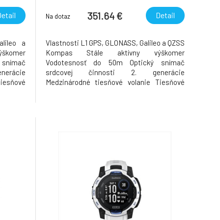
- S/M
Case with Starlight Sport Band -
S/M
351.64 €
etail
Detail
Na dotaz
lileo a
Vlastnosti L1 GPS, GLONASS, Galileo a QZSS
ýškomer
Kompas Stále aktívny výškomer
 snímač
Vodotesnosť do 50m Optický snímač
erácie
srdcovej činnosti 2. generácie
iesňové
Medzinárodné tiesňové volanie Tiesňové
ímajúci
SOS volania Akcelerometer snímajúci
oskop s
vysoké tiažové zrýchlenie Gyroskop s
 Snímač
vysokým dynamickým rozsahom Snímač
ikrofón
okolitého svetla Reproduktor Mikrofón
Apple Pay GymKi