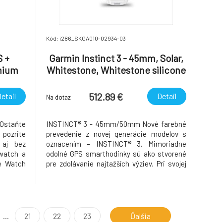
Kód: i286_SKGA010-02934-03
S +
Garmin Instinct 3 - 45mm, Solar,
anium
Whitestone, Whitestone silicone
oop -
band
512.89 €
etail
Detail
Na dotaz
 Ostaňte
INSTINCT® 3 - 45mm/50mm Nové farebné
pozrite
prevedenie z novej generácie modelov s
 aj bez
oznacením – INSTINCT® 3. Mimoriadne
 watch a
odolné GPS smarthodinky sú ako stvorené
le Watch
pre zdolávanie najtažších výziev. Pri svojej
ne. Bez
nízkej hmotnosti poskytujú mimoriadnu
 vybitý
výdrž a odolnost aj pri drsnom používaní a
i doma?
neocakávanej zátaži. LIMITOVANÁ EDÍCIA
SUPERNOVA INSTINCT® 3
...
21
22
23
Ďalšia