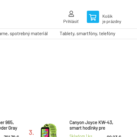
Košík
Prihlásiť
je prázdny
arne, spotrebný materiál
Tablety, smartfóny, telefóny
er 965,
Canyon Joyce KW-43,
der Gray
smart hodinky pre
3.
mládež, IPS displej 1.54´´,
Skladom 1
ks