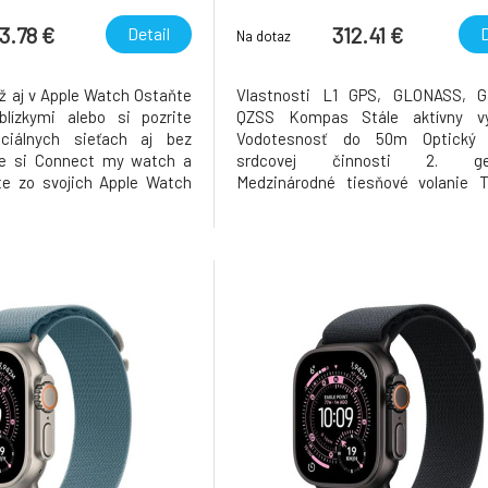
lack Sport Band - M/L
with Midnight Sport Band 
3.78 €
312.41 €
Detail
D
Na dotaz
už aj v Apple Watch Ostaňte
Vlastnosti L1 GPS, GLONASS, Ga
lízkymi alebo si pozrite
QZSS Kompas Stále aktívny v
ciálnych sieťach aj bez
Vodotesnosť do 50m Optický
jte si Connect my watch a
srdcovej činnosti 2. gen
jte zo svojich Apple Watch
Medzinárodné tiesňové volanie T
mať pri sebe iPhone. Bez
SOS volania Akcelerometer sn
sa v spojení Máte vybitý
vysoké tiažové zrýchlenie Gyr
ste si ho zabudli doma?
vysokým dynamickým rozsahom
 Ostaňte
okolitého svetla Reproduktor M
Apple Pay GymKi