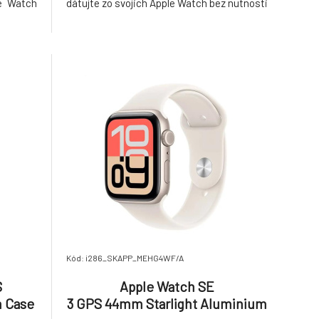
le Watch
dátujte zo svojich Apple Watch bez nutnosti
ne. Bez
mať pri sebe iPhone. Bez iPhonu a predsa v
 vybitý
spojení Máte vybitý iPhone alebo ste si ho
i doma?
zabudli doma? Žiadny problém. Ostaňte
Kód: i286_SKAPP_MEHG4WF/A
S
Apple Watch SE
 Case
3 GPS 44mm Starlight Aluminium