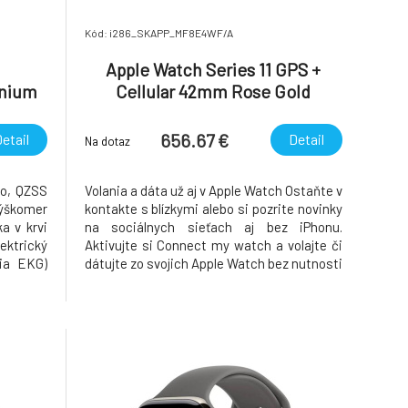
Kód: i286_SKAPP_MF8E4WF/A
Apple Watch Series 11 GPS +
inium
Cellular 42mm Rose Gold
t Band
Aluminium Case with Light Blush
Sport Band - S/M
656.67 €
etail
Detail
Na dotaz
eo, QZSS
Volania a dáta už aj v Apple Watch Ostaňte v
ýškomer
kontakte s blízkymi alebo si pozrite novinky
a v krvi
na sociálnych sieťach aj bez iPhonu.
ektrický
Aktivujte si Connect my watch a volajte či
cia EKG)
dátujte zo svojich Apple Watch bez nutnosti
osti 3.
mať pri sebe iPhone. Bez iPhonu a predsa v
 volanie
spojení Máte vybitý iPhone alebo ste si ho
rometer
zabudli doma? Žiadny problém. Ostaňte