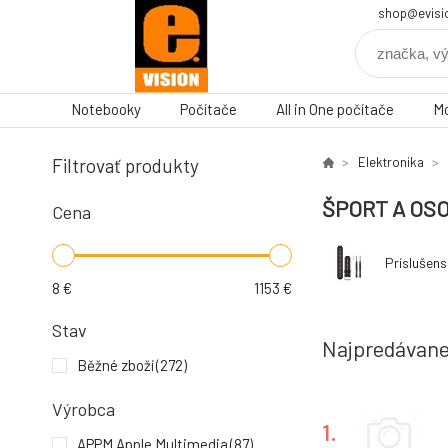
shop@evisi
Notebooky
Počítače
All in One počítače
Mo
Filtrovať produkty
Elektronika
ŠPORT A OS
Cena
Príslušen
8
€
1153
€
Stav
Najpredávane
Běžné zboží
(272)
Výrobca
1.
APPM Apple Multimedia
(87)