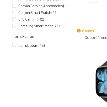
Canyon Gaming Accessories
(1)
Canyon Smart Watch
(26)
GPS Garmin
(132)
4.
Samsung SmartPhone
(26)
O radení
Len skladom
Odporúčam
Len skladom
(45)
7.