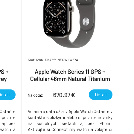
Kód: i286_SKAPP_MFCW4WF/A
PS +
Apple Watch Series 11 GPS +
rey
Cellular 46mm Natural Titanium
 Sport
Case with Stone Grey Sport Band
- S/M
670.97 €
etail
Detail
Na dotaz
 Ostaňte
Volania a dáta už aj v Apple Watch Ostaňte v
pozrite
kontakte s blízkymi alebo si pozrite novinky
 aj bez
na sociálnych sieťach aj bez iPhonu.
 watch a
Aktivujte si Connect my watch a volajte či