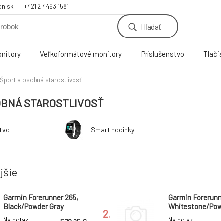
on.sk
+421 2 4463 1581
Hľadať
nitory
Veľkoformátové monitory
Príslušenstvo
Tlači
Šport a osobná starostlivosť
OBNÁ STAROSTLIVOSŤ
stvo
Smart hodinky
jšie
Garmin Forerunner 265,
Garmin Forerunn
Black/Powder Gray
Whitestone/Pow
2.
Na dotaz
Na dotaz