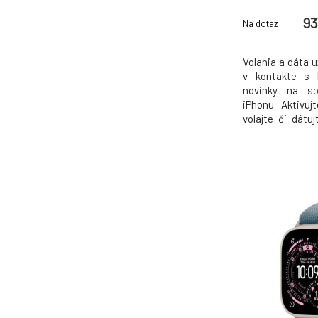
Case with B
93
Na dotaz
Volania a dáta 
v kontakte s b
novinky na so
iPhonu. Aktivu
volajte či dátu
bez nutnosti 
iPhonu a pred
iPhone alebo 
Žiadny problém.