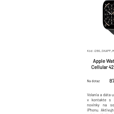
Kód: i286_SKAPP_
Apple Wat
Cellular 4
Case with B
87
Na dotaz
Volania a dáta 
v kontakte s b
novinky na so
iPhonu. Aktivu