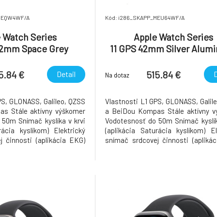
_MEQW4WF/A
Kód: i286_SKAPP_MEU64WF/A
 Watch Series
Apple Watch Series
42mm Space Grey
11 GPS 42mm Silver Alum
ase with Black Sport
Case with Purple Fog Spor
and - S/M
- S/M
5.84 €
515.84 €
Detail
D
Na dotaz
PS, GLONASS, Galileo, QZSS
Vlastnosti L1 GPS, GLONASS, Galil
s Stále aktívny výškomer
a BeiDou Kompas Stále aktívny v
50m Snímač kyslíka v krvi
Vodotesnosť do 50m Snímač kyslík
rácia kyslíkom) Elektrický
(aplikácia Saturácia kyslíkom) El
 činnosti (aplikácia EKG)
snímač srdcovej činnosti (apliká
č srdcovej činnosti 3.
Optický snímač srdcovej činn
inárodné tiesňové volanie
generácie Medzinárodné tiesňové
 volania Akcelerometer
Tiesňové SOS volania Akcele
é tiažov
snímajúci vysoké tiažov