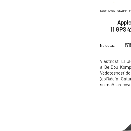
Kód: i286_SKAPP
Apple
11 GPS 
Aluminium C
B
51
Na dotaz
Vlastnosti L1 G
a BeiDou Kompa
Vodotesnosť do 
(aplikácia Satu
snímač srdcovej
Optický sníma
generácie Medz
Tiesňové SOS
snímajúci vysok