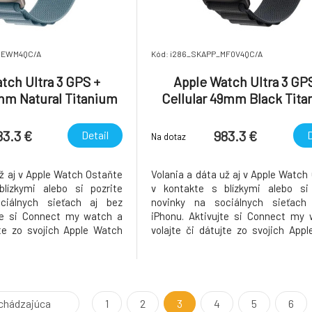
MEWM4QC/A
Kód: i286_SKAPP_MF0V4QC/A
tch Ultra 3 GPS +
Apple Watch Ultra 3 GP
mm Natural Titanium
Cellular 49mm Black Tit
ight Blue Alpine Loop
Case with Black Alpine L
- Medium
Medium
83.3 €
983.3 €
Detail
D
Na dotaz
už aj v Apple Watch Ostaňte
Volania a dáta už aj v Apple Watch
lízkymi alebo si pozrite
v kontakte s blízkymi alebo si 
ciálnych sieťach aj bez
novinky na sociálnych sieťach
jte si Connect my watch a
iPhonu. Aktivujte si Connect my
jte zo svojich Apple Watch
volajte či dátujte zo svojich App
mať pri sebe iPhone. Bez
bez nutnosti mať pri sebe iPho
sa v spojení Máte vybitý
iPhonu a predsa v spojení Máte
ste si ho zabudli doma?
iPhone alebo ste si ho zabudl
 Ostaňte
Žiadny problém. Ostaňte
chádzajúca
1
2
3
4
5
6