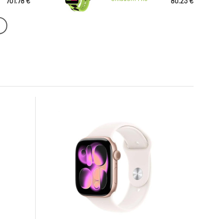
701.78 €
80.23 €
IP67, Entertainment, hry,
športy, notifikácie, zelené
e 6
Samsung Galaxy Watch8
44mm Silver
6.
Na dotaz
311.76 €
468.16 €
ies 11 GPS
Apple Watch Series 11 GPS
 Jet Black
+ Cellular 42mm Gold
9.
 with
Titanium Case with Gold
Na dotaz
656.67 €
919.63 €
d - S/M
Milanese Loop