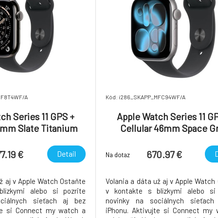
MF8T4WF/A
Kód: i286_SKAPP_MFC94WF/A
ch Series 11 GPS +
Apple Watch Series 11 G
2mm Slate Titanium
Cellular 46mm Space G
lack Sport Band - M/L
Aluminium Case with Black
Band - S/M
7.19 €
670.97 €
Detail
D
Na dotaz
už aj v Apple Watch Ostaňte
Volania a dáta už aj v Apple Watch
lízkymi alebo si pozrite
v kontakte s blízkymi alebo si 
ciálnych sieťach aj bez
novinky na sociálnych sieťach
jte si Connect my watch a
iPhonu. Aktivujte si Connect my