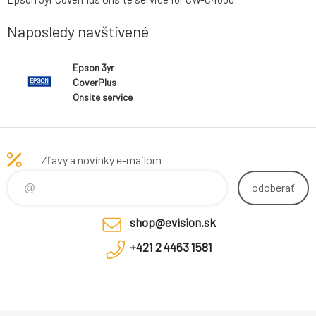
Naposledy navštívené
Epson 3yr
CoverPlus
Onsite service
for CW-C4000
Zľavy a novinky e-mailom
odoberať
shop@evision.sk
+421 2 4463 1581