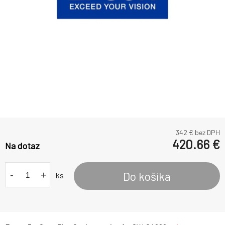
342
€ bez DPH
420.66
€
Na dotaz
-
+
Do košíka
ks