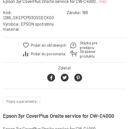
Epson 3yr CoverPlus Onsite service for CW-C4000...
viac
Kód:
Záruka:
186
i286_SKEPCP03OSSECK03
Výrobca:
EPSON spotrebný
materiál
Otázka pre
Pridať do obľúbených
predajcu
Stráženie
Pridať do porovnania
produktu
Zdieľať
Popis a parametre
Epson 3yr CoverPlus Onsite service for CW-C4000
Epson 3yr CoverPlus Onsite service for CW-C4000