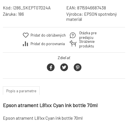
Kód:
i286_SKEPT07D24A
EAN:
8715946687438
Záruka:
186
Výrobca:
EPSON spotrebný
materiál
Otázka pre
Pridať do obľúbených
predajcu
Stráženie
Pridať do porovnania
produktu
Zdieľať
Popis a parametre
Epson atrament L81xx Cyan ink bottle 70ml
Epson atrament L81xx Cyan ink bottle 70ml