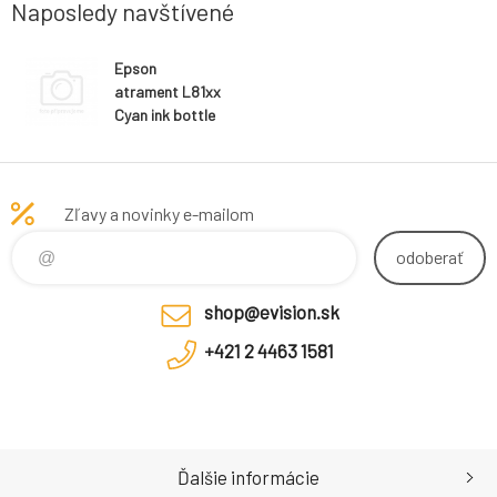
Naposledy navštívené
Epson
atrament L81xx
Cyan ink bottle
70ml
Zľavy a novinky e-mailom
odoberať
shop@evision.sk
+421 2 4463 1581
Ďalšie informácie