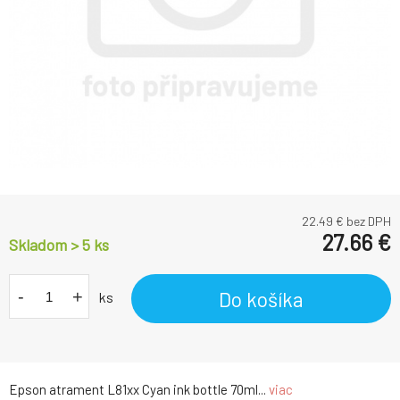
22.49
€ bez DPH
27.66
€
Skladom > 5
ks
-
+
Do košíka
ks
Epson atrament L81xx Cyan ink bottle 70ml...
viac