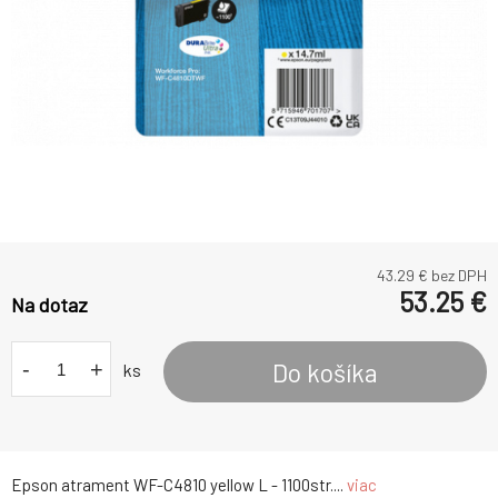
43.29
€ bez DPH
53.25
€
Na dotaz
-
+
Do košíka
ks
Epson atrament WF-C4810 yellow L - 1100str....
viac