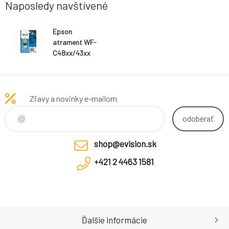
Naposledy navštívené
Epson
atrament WF-
C48xx/43xx
yellow L -
1100str.
Zľavy a novinky e-mailom
odoberať
shop@evision.sk
+421 2 4463 1581
Ďalšie informácie