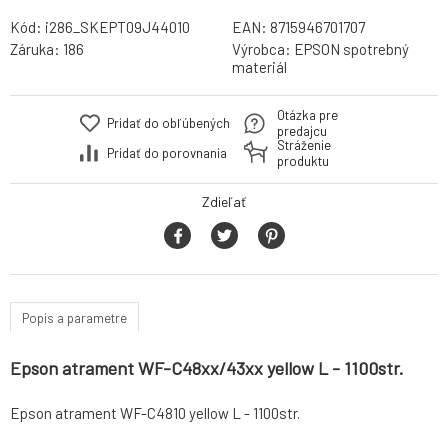
Kód:
i286_SKEPT09J44010
EAN:
8715946701707
Záruka:
186
Výrobca:
EPSON spotrebný
materiál
Otázka pre
Pridať do obľúbených
predajcu
Stráženie
Pridať do porovnania
produktu
Zdieľať
Popis a parametre
Epson atrament WF-C48xx/43xx yellow L - 1100str.
Epson atrament WF-C4810 yellow L - 1100str.