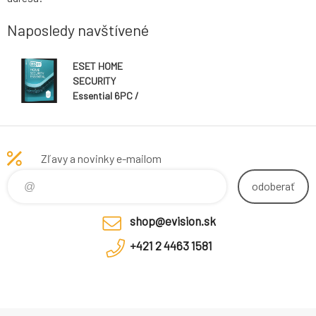
Naposledy navštívené
ESET HOME
SECURITY
Essential 6PC /
1 rok zľava 30%
(EDU, ZDR, GOV,
NO.. )
Zľavy a novinky e-mailom
odoberať
shop@evision.sk
+421 2 4463 1581