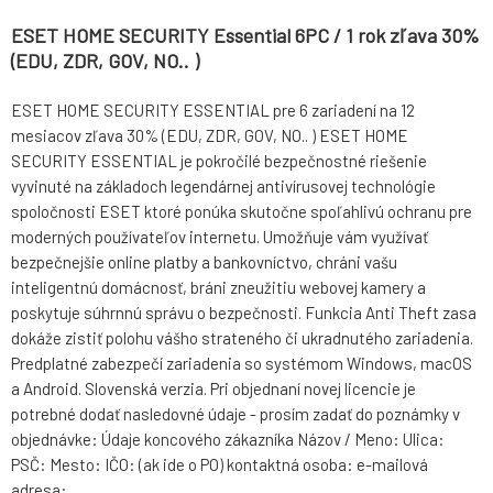
ESET HOME SECURITY Essential 6PC / 1 rok zľava 30%
(EDU, ZDR, GOV, NO.. )
ESET HOME SECURITY ESSENTIAL pre 6 zariadení na 12
mesiacov zľava 30% (EDU, ZDR, GOV, NO.. ) ESET HOME
SECURITY ESSENTIAL je pokročilé bezpečnostné riešenie
vyvinuté na základoch legendárnej antivírusovej technológie
spoločnosti ESET ktoré ponúka skutočne spoľahlivú ochranu pre
moderných používateľov internetu. Umožňuje vám využívať
bezpečnejšie online platby a bankovníctvo, chráni vašu
inteligentnú domácnosť, bráni zneužitiu webovej kamery a
poskytuje súhrnnú správu o bezpečnosti. Funkcia Anti Theft zasa
dokáže zistiť polohu vášho strateného či ukradnutého zariadenia.
Predplatné zabezpečí zariadenia so systémom Windows, macOS
a Android. Slovenská verzia. Pri objednaní novej licencie je
potrebné dodať nasledovné údaje - prosím zadať do poznámky v
objednávke: Údaje koncového zákazníka Názov / Meno: Ulica:
PSČ: Mesto: IČO: (ak ide o PO) kontaktná osoba: e-mailová
adresa: