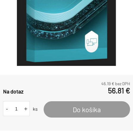
46.19
€ bez DPH
56.81
€
Na dotaz
-
+
Do košíka
ks