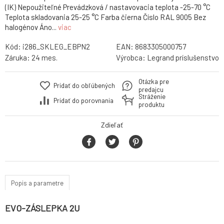
(IK) Nepoužiteľné Prevádzková / nastavovacia teplota -25-70 °C
Teplota skladovania 25-25 °C Farba čierna Číslo RAL 9005 Bez
halogénov Áno...
viac
Kód:
i286_SKLEG_EBPN2
EAN:
8683305000757
Záruka:
24 mes.
Výrobca:
Legrand príslušenstvo
Otázka pre
Pridať do obľúbených
predajcu
Stráženie
Pridať do porovnania
produktu
Zdieľať
Popis a parametre
EVO-ZÁSLEPKA 2U