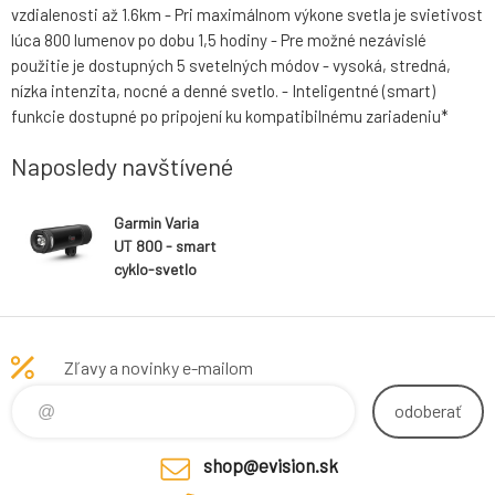
vzdialenosti až 1.6km - Pri maximálnom výkone svetla je svietivost
lúca 800 lumenov po dobu 1,5 hodiny - Pre možné nezávislé
použitie je dostupných 5 svetelných módov - vysoká, stredná,
nízka intenzita, nocné a denné svetlo. - Inteligentné (smart)
funkcie dostupné po pripojení ku kompatibilnému zariadeniu*
Naposledy navštívené
Garmin Varia
UT 800 - smart
cyklo-svetlo
predné, Urban
Edition
Zľavy a novinky e-mailom
odoberať
shop@evision.sk