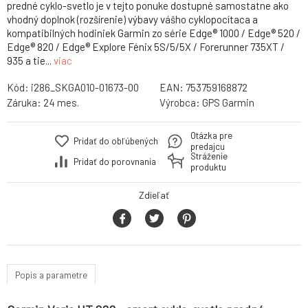
predné cyklo-svetlo je v tejto ponuke dostupné samostatne ako
vhodný doplnok (rozšírenie) výbavy vášho cyklopocítaca a
kompatibilných hodiniek Garmin zo série Edge® 1000 / Edge® 520 /
Edge® 820 / Edge® Explore Fénix 5S/5/5X / Forerunner 735XT /
935 a tie...
viac
Kód:
i286_SKGA010-01673-00
EAN:
753759168872
Záruka:
24 mes.
Výrobca:
GPS Garmin
Otázka pre
Pridať do obľúbených
predajcu
Stráženie
Pridať do porovnania
produktu
Zdieľať
Popis a parametre