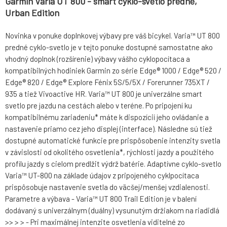
Garmin Varia UT 800 - smart cyklo-svetlo predné,
Urban Edition
Novinka v ponuke doplnkovej výbavy pre váš bicykel. Varia™ UT 800
predné cyklo-svetlo je v tejto ponuke dostupné samostatne ako
vhodný doplnok (rozšírenie) výbavy vášho cyklopocítaca a
kompatibilných hodiniek Garmin zo série Edge® 1000 / Edge® 520 /
Edge® 820 / Edge® Explore Fénix 5S/5/5X / Forerunner 735XT /
935 a tiež Vivoactive HR. Varia™ UT 800 je univerzálne smart
svetlo pre jazdu na cestách alebo v teréne. Po pripojení ku
kompatibilnému zariadeniu* máte k dispozícií jeho ovládanie a
nastavenie priamo cez jeho displej (interface). Následne sú tiež
dostupné automatické funkcie pre prispôsobenie intenzity svetla
v závislosti od okolitého osvetlenia*, rýchlosti jazdy a použitého
profilu jazdy s cielom predlžit výdrž batérie. Adaptívne cyklo-svetlo
Varia™ UT-800 na základe údajov z pripojeného cyklpocítaca
prispôsobuje nastavenie svetla do väcšej/menšej vzdialenosti.
Parametre a výbava - Varia™ UT 800 Trail Edition je v balení
dodávaný s univerzálnym (duálny) vysunutým držiakom na riadidlá
>> > > - Pri maximálnej intenzite osvetlenia viditelné zo