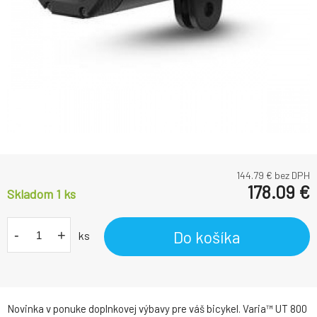
144.79
€ bez DPH
178.09
€
Skladom 1
ks
-
+
Do košíka
ks
Novinka v ponuke doplnkovej výbavy pre váš bicykel. Varia™ UT 800