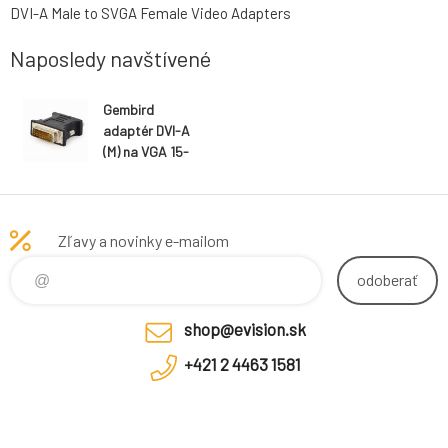
DVI-A Male to SVGA Female Video Adapters
Naposledy navštívené
Gembird
adaptér DVI-A
(M) na VGA 15-
pin HD - 3 rady
(F), čierny
Zľavy a novinky e-mailom
odoberať
shop@evision.sk
+421 2 4463 1581