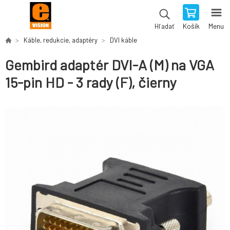
Košík
Menu
Hľadať
Káble, redukcie, adaptéry
DVI káble
Gembird adaptér DVI-A (M) na VGA
15-pin HD - 3 rady (F), čierny