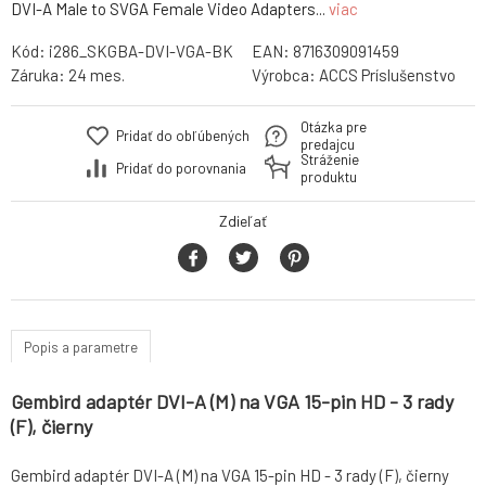
DVI-A Male to SVGA Female Video Adapters...
viac
Kód:
i286_SKGBA-DVI-VGA-BK
EAN:
8716309091459
Záruka:
24 mes.
Výrobca:
ACCS Príslušenstvo
Otázka pre
Pridať do obľúbených
predajcu
Stráženie
Pridať do porovnania
produktu
Zdieľať
Popis a parametre
Gembird adaptér DVI-A (M) na VGA 15-pin HD - 3 rady
(F), čierny
Gembird adaptér DVI-A (M) na VGA 15-pin HD - 3 rady (F), čierny