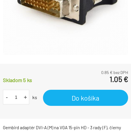
0.85
€ bez DPH
1.05
€
Skladom 5
ks
-
+
Do košíka
ks
Gembird adaptér DVI-A (M) na VGA 15-pin HD - 3 rady (F), čierny