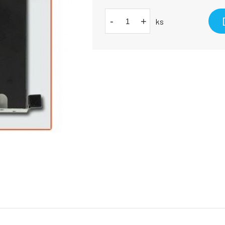
-
+
ks