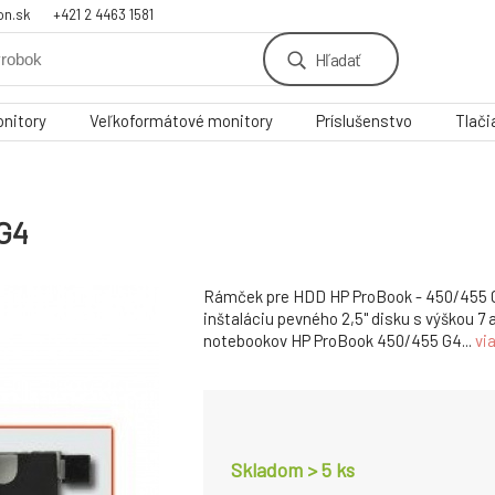
on.sk
+421 2 4463 1581
Hľadať
nitory
Veľkoformátové monitory
Príslušenstvo
Tlači
G4
Rámček pre HDD HP ProBook - 450/455 G
inštaláciu pevného 2,5" disku s výškou 7
notebookov HP ProBook 450/455 G4...
vi
Skladom > 5
ks