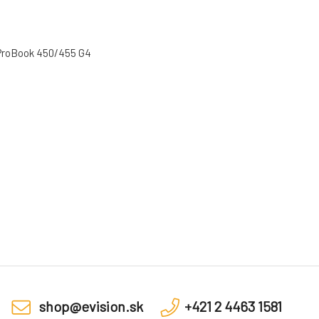
 ProBook 450/455 G4
shop@evision.sk
+421 2 4463 1581