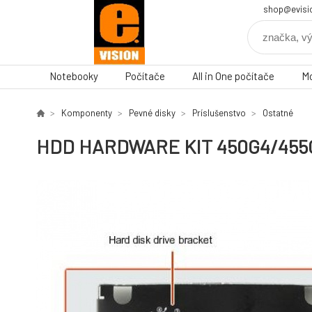
shop@evisi
Notebooky
Počítače
All in One počítače
Mo
Komponenty
Pevné disky
Príslušenstvo
Ostatné
HDD HARDWARE KIT 450G4/455