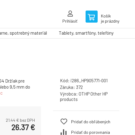
Košík
Prihlásiť
je prázdny
arne, spotrebný materiál
Tablety, smartfóny, telefóny
Kód:
i286_HP905771-001
4 Držiak pre
 alebo 9,5 mm do
Záruka:
372
ac
Výrobca:
OTHP Other HP
products
21.44
€ bez DPH
Pridať do obľúbených
26.37
€
Pridať do porovnania