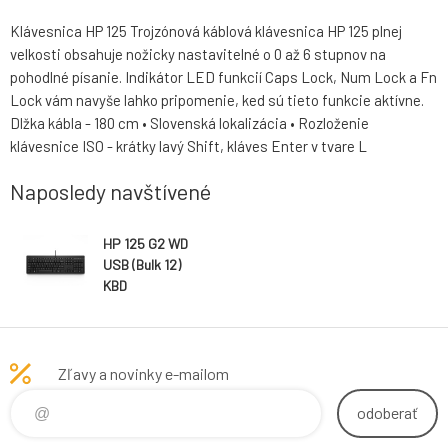
Klávesnica HP 125 Trojzónová káblová klávesnica HP 125 plnej
velkosti obsahuje nožicky nastavitelné o 0 až 6 stupnov na
pohodlné písanie. Indikátor LED funkcií Caps Lock, Num Lock a Fn
Lock vám navyše lahko pripomenie, ked sú tieto funkcie aktívne.
Dlžka kábla - 180 cm • Slovenská lokalizácia • Rozloženie
klávesnice ISO - krátky lavý Shift, kláves Enter v tvare L
Naposledy navštívené
HP 125 G2 WD
USB (Bulk 12)
KBD
Zľavy a novinky e-mailom
odoberať