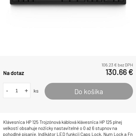
106.23
€ bez DPH
130.66
€
Na dotaz
-
+
Do košíka
ks
Klávesnica HP 125 Trojzónová káblová klávesnica HP 125 plnej
velkosti obsahuje nožicky nastavitelné o 0 až 6 stupnov na
pohodlné písanie. Indikátor LED funkcií Caps Lock, Num Lock a Fn