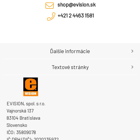
shop@evision.sk
+421 2 4463 1581
Ďalšie informácie
Textové stránky
EVISION, spol. s r.o.
Vajnorská 137
83104 Bratislava
Slovensko
IČO: 35809078
IČ DPH (DIČ): 2020235932