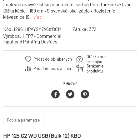
Lock vám navyše lahko pripomenie, ked sú tieto funkcie aktívne.
Dlžka kábla - 180 cm • Slovenská lokalizácia • Rozloženie
klávesnice IS...
viac
Kód:
i286_HPAY2Y7A6#BCM
Záruka:
372
Výrobca:
HPP7 - Commercial
Input and Pointing Devices
Otázka pre
Pridať do obľúbených
predajcu
Stráženie
Pridať do porovnania
produktu
Zdieľať
Popis a parametre
HP 125 G2 WD USB (Bulk 12) KBD