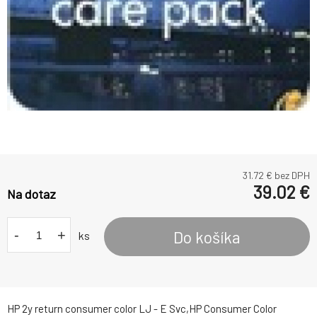
31.72
€ bez DPH
39.02
€
Na dotaz
-
+
Do košíka
ks
HP 2y return consumer color LJ - E Svc,HP Consumer Color