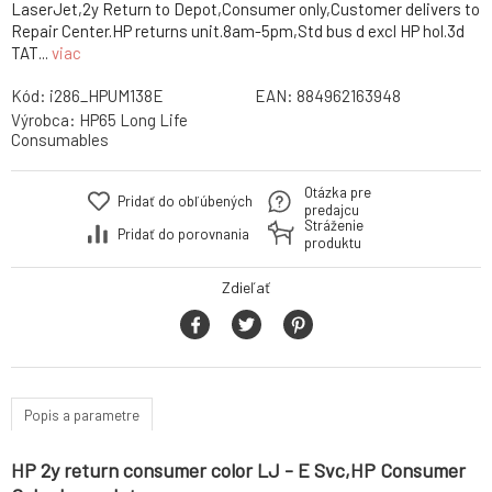
LaserJet,2y Return to Depot,Consumer only,Customer delivers to
Repair Center.HP returns unit.8am-5pm,Std bus d excl HP hol.3d
TAT...
viac
Kód:
i286_HPUM138E
EAN:
884962163948
Výrobca:
HP65 Long Life
Consumables
Otázka pre
Pridať do obľúbených
predajcu
Stráženie
Pridať do porovnania
produktu
Zdieľať
Popis a parametre
HP 2y return consumer color LJ - E Svc,HP Consumer