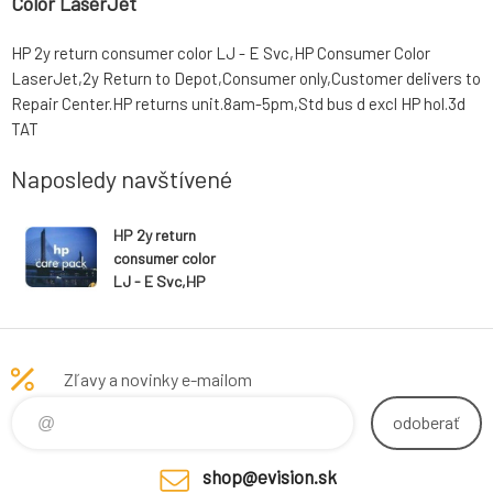
Color LaserJet
HP 2y return consumer color LJ - E Svc,HP Consumer Color
LaserJet,2y Return to Depot,Consumer only,Customer delivers to
Repair Center.HP returns unit.8am-5pm,Std bus d excl HP hol.3d
TAT
Naposledy navštívené
HP 2y return
consumer color
LJ - E Svc,HP
Consumer
Color LaserJet
Zľavy a novinky e-mailom
odoberať
shop@evision.sk