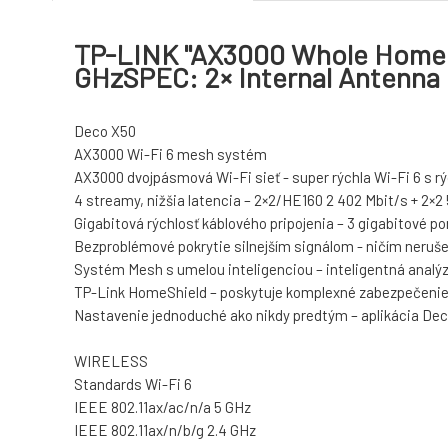
TP-LINK "AX3000 Whole Home M
GHzSPEC: 2× Internal Antenna
Deco X50
AX3000 Wi-Fi 6 mesh systém
AX3000 dvojpásmová Wi-Fi sieť - super rýchla Wi-Fi 6 s rý
4 streamy, nižšia latencia – 2×2/HE160 2 402 Mbit/s + 2×2
Gigabitová rýchlosť káblového pripojenia – 3 gigabitové p
Bezproblémové pokrytie silnejším signálom - ničím neruše
Systém Mesh s umelou inteligenciou – inteligentná analýza
TP-Link HomeShield – poskytuje komplexné zabezpečenie s
Nastavenie jednoduché ako nikdy predtým – aplikácia Dec
WIRELESS
Standards Wi-Fi 6
IEEE 802.11ax/ac/n/a 5 GHz
IEEE 802.11ax/n/b/g 2.4 GHz