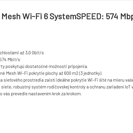
esh Wi-Fi 6 SystemSPEED: 574 Mbps
chlosťami až 3,0 Gbit/s
 574 Mbit/s
orty poskytujú dostatočné možnosti pripojenia.
né Mesh Wi-Fi pokrytie plochy až 600 m2 (3 jednotky).
 sieťového prostredia zaistí ideálne pokrytie Wi-Fi šité na mieru va
iete, robustný systém rodičovskej kontroly a ochranu zariadení IoT 
o vás prevedie nastavením krok za krokom.