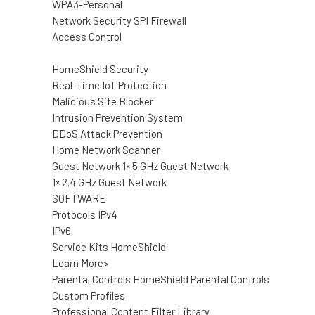
WPA3-Personal
Network Security SPI Firewall
Access Control
HomeShield Security
Real-Time IoT Protection
Malicious Site Blocker
Intrusion Prevention System
DDoS Attack Prevention
Home Network Scanner
Guest Network 1× 5 GHz Guest Network
1× 2.4 GHz Guest Network
SOFTWARE
Protocols IPv4
IPv6
Service Kits HomeShield
Learn More>
Parental Controls HomeShield Parental Controls
Custom Profiles
Professional Content Filter Library