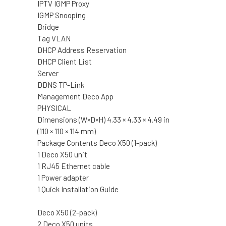
IPTV IGMP Proxy
IGMP Snooping
Bridge
Tag VLAN
DHCP Address Reservation
DHCP Client List
Server
DDNS TP-Link
Management Deco App
PHYSICAL
Dimensions (W×D×H) 4.33 × 4.33 × 4.49 in
(110 × 110 × 114 mm)
Package Contents Deco X50 (1-pack)
1 Deco X50 unit
1 RJ45 Ethernet cable
1 Power adapter
1 Quick Installation Guide
Deco X50 (2-pack)
2 Deco X50 units