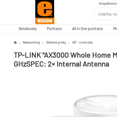
shop@evisi
Notebooky
Počítače
All in One počítače
Mo
Networking
Aktívne prvky
AP - controler
TP-LINK "AX3000 Whole Home Me
GHzSPEC: 2× Internal Antenna