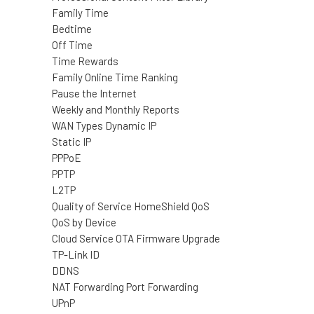
Family Time
Bedtime
Off Time
Time Rewards
Family Online Time Ranking
Pause the Internet
Weekly and Monthly Reports
WAN Types Dynamic IP
Static IP
PPPoE
PPTP
L2TP
Quality of Service HomeShield QoS
QoS by Device
Cloud Service OTA Firmware Upgrade
TP-Link ID
DDNS
NAT Forwarding Port Forwarding
UPnP