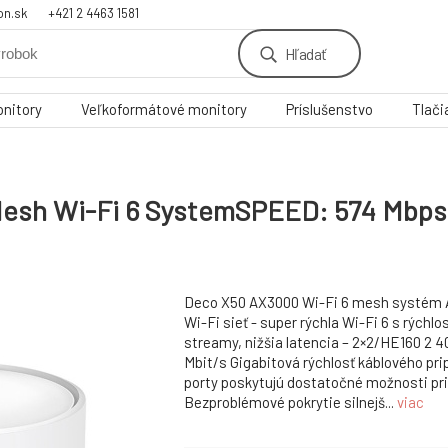
on.sk
+421 2 4463 1581
Hľadať
nitory
Veľkoformátové monitory
Príslušenstvo
Tlači
sh Wi-Fi 6 SystemSPEED: 574 Mbps a
Deco X50 AX3000 Wi-Fi 6 mesh systém
Wi-Fi sieť - super rýchla Wi-Fi 6 s rýchlo
streamy, nižšia latencia – 2×2/HE160 2 4
Mbit/s Gigabitová rýchlosť káblového prip
porty poskytujú dostatočné možnosti pri
Bezproblémové pokrytie silnejš...
viac