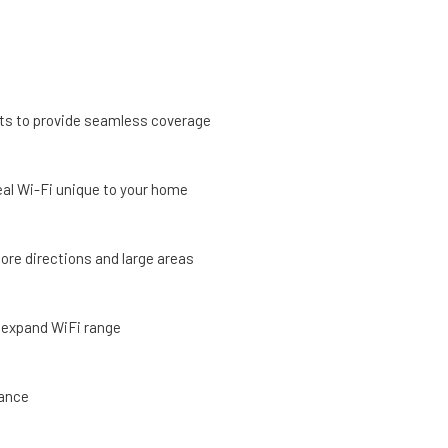
its to provide seamless coverage
deal Wi-Fi unique to your home
ore directions and large areas
o expand WiFi range
mance