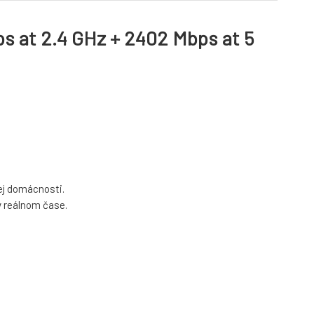
 at 2.4 GHz + 2402 Mbps at 5
šej domácnosti.
v reálnom čase.