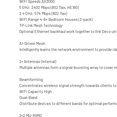
WiFi Speeds AX3000
5 GHz: 2402 Mbps (802.11ax, HE160)
2.4 GHz: 574 Mbps (802.11ax)
WiFi Range 4-6+ Bedroom Houses (3-pack)
TP-Link Mesh Technology
Optional Ethernet backhaul work together to link Deco un
AI-Driven Mesh
Intelligently learns the network environment to provide i
2× Antennas (Internal)
Multiple antennas form a signal-boosting array to cover m
Beamforming
Concentrates wireless signal strength towards clients t
WiFi Capacity High
Dual-Band
Distribute devices to different bands for optimal perfor
2×2 MU-MIMO