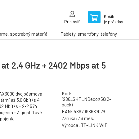
Košík
Prihlásiť
je prázdny
arne, spotrebný materiál
Tablety, smartfóny, telefóny
t 2.4 GHz + 2402 Mbps at 5
Kód:
 AX3000 dvojpásmová
i286_SKTLNDecoX50(2-
sťami až 3,0 Gbit/s 4
pack)
02 Mbit/s + 2×2 574
EAN:
4897098687079
ojenia – 3 gigabitové
Záruka:
36 mes.
pojenia.
Výrobca:
TP-LINK WiFi