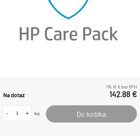
116.16
€ bez DPH
142.88
€
Na dotaz
-
+
Do košíka
ks