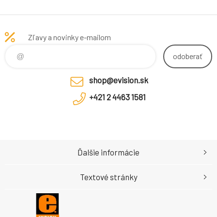
nasledujúci
pracovný deň,
4 roky + Travel
Zľavy a novinky e-mailom
odoberať
shop@evision.sk
+421 2 4463 1581
Ďalšie informácie
Textové stránky