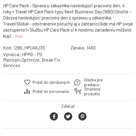
HP Care Pack - Oprava u zákazníka nasledujúci pracovný den, 4
roky + Travel HP Care Pack typu Next Business Day (NBD) Onsite -
Odozva nasledujúci pracovný den s opravou u zákazníka.
Travel/Global - odstránenie poruchy aj v zahranicí (kde má HP svoje
zastúpenie) • Službu HP Care Pack si k novému zariadeniu môžete
kúpi...
viac
Kód:
i286_HPUA6J3E
Záruka:
1460
Výrobca:
HPMG - PS
Maintain,Optimize, Break Fix
Services
Otázka pre
Pridať do obľúbených
predajcu
Stráženie
Pridať do porovnania
produktu
Zdieľať