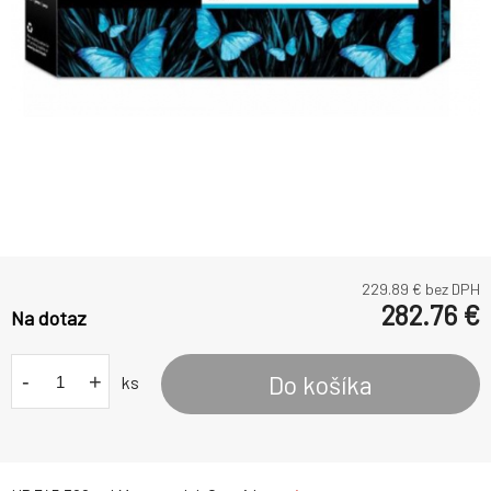
229.89
€ bez DPH
282.76
€
Na dotaz
-
+
Do košíka
ks