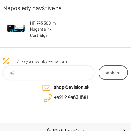
Naposledy navštívené
HP 745 300-ml
Magenta Ink
Cartridge
Zľavy a novinky e-mailom
odoberať
shop@evision.sk
+421 2 4463 1581
Ďalšie informácie