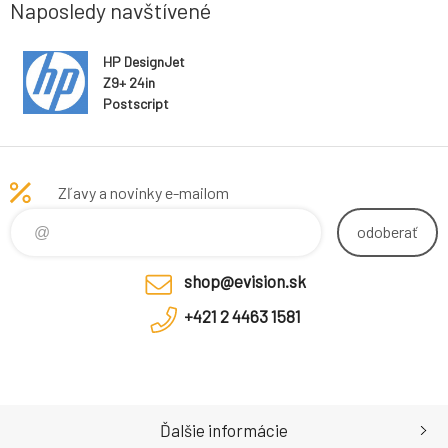
Naposledy navštívené
HP DesignJet
Z9+ 24in
Postscript
Printer A1
Zľavy a novinky e-mailom
odoberať
shop@evision.sk
+421 2 4463 1581
Ďalšie informácie