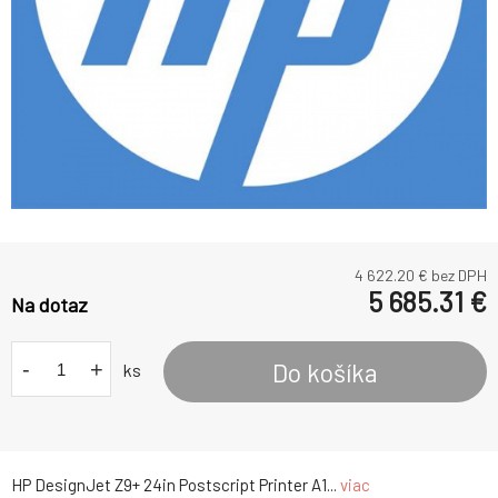
4 622.20
€ bez DPH
5 685.31
€
Na dotaz
-
+
Do košíka
ks
HP DesignJet Z9+ 24in Postscript Printer A1...
viac