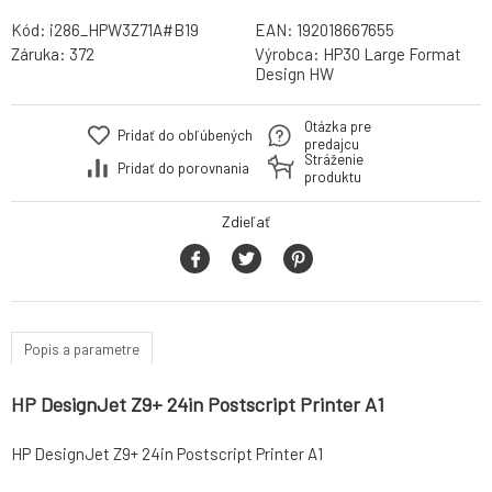
Kód:
i286_HPW3Z71A#B19
EAN:
192018667655
Záruka:
372
Výrobca:
HP30 Large Format
Design HW
Otázka pre
Pridať do obľúbených
predajcu
Stráženie
Pridať do porovnania
produktu
Zdieľať
Popis a parametre
HP DesignJet Z9+ 24in Postscript Printer A1
HP DesignJet Z9+ 24in Postscript Printer A1