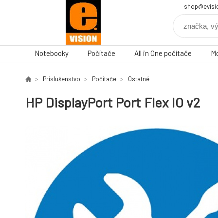
shop@evisi
Notebooky
Počítače
All in One počítače
Mo
Príslušenstvo
Počítače
Ostatné
HP DisplayPort Port Flex IO v2