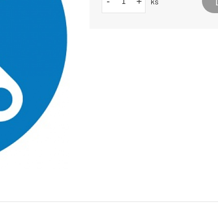
-
+
ks