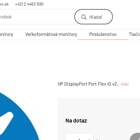
on.sk
+421 2 4463 1581
Hľadať
nitory
Veľkoformátové monitory
Príslušenstvo
Tlači
HP DisplayPort Port Flex IO v2...
viac
Na dotaz