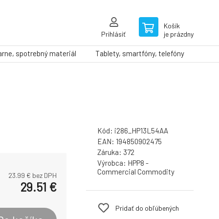
Košík
Prihlásiť
je prázdny
arne, spotrebný materiál
Tablety, smartfóny, telefóny
Kód:
i286_HP13L54AA
EAN:
194850902475
Záruka:
372
Výrobca:
HPP8 -
Commercial Commodity
23.99
€ bez DPH
29.51
€
Pridať do obľúbených