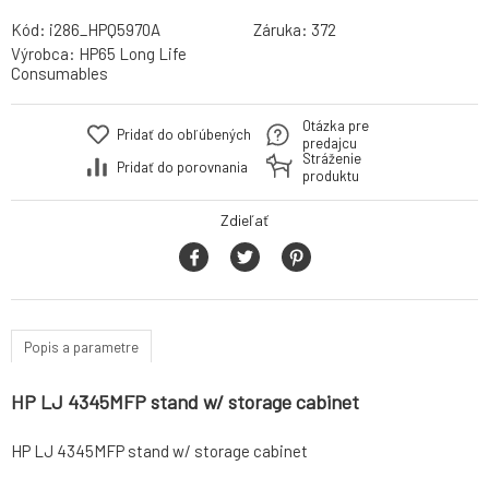
Kód:
i286_HPQ5970A
Záruka:
372
Výrobca:
HP65 Long Life
Consumables
Otázka pre
Pridať do obľúbených
predajcu
Stráženie
Pridať do porovnania
produktu
Zdieľať
Popis a parametre
HP LJ 4345MFP stand w/ storage cabinet
HP LJ 4345MFP stand w/ storage cabinet