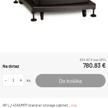
634.82
€ bez DPH
780.83
€
Na dotaz
-
+
Do košíka
ks
HP LJ 4345MFP stand w/ storage cabinet...
viac