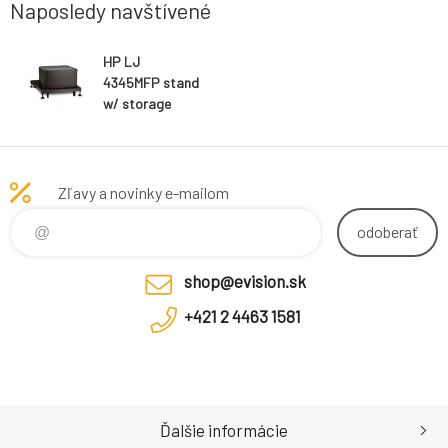
Naposledy navštívené
HP LJ
4345MFP stand
w/ storage
cabinet
Zľavy a novinky e-mailom
odoberať
shop@evision.sk
+421 2 4463 1581
Ďalšie informácie