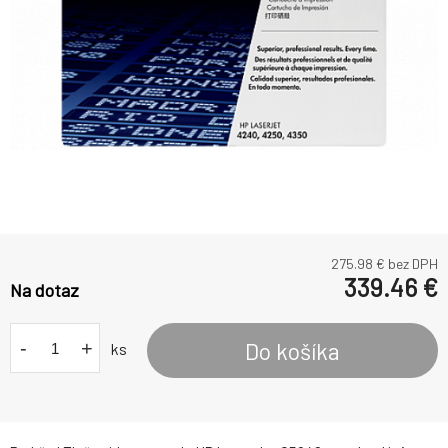
275.98
€ bez DPH
339.46
€
Na dotaz
-
+
Do košíka
ks