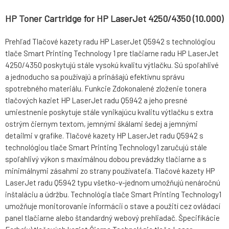
HP Toner Cartridge for HP LaserJet 4250/4350 (10.000)
Prehľad Tlačové kazety radu HP LaserJet Q5942 s technológiou
tlače Smart Printing Technology 1 pre tlačiarne radu HP LaserJet
4250/4350 poskytujú stále vysokú kvalitu výtlačku. Sú spoľahlivé
a jednoducho sa používajú a prinášajú efektívnu správu
spotrebného materiálu. Funkcie Zdokonalené zloženie tonera
tlačových kaziet HP LaserJet radu Q5942 a jeho presné
umiestnenie poskytuje stále vynikajúcu kvalitu výtlačku s extra
ostrým čiernym textom, jemnými škálami šedej a jemnými
detailmi v grafike. Tlačové kazety HP LaserJet radu Q5942 s
technológiou tlače Smart Printing Technology1 zaručujú stále
spoľahlivý výkon s maximálnou dobou prevádzky tlačiarne a s
minimálnymi zásahmi zo strany používateľa. Tlačové kazety HP
LaserJet radu Q5942 typu všetko-v-jednom umožňujú nenáročnú
inštaláciu a údržbu. Technológia tlače Smart Printing Technology1
umožňuje monitorovanie informácií o stave a použití cez ovládací
panel tlačiarne alebo štandardný webový prehliadač. Špecifikácie