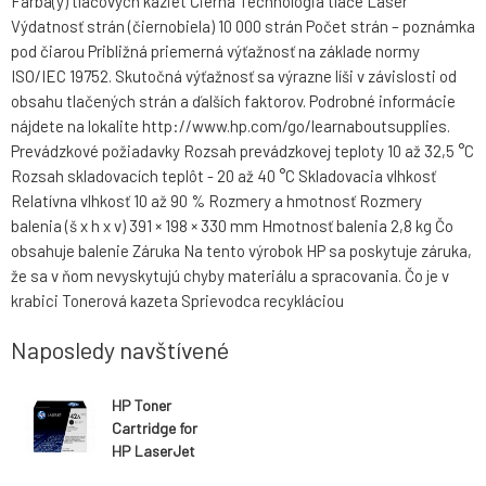
Farba(y) tlačových kaziet Čierna Technológia tlače Laser
Výdatnosť strán (čiernobiela) 10 000 strán Počet strán – poznámka
pod čiarou Približná priemerná výťažnosť na základe normy
ISO/IEC 19752. Skutočná výťažnosť sa výrazne líši v závislosti od
obsahu tlačených strán a ďalších faktorov. Podrobné informácie
nájdete na lokalite http://www.hp.com/go/learnaboutsupplies.
Prevádzkové požiadavky Rozsah prevádzkovej teploty 10 až 32,5 °C
Rozsah skladovacích teplôt - 20 až 40 °C Skladovacia vlhkosť
Relatívna vlhkosť 10 až 90 % Rozmery a hmotnosť Rozmery
balenia (š x h x v) 391 × 198 × 330 mm Hmotnosť balenia 2,8 kg Čo
obsahuje balenie Záruka Na tento výrobok HP sa poskytuje záruka,
že sa v ňom nevyskytujú chyby materiálu a spracovania. Čo je v
krabici Tonerová kazeta Sprievodca recykláciou
Naposledy navštívené
HP Toner
Cartridge for
HP LaserJet
4250/4350