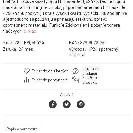
Prehľad Tlačové kazety radu HP LaserJet Q5942 s technológiou
tlače Smart Printing Technology 1 pre tlačiarne radu HP LaserJet
4250/4350 poskytujú stále vysokú kvalitu výtlačku. Sú spoľahlivé
a jednoducho sa používajú a prinášajú efektívnu správu
spotrebného materiálu. Funkcie Zdokonalené zloženie tonera
tlačových k...
viac
Kód:
i286_HPQ5942A
EAN:
829160221755
Záruka:
24 mes.
Výrobca:
HP24 spotrebný
materiál
Otázka pre
Pridať do obľúbených
predajcu
Stráženie
Pridať do porovnania
produktu
Zdieľať
Popis a parametre