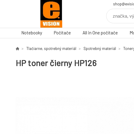
shop@evisi
Notebooky
Počítače
All in One počítače
Mo
Tlačiarne, spotrebný materiál
Spotrebný materiál
Toner
HP toner čierny HP126