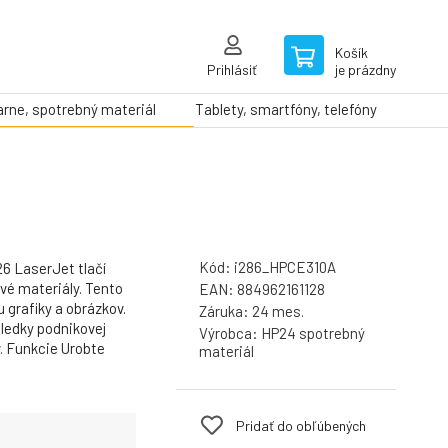
Košík
Prihlásiť
je prázdny
arne, spotrebný materiál
Tablety, smartfóny, telefóny
Kód:
i286_HPCE310A
26 LaserJet tlačí
é materiály. Tento
EAN:
884962161128
u grafiky a obrázkov.
Záruka:
24 mes.
sledky podnikovej
Výrobca:
HP24 spotrebný
v. Funkcie Urobte
materiál
Pridať do obľúbených