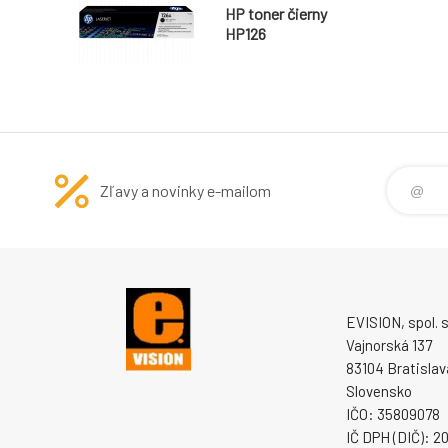
HP toner čierny
HP126
Zľavy a novinky e-mailom
EVISION, spol. s 
Vajnorská 137
83104 Bratislav
Slovensko
IČO: 35809078
IČ DPH (DIČ): 