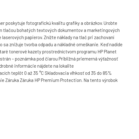
 poskytuje fotografickú kvalitu grafiky a obrázkov. Urobte
dojem tlačou bohatých textových dokumentov a marketingových
le laserových papierov. Znížte náklady na tlač pri zachovaní
to sa znižuje tvorba odpadu a nákladné omeškanie. Keď nadíde
 staré tonerové kazety prostredníctvom programu HP Planet
t strán – poznámka pod čiarou Približná priemerná výťažnosť
odrobné informácie nájdete na lokalite
ích teplôt 0 až 35 °C Skladovacia vlhkosť od 35 do 85%
enie Záruka Záruka HP Premium Protection. Na tento výrobok