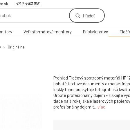
on.sk
+421 2 4463 1581
Hľadať
nitory
Veľkoformátové monitory
Príslušenstvo
Tlači
y
Originálne
Prehľad Tlačový spotrebný materiál HP 1
bohaté textové dokumenty a marketingov
lesklý toner poskytuje fotografickú kvalit
Urobte profesionálny dojem - získajte vý
tlače na širokej škále laserových papiero
profesionálny dojem t...
viac