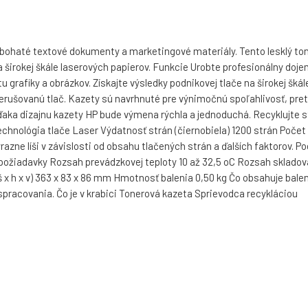
bohaté textové dokumenty a marketingové materiály. Tento lesklý toner
 na širokej škále laserových papierov. Funkcie Urobte profesionálny 
u grafiky a obrázkov. Získajte výsledky podnikovej tlače na širokej šká
rerušovanú tlač. Kazety sú navrhnuté pre výnimočnú spoľahlivosť, pre
vďaka dizajnu kazety HP bude výmena rýchla a jednoduchá. Recyklujte
Technológia tlače Laser Výdatnosť strán (čiernobiela) 1200 strán Poče
zne líši v závislosti od obsahu tlačených strán a ďalších faktorov. P
žiadavky Rozsah prevádzkovej teploty 10 až 32,5 oC Rozsah skladovac
š x h x v) 363 x 83 x 86 mm Hmotnosť balenia 0,50 kg Čo obsahuje bal
pracovania. Čo je v krabici Tonerová kazeta Sprievodca recykláciou