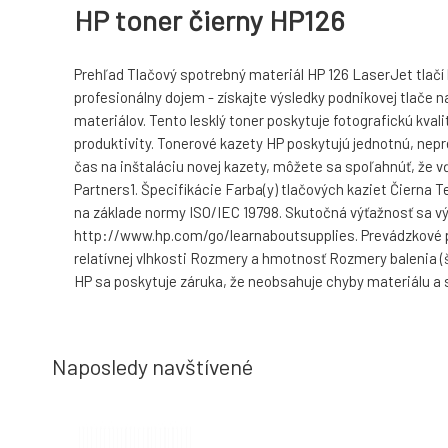
HP toner čierny HP126
Prehľad Tlačový spotrebný materiál HP 126 LaserJet tlačí 
profesionálny dojem - získajte výsledky podnikovej tlače
materiálov. Tento lesklý toner poskytuje fotografickú kvalit
produktivity. Tonerové kazety HP poskytujú jednotnú, nep
čas na inštaláciu novej kazety, môžete sa spoľahnúť, že 
Partners1. Špecifikácie Farba(y) tlačových kaziet Čierna 
na základe normy ISO/IEC 19798. Skutočná výťažnosť sa výra
http://www.hp.com/go/learnaboutsupplies. Prevádzkové po
relatívnej vlhkosti Rozmery a hmotnosť Rozmery balenia (
HP sa poskytuje záruka, že neobsahuje chyby materiálu a s
Naposledy navštívené