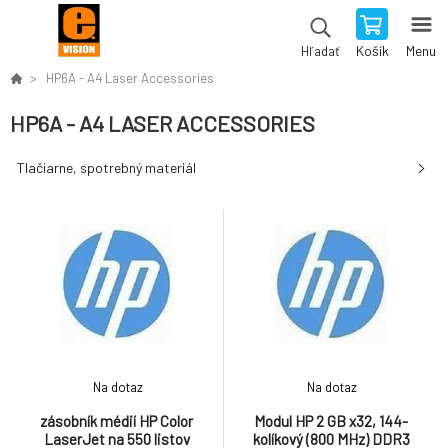
Košík
Menu
Hľadať
HP6A - A4 Laser Accessories
HP6A - A4 LASER ACCESSORIES
Tlačiarne, spotrebný materiál
Na dotaz
Na dotaz
zásobník médií HP Color
Modul HP 2 GB x32, 144-
LaserJet na 550 listov
kolíkový (800 MHz) DDR3