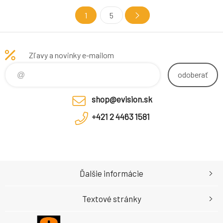
1
5
Zľavy a novinky e-mailom
odoberať
shop@evision.sk
+421 2 4463 1581
Ďalšie informácie
Textové stránky