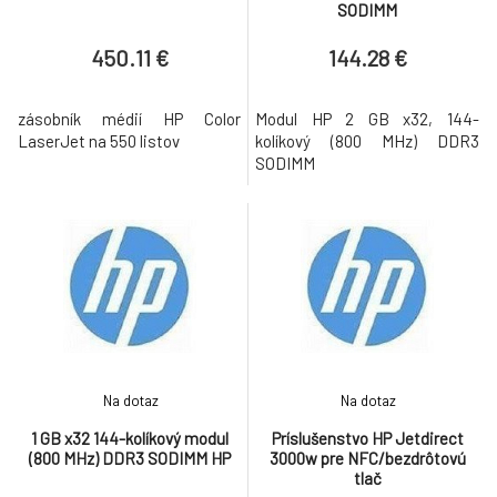
SODIMM
450.11 €
144.28 €
zásobník médií HP Color
Modul HP 2 GB x32, 144-
LaserJet na 550 listov
kolíkový (800 MHz) DDR3
SODIMM
Na dotaz
Na dotaz
1 GB x32 144-kolíkový modul
Príslušenstvo HP Jetdirect
(800 MHz) DDR3 SODIMM HP
3000w pre NFC/bezdrôtovú
tlač