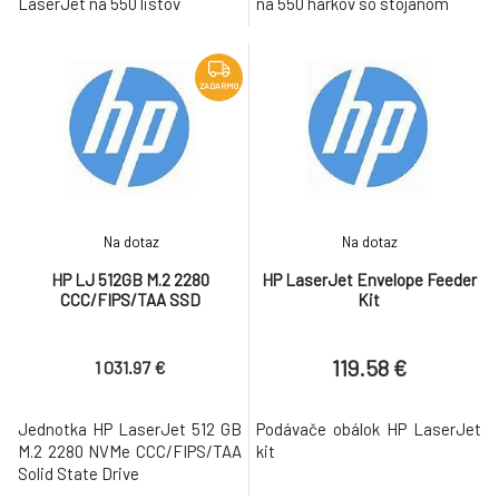
LaserJet na 550 listov
na 550 hárkov so stojanom
ZADARMO
Na dotaz
Na dotaz
HP LJ 512GB M.2 2280
HP LaserJet Envelope Feeder
CCC/FIPS/TAA SSD
Kit
119.58 €
1 031.97 €
Jednotka HP LaserJet 512 GB
Podávače obálok HP LaserJet
M.2 2280 NVMe CCC/FIPS/TAA
kit
Solid State Drive