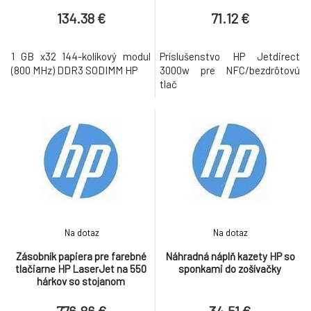
134.38 €
71.12 €
1 GB x32 144-kolíkový modul
Príslušenstvo HP Jetdirect
(800 MHz) DDR3 SODIMM HP
3000w pre NFC/bezdrôtovú
tlač
Na dotaz
Na dotaz
Zásobník papiera pre farebné
Náhradná náplň kazety HP so
tlačiarne HP LaserJet na 550
sponkami do zošívačky
hárkov so stojanom
776.86 €
34.51 €