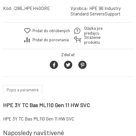
Kód:
i286_HPEH40DRE
Výrobca:
HPE 96 Industry
Standard ServersSupport
Otázka pre
Pridať do obľúbených
predajcu
Stráženie
Pridať do porovnania
produktu
Zdieľať
Popis a parametre
HPE 3Y TC Bas ML110 Gen 11 HW SVC
HPE 3Y TC Bas ML110 Gen 11 HW SVC
Naposledy navštívené