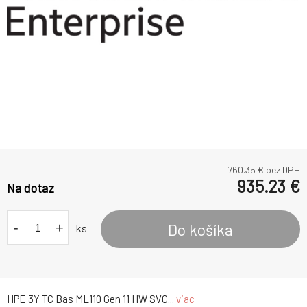
760.35
€ bez DPH
935.23
€
Na dotaz
-
+
Do košíka
ks
HPE 3Y TC Bas ML110 Gen 11 HW SVC...
viac