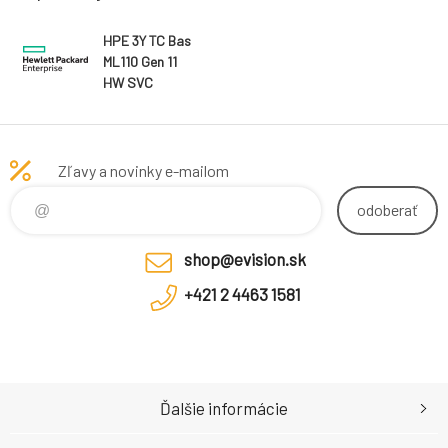
HPE 3Y TC Bas
ML110 Gen 11
HW SVC
Zľavy a novinky e-mailom
odoberať
shop@evision.sk
+421 2 4463 1581
Ďalšie informácie