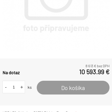
8 613
€ bez DPH
10 593.99
€
Na dotaz
-
+
Do košíka
ks