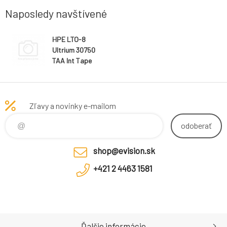
Naposledy navštívené
HPE LTO-8
Ultrium 30750
TAA Int Tape
Drv
Zľavy a novinky e-mailom
odoberať
shop@evision.sk
+421 2 4463 1581
Ďalšie informácie