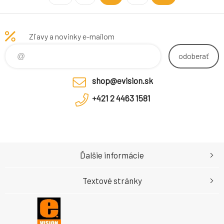
protokolmi , s funkciou
presného ovládania a
intuitívneho prispôsobenia
Zľavy a novinky e-mailom
tlacidla , ktoré vykoná každú
úlohu presne podla vašich pred
odoberať
shop@evision.sk
+421 2 4463 1581
Ďalšie informácie
Textové stránky