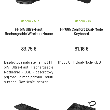
dokumenty pomocou myši
ultrarýchleho nabíjania,
tvarované pre obe ruky. Dĺžka k
bezproblémovému pripoje
Skladom > 5
ks
Skladom 2
ks
HP 515 Ultra-Fast
HP 685 Comfort Dual-Mode
Rechargeable Wireless Mouse
Keyboard
33.75 €
61.18 €
Bezdrôtová nabíjatelná myš HP
HP 685 CFT Dual-Mode KBD
515 Ultra-Fast Rechargeable
Rozhranie - USB - bezdrôtový
prijímac Snímac pohybu - multi
surface Rozlíšenie senzoru -
1600 až 4000 dpi Rozmery - 11,5
× 7,3 × 4 cm Hmotnost - 89 g •
Dobíjacie batérie s výdržou až 1
mesiac a rýchlym nabíjaním.
Plné nabitie je hotové za 3