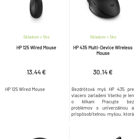
efektivitu svojej práce s 23
programovatelnými klávesmi
Dlžka kábla - 150 cm •
Skladom > 5
ks
Skladom > 5
ks
HP 125 Wired Mouse
HP 435 Multi-Device Wireless
Mouse
13.44 €
30.14 €
HP 125 Wired Mouse
Bezdrôtová myš HP 435 pre
viacero zariadení Všetko je len
o klikaní Pracujte bez
problémov s univerzálnou a
prispôsobitelnou myšou, ktorá
je zodpovedne vyrobená.
Zlepšite svoj zážitok pripojením
až k dvom zariadeniam a
presunom obsahu medzi