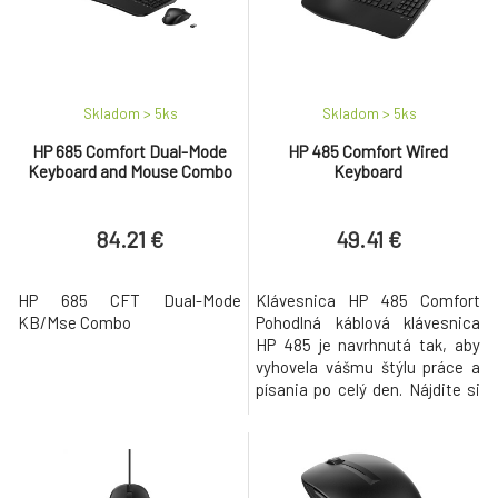
minúty.
Skladom > 5
ks
Skladom > 5
ks
HP 685 Comfort Dual-Mode
HP 485 Comfort Wired
Keyboard and Mouse Combo
Keyboard
84.21 €
49.41 €
HP 685 CFT Dual-Mode
Klávesnica HP 485 Comfort
KB/Mse Combo
Pohodlná káblová klávesnica
HP 485 je navrhnutá tak, aby
vyhovela vášmu štýlu práce a
písania po celý den. Nájdite si
ideálnu polohu na písanie
výberom z troch sklonov -
mierny (3,2°), neutrálny (6,7°) a
záporný sklon (-8,08°) a zvýšte