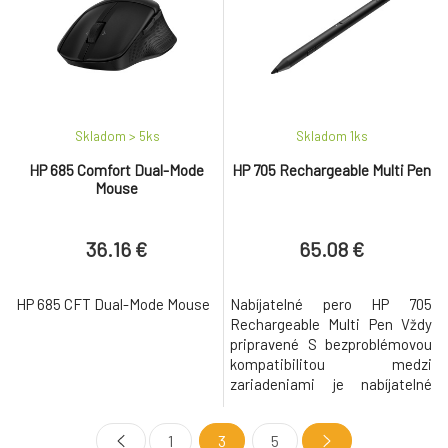
operacnými systémami. Budte
co najlepší vdaka
programovatelným tlacidlám,
ergonomickému dizajnu a
Skladom > 5
ks
Skladom 1
ks
HP 685 Comfort Dual-Mode
HP 705 Rechargeable Multi Pen
Mouse
36.16 €
65.08 €
HP 685 CFT Dual-Mode Mouse
Nabíjatelné pero HP 705
Rechargeable Multi Pen Vždy
pripravené S bezproblémovou
kompatibilitou medzi
zariadeniami je nabíjatelné
multipero HP 705 vždy
pripavené na prácu. Funguje
1
3
5
bez problémov medzi rôznymi