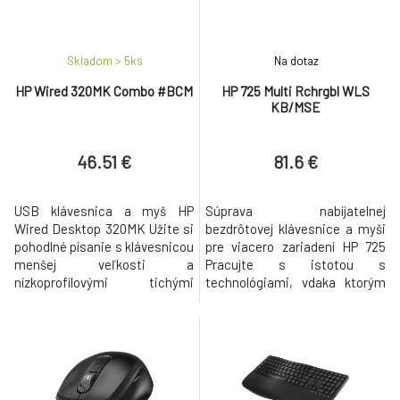
Skladom > 5
ks
Na dotaz
HP Wired 320MK Combo #BCM
HP 725 Multi Rchrgbl WLS
KB/MSE
46.51 €
81.6 €
USB klávesnica a myš HP
Súprava nabíjatelnej
Wired Desktop 320MK Užite si
bezdrôtovej klávesnice a myši
pohodlné písanie s klávesnicou
pre viacero zariadení HP 725
menšej veľkosti a
Pracujte s istotou s
nízkoprofilovými tichými
technológiami, vdaka ktorým
klávesmi. Známe trojzónové
ste produktívni, kedykolvek a
rozloženie má číselnú
kdekolvek. Táto dômyselne
klávesnicu, klávesy so šípkami
navrhnutá bezdrôtová
a tiež 6° nastaviteľný sklon pre
klávesnica a myš pracuje
optimálne umiestnenie
rovnako usilovne ako vy vdaka
zápästia. Prechádzajte
technológii superkondenzátora