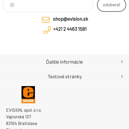
odoberať
shop@evision.sk
+421 2 4463 1581
Ďalšie informácie
Textové stránky
EVISION, spol. s r.o.
Vajnorská 137
83104 Bratislava