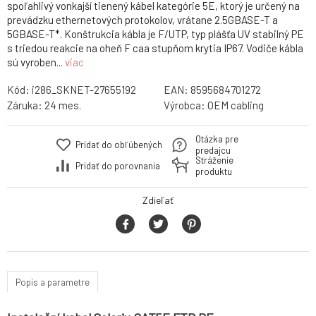
spoľahlivý vonkajší tienený kábel kategórie 5E, ktorý je určený na
prevádzku ethernetových protokolov, vrátane 2.5GBASE-T a
5GBASE-T*. Konštrukcia kábla je F/UTP, typ plášťa UV stabilný PE
s triedou reakcie na oheň F caa stupňom krytia IP67. Vodiče kábla
sú vyroben...
viac
Kód:
i286_SKNET-27655192
EAN:
8595684701272
Záruka:
24 mes.
Výrobca:
OEM cabling
Otázka pre
Pridať do obľúbených
predajcu
Stráženie
Pridať do porovnania
produktu
Zdieľať
Popis a parametre