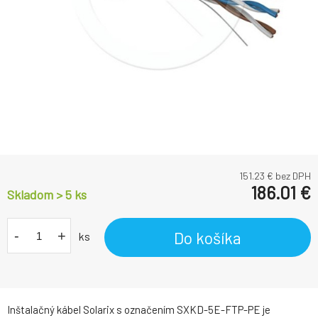
151.23
€ bez DPH
186.01
€
Skladom > 5
ks
-
+
Do košíka
ks
Inštalačný kábel Solarix s označením SXKD-5E-FTP-PE je