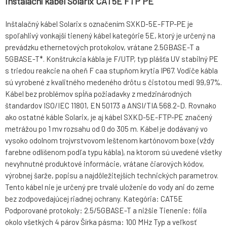
Instalační kabel Solarix CAT5E FTP PE
Inštalačný kábel Solarix s označením SXKD-5E-FTP-PE je
spoľahlivý vonkajší tienený kábel kategórie 5E, ktorý je určený na
prevádzku ethernetových protokolov, vrátane 2.5GBASE-T a
5GBASE-T*. Konštrukcia kábla je F/UTP, typ plášťa UV stabilný PE
s triedou reakcie na oheň F caa stupňom krytia IP67. Vodiče kábla
sú vyrobené z kvalitného medeného drôtu s čistotou medi 99,97%.
Kábel bez problémov spĺňa požiadavky z medzinárodných
štandardov ISO/IEC 11801, EN 50173 a ANSI/TIA 568.2-D. Rovnako
ako ostatné káble Solarix, je aj kábel SXKD-5E-FTP-PE značený
metrážou po 1 mv rozsahu od 0 do 305 m. Kábel je dodávaný vo
vysoko odolnom trojvrstvovom leštenom kartónovom boxe (vždy
farebne odlíšenom podľa typu kábla), na ktorom sú uvedené všetky
nevyhnutné produktové informácie, vrátane čiarových kódov,
výrobnej šarže, popisu a najdôležitejších technických parametrov.
Tento kábel nie je určený pre trvalé uloženie do vody ani do zeme
bez zodpovedajúcej riadnej ochrany. Kategória: CAT5E
Podporované protokoly: 2.5/5GBASE-T a nižšie Tienenie: fólia
okolo všetkých 4 párov Šírka pásma: 100 MHz Typ a veľkosť