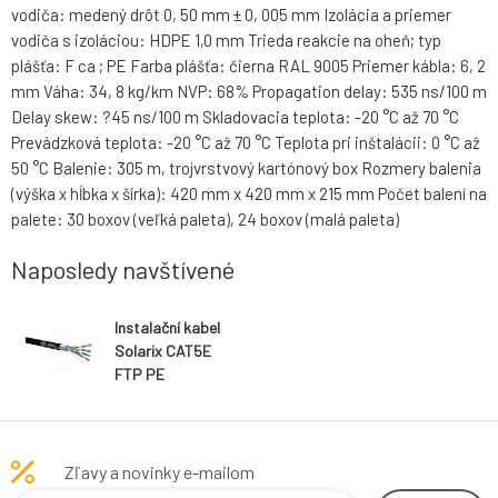
vodiča: medený drôt 0, 50 mm ± 0, 005 mm Izolácia a priemer
vodiča s izoláciou: HDPE 1,0 mm Trieda reakcie na oheň; typ
plášťa: F ca ; PE Farba plášťa: čierna RAL 9005 Priemer kábla: 6, 2
mm Váha: 34, 8 kg/km NVP: 68% Propagation delay: 535 ns/100 m
Delay skew: ?45 ns/100 m Skladovacia teplota: -20 °C až 70 °C
Prevádzková teplota: -20 °C až 70 °C Teplota pri inštalácii: 0 °C až
50 °C Balenie: 305 m, trojvrstvový kartónový box Rozmery balenia
(výška x hĺbka x šírka): 420 mm x 420 mm x 215 mm Počet balení na
palete: 30 boxov (veľká paleta), 24 boxov (malá paleta)
Naposledy navštívené
Instalační kabel
Solarix CAT5E
FTP PE
Zľavy a novinky e-mailom