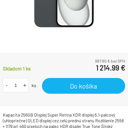
987.80
€ bez DPH
1 214.99
€
Skladom 1
ks
-
+
Do košíka
ks
Kapacita 256GB Displej Super Retina XDR displej 6,1-palcový
(uhlopriečne) OLED displej cez celú prednú stranu Rozlíšenie 2556
× 1179 pri 460 pixeloch na palec HDR displej True Tone Široký