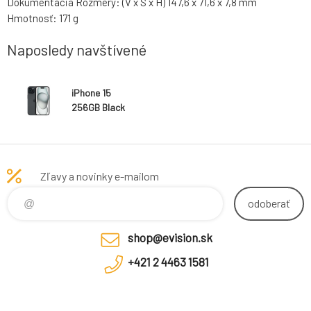
Dokumentácia Rozmery: (V x Š x H) 147,6 x 71,6 x 7,8 mm
Hmotnosť: 171 g
Naposledy navštívené
iPhone 15
256GB Black
Zľavy a novinky e-mailom
odoberať
shop@evision.sk
+421 2 4463 1581