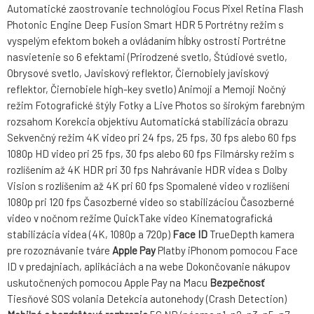
Automatické zaostrovanie technológiou Focus Pixel Retina Flash
Photonic Engine Deep Fusion Smart HDR 5 Portrétny režim s
vyspelým efektom bokeh a ovládaním hĺbky ostrosti Portrétne
nasvietenie so 6 efektami (Prirodzené svetlo, Štúdiové svetlo,
Obrysové svetlo, Javiskový reflektor, Čiernobiely javiskový
reflektor, Čiernobiele high-key svetlo) Animoji a Memoji Nočný
režim Fotografické štýly Fotky a Live Photos so širokým farebným
rozsahom Korekcia objektívu Automatická stabilizácia obrazu
Sekvenčný režim 4K video pri 24 fps, 25 fps, 30 fps alebo 60 fps
1080p HD video pri 25 fps, 30 fps alebo 60 fps Filmársky režim s
rozlíšením až 4K HDR pri 30 fps Nahrávanie HDR videa s Dolby
Vision s rozlíšením až 4K pri 60 fps Spomalené video v rozlíšení
1080p pri 120 fps Časozberné video so stabilizáciou Časozberné
video v nočnom režime QuickTake video Kinematografická
stabilizácia videa (4K, 1080p a 720p)
Face ID
TrueDepth kamera
pre rozoznávanie tváre
Apple Pay
Platby iPhonom pomocou Face
ID v predajniach, aplikáciách a na webe Dokončovanie nákupov
uskutočnených pomocou Apple Pay na Macu
Bezpečnosť
Tiesňové SOS volania Detekcia autonehody (Crash Detection)