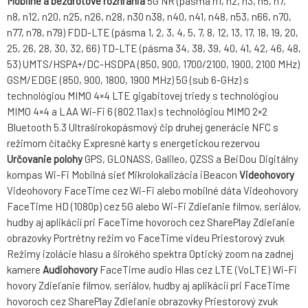
Mobilné a bezdrôtové rozhrania
5G NR (pásma n1, n2, n3, n5, n7,
n8, n12, n20, n25, n26, n28, n30 n38, n40, n41, n48, n53, n66, n70,
n77, n78, n79) FDD-LTE (pásma 1, 2, 3, 4, 5, 7, 8, 12, 13, 17, 18, 19, 20,
25, 26, 28, 30, 32, 66) TD-LTE (pásma 34, 38, 39, 40, 41, 42, 46, 48,
53) UMTS/HSPA+/DC-HSDPA (850, 900, 1700/2100, 1900, 2100 MHz)
GSM/EDGE (850, 900, 1800, 1900 MHz) 5G (sub 6-GHz) s
technológiou MIMO 4×4 LTE gigabitovej triedy s technológiou
MIMO 4×4 a LAA Wi-Fi 6 (802.11ax) s technológiou MIMO 2×2
Bluetooth 5.3 Ultraširokopásmový čip druhej generácie NFC s
režimom čítačky Expresné karty s energetickou rezervou
Určovanie polohy
GPS, GLONASS, Galileo, QZSS a BeiDou Digitálny
kompas Wi-Fi Mobilná sieť Mikrolokalizácia iBeacon
Videohovory
Videohovory FaceTime cez Wi-Fi alebo mobilné dáta Videohovory
FaceTime HD (1080p) cez 5G alebo Wi-Fi Zdieľanie filmov, seriálov,
hudby aj aplikácií pri FaceTime hovoroch cez SharePlay Zdieľanie
obrazovky Portrétny režim vo FaceTime videu Priestorový zvuk
Režimy izolácie hlasu a širokého spektra Optický zoom na zadnej
kamere
Audiohovory
FaceTime audio Hlas cez LTE (VoLTE) Wi-Fi
hovory Zdieľanie filmov, seriálov, hudby aj aplikácií pri FaceTime
hovoroch cez SharePlay Zdieľanie obrazovky Priestorový zvuk