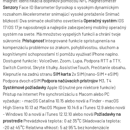
magnet Identifikácia doplnkov pomocou NFC Magnetometer
Senzory
Face ID Barometer Gyroskop s vysokým dynamickým
rozsahom Akcelerometer snímajúci vysoké preťaženie Snímač
blízkosti Dva snímače okolitého osvetlenia
Operačný systém
iOS
17 iOS 17 je najosobnejší a najlepšie zabezpečený mobilný operačný
systém na svete. Má množstvo vyspelých funkcií a chráni tvoje
súkromie.
Prístupnosť
Integrované funkcie sprístupnenia na
kompenzáciu problémov so zrakom, pohyblivosťou, sluchom a
kognitívnymi schopnosťami ti pomôžu využívať iPhone naplno.
Dostupné funkcie: VoiceOver, Zoom, Lupa, Podpora RTT a TTY,
Switch Control, Skryté titulky, AssistiveTouch, Prečítanie obsahu,
Klepnutie na zadnú stranu
SIM karta
2x SIM (nano-SIM + eSIM)
Podpora dvoch eSIM
Podpora načúvacích prístrojov
M3, T4
Systémové požiadavky
Apple ID (nutné pre niektoré funkcie)
Prístup na internet Pre synchronizáciu s Macom alebo PC
vyžaduje: - macOS Catalina 10.15 alebo novší a Finder - macOS
High Sierra 10.13 až MacOS Mojave 10.14.6 a iTunes 12.9 alebo novší
- Windows 10 a novší a iTunes 12.12.10 alebo novší
Požiadavky na
prostredie
Prevádzková teplota: 0 až 35°C Skladovacia teplota:
-20 až 45°C Relatívna vlhkosť: 5 až 95% bez kondenzácie