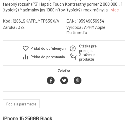
farebný rozsah (P3) Haptic Touch Kontrastný pomer 2 000 000 : 1
(typický) Maximálny jas 1000 nitov (typický), maximálny ja...
viac
Kód:
i286_SKAPP_MTP63SX/A
EAN:
195949036934
Záruka:
372
Výrobca:
APPM Apple
Multimedia
Otázka pre
Pridať do obľúbených
predajcu
Stráženie
Pridať do porovnania
produktu
Zdieľať
Popis a parametre
iPhone 15 256GB Black