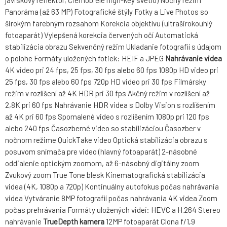
javiskový reflektor, Čiernobiele high-key svetlo) Nočný režim
Panoráma (až 63 MP) Fotografické štýly Fotky a Live Photos so
širokým farebným rozsahom Korekcia objektívu (ultraširokouhlý
fotoaparát) Vylepšená korekcia červených očí Automatická
stabilizácia obrazu Sekvenčný režim Ukladanie fotografií s údajom
o polohe Formáty uložených fotiek: HEIF a JPEG
Nahrávanie videa
4K video pri 24 fps, 25 fps, 30 fps alebo 60 fps 1080p HD video pri
25 fps, 30 fps alebo 60 fps 720p HD video pri 30 fps Filmársky
režim v rozlíšení až 4K HDR pri 30 fps Akčný režim v rozlíšení až
2,8K pri 60 fps Nahrávanie HDR videa s Dolby Vision s rozlíšením
až 4K pri 60 fps Spomalené video s rozlíšením 1080p pri 120 fps
alebo 240 fps Časozberné video so stabilizáciou Časozber v
nočnom režime QuickTake video Optická stabilizácia obrazu s
posuvom snímača pre video (hlavný fotoaparát) 2-násobné
oddialenie optickým zoomom, až 6-násobný digitálny zoom
Zvukový zoom True Tone blesk Kinematografická stabilizácia
videa (4K, 1080p a 720p) Kontinuálny autofokus počas nahrávania
videa Vytváranie 8MP fotografií počas nahrávania 4K videa Zoom
počas prehrávania Formáty uložených videí: HEVC a H.264 Stereo
nahrávanie
TrueDepth kamera
12MP fotoaparát Clona f/1,9