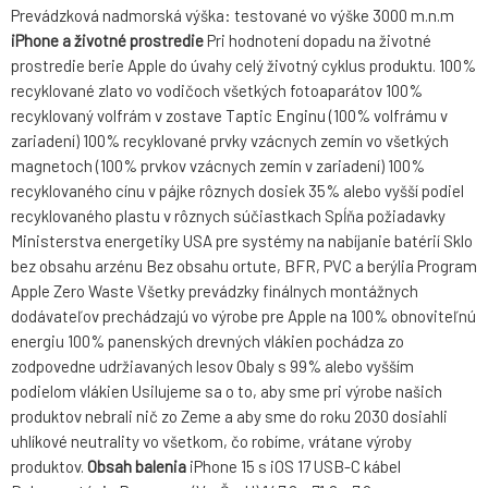
Prevádzková nadmorská výška: testované vo výške 3000 m.n.m
iPhone a životné prostredie
Pri hodnotení dopadu na životné
prostredie berie Apple do úvahy celý životný cyklus produktu. 100%
recyklované zlato vo vodičoch všetkých fotoaparátov 100%
recyklovaný volfrám v zostave Taptic Enginu (100% volfrámu v
zariadení) 100% recyklované prvky vzácnych zemín vo všetkých
magnetoch (100% prvkov vzácnych zemín v zariadení) 100%
recyklovaného cínu v pájke rôznych dosiek 35% alebo vyšší podiel
recyklovaného plastu v rôznych súčiastkach Spĺňa požiadavky
Ministerstva energetiky USA pre systémy na nabíjanie batérií Sklo
bez obsahu arzénu Bez obsahu ortute, BFR, PVC a berýlia Program
Apple Zero Waste Všetky prevádzky finálnych montážnych
dodávateľov prechádzajú vo výrobe pre Apple na 100% obnoviteľnú
energiu 100% panenských drevných vlákien pochádza zo
zodpovedne udržiavaných lesov Obaly s 99% alebo vyšším
podielom vlákien Usilujeme sa o to, aby sme pri výrobe našich
produktov nebrali nič zo Zeme a aby sme do roku 2030 dosiahli
uhlíkové neutrality vo všetkom, čo robíme, vrátane výroby
produktov.
Obsah balenia
iPhone 15 s iOS 17 USB-C kábel