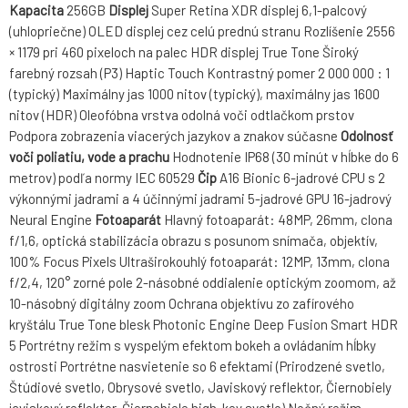
Kapacita
256GB
Displej
Super Retina XDR displej 6,1-palcový
(uhlopriečne) OLED displej cez celú prednú stranu Rozlíšenie 2556
× 1179 pri 460 pixeloch na palec HDR displej True Tone Široký
farebný rozsah (P3) Haptic Touch Kontrastný pomer 2 000 000 : 1
(typický) Maximálny jas 1000 nitov (typický), maximálny jas 1600
nitov (HDR) Oleofóbna vrstva odolná voči odtlačkom prstov
Podpora zobrazenia viacerých jazykov a znakov súčasne
Odolnosť
voči poliatiu, vode a prachu
Hodnotenie IP68 (30 minút v hĺbke do 6
metrov) podľa normy IEC 60529
Čip
A16 Bionic 6-jadrové CPU s 2
výkonnými jadrami a 4 účinnými jadrami 5-jadrové GPU 16-jadrový
Neural Engine
Fotoaparát
Hlavný fotoaparát: 48MP, 26mm, clona
f/1,6, optická stabilizácia obrazu s posunom snímača, objektív,
100% Focus Pixels Ultraširokouhlý fotoaparát: 12MP, 13mm, clona
f/2,4, 120° zorné pole 2-násobné oddialenie optickým zoomom, až
10-násobný digitálny zoom Ochrana objektívu zo zafírového
kryštálu True Tone blesk Photonic Engine Deep Fusion Smart HDR
5 Portrétny režim s vyspelým efektom bokeh a ovládaním hĺbky
ostrosti Portrétne nasvietenie so 6 efektami (Prirodzené svetlo,
Štúdiové svetlo, Obrysové svetlo, Javiskový reflektor, Čiernobiely