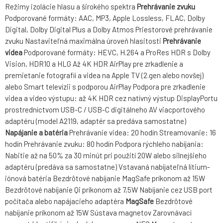
Režimy izolácie hlasu a širokého spektra
Prehrávanie zvuku
Podporované formáty: AAC, MP3, Apple Lossless, FLAC, Dolby
Digital, Dolby Digital Plus a Dolby Atmos Priestorové prehrávanie
zvuku Nastaviteľná maximálna úroveň hlasitosti
Prehrávanie
videa
Podporované formáty: HEVC, H.264 a ProRes HDR s Dolby
Vision, HDR10 a HLG Až 4K HDR AirPlay pre zrkadlenie a
premietanie fotografií a videa na Apple TV (2.gen alebo novšej)
alebo Smart televízii s podporou AirPlay Podpora pre zrkadlenie
videa a video výstupu: až 4K HDR cez natívný výstup DisplayPortu
prostredníctvom USB-C / USB-C digitálneho AV viacportového
adaptéru (model A2119, adaptér sa predáva samostatne)
Napájanie a batéria
Prehrávanie videa: 20 hodín Streamovanie: 16
hodín Prehrávanie zvuku: 80 hodín Podpora rýchleho nabíjania:
Nabitie až na 50% za 30 minút pri použití 20W alebo silnejšieho
adaptéru (predáva sa samostatne) Vstavaná nabíjateľná lítium-
iónová batéria Bezdrôtové nabíjanie MagSafe príkonom až 15W
Bezdrôtové nabíjanie Qi príkonom až 7,5W Nabíjanie cez USB port
počítača alebo napájacieho adaptéra
MagSafe
Bezdrôtové
nabíjanie príkonom až 15W Sústava magnetov Zarovnávací