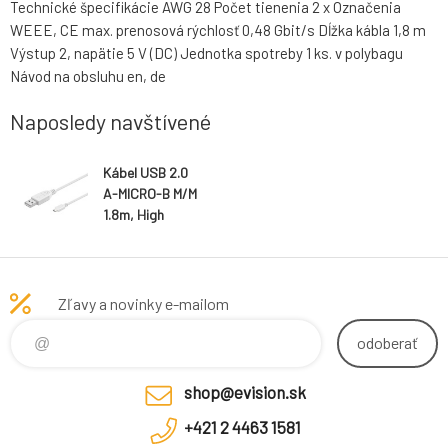
Technické špecifikácie AWG 28 Počet tienenia 2 x Označenia
WEEE, CE max. prenosová rýchlosť 0,48 Gbit/s Dĺžka kábla 1,8 m
Výstup 2, napätie 5 V (DC) Jednotka spotreby 1 ks. v polybagu
Návod na obsluhu en, de
Naposledy navštívené
Kábel USB 2.0
A-MICRO-B M/M
1.8m, High
Speed, biely
Zľavy a novinky e-mailom
odoberať
shop@evision.sk
+421 2 4463 1581