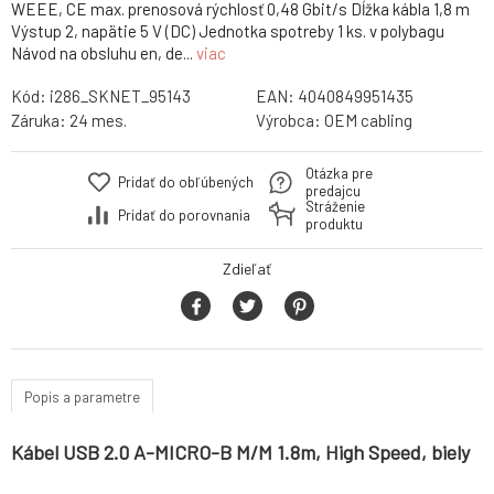
WEEE, CE max. prenosová rýchlosť 0,48 Gbit/s Dĺžka kábla 1,8 m
Výstup 2, napätie 5 V (DC) Jednotka spotreby 1 ks. v polybagu
Návod na obsluhu en, de...
viac
Kód:
i286_SKNET_95143
EAN:
4040849951435
Záruka:
24 mes.
Výrobca:
OEM cabling
Otázka pre
Pridať do obľúbených
predajcu
Stráženie
Pridať do porovnania
produktu
Zdieľať
Popis a parametre
Kábel USB 2.0 A-MICRO-B M/M 1.8m, High Speed, biely