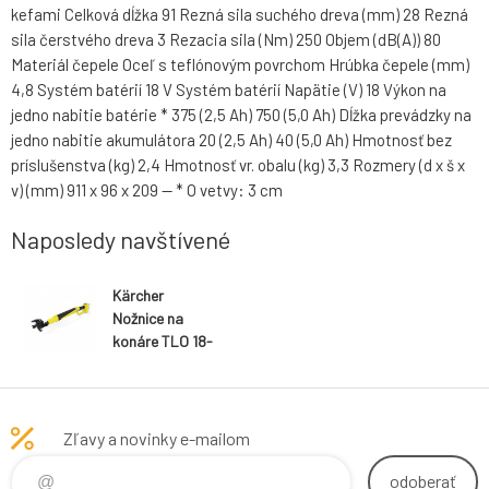
kefami Celková dĺžka 91 Rezná sila suchého dreva (mm) 28 Rezná
sila čerstvého dreva 3 Rezacia sila (Nm) 250 Objem (dB(A)) 80
Materiál čepele Oceľ s teflónovým povrchom Hrúbka čepele (mm)
4,8 Systém batérií 18 V Systém batérií Napätie (V) 18 Výkon na
jedno nabitie batérie * 375 (2,5 Ah) 750 (5,0 Ah) Dĺžka prevádzky na
jedno nabitie akumulátora 20 (2,5 Ah) 40 (5,0 Ah) Hmotnosť bez
príslušenstva (kg) 2,4 Hmotnosť vr. obalu (kg) 3,3 Rozmery (d x š x
v) (mm) 911 x 96 x 209 -- * O vetvy: 3 cm
Naposledy navštívené
Kärcher
Nožnice na
konáre TLO 18-
32 Battery
Zľavy a novinky e-mailom
odoberať