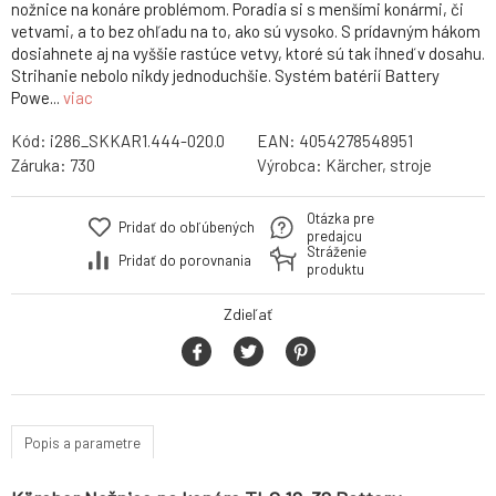
nožnice na konáre problémom. Poradia si s menšími konármi, či
vetvami, a to bez ohľadu na to, ako sú vysoko. S prídavným hákom
dosiahnete aj na vyššie rastúce vetvy, ktoré sú tak ihneď v dosahu.
Strihanie nebolo nikdy jednoduchšie. Systém batérií Battery
Powe...
viac
Kód:
i286_SKKAR1.444-020.0
EAN:
4054278548951
Záruka:
730
Výrobca:
Kärcher, stroje
Otázka pre
Pridať do obľúbených
predajcu
Stráženie
Pridať do porovnania
produktu
Zdieľať
Popis a parametre