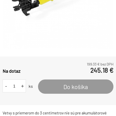
199.33
€ bez DPH
245.18
€
Na dotaz
-
+
Do košíka
ks
Vetvy s priemerom do 3 centimetrov nie sú pre akumulátorové