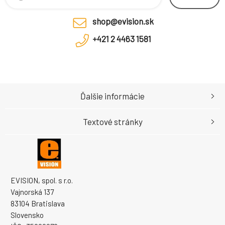
shop@evision.sk
+421 2 4463 1581
Ďalšie informácie
Textové stránky
EVISION, spol. s r.o.
Vajnorská 137
83104 Bratislava
Slovensko