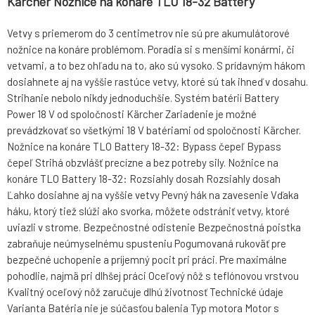
Kärcher Nožnice na konáre TLO 18-32 Battery
Vetvy s priemerom do 3 centimetrov nie sú pre akumulátorové
nožnice na konáre problémom. Poradia si s menšími konármi, či
vetvami, a to bez ohľadu na to, ako sú vysoko. S prídavným hákom
dosiahnete aj na vyššie rastúce vetvy, ktoré sú tak ihneď v dosahu.
Strihanie nebolo nikdy jednoduchšie. Systém batérií Battery
Power 18 V od spoločnosti Kärcher Zariadenie je možné
prevádzkovať so všetkými 18 V batériami od spoločnosti Kärcher.
Nožnice na konáre TLO Battery 18-32: Bypass čepeľ Bypass
čepeľ Strihá obzvlášť precízne a bez potreby sily. Nožnice na
konáre TLO Battery 18-32: Rozsiahly dosah Rozsiahly dosah
Ľahko dosiahne aj na vyššie vetvy Pevný hák na zavesenie Vďaka
háku, ktorý tiež slúži ako svorka, môžete odstrániť vetvy, ktoré
uviazli v strome. Bezpečnostné odistenie Bezpečnostná poistka
zabraňuje neúmyselnému spusteniu Pogumovaná rukoväť pre
bezpečné uchopenie a príjemný pocit pri práci. Pre maximálne
pohodlie, najmä pri dlhšej práci Oceľový nôž s teflónovou vrstvou
Kvalitný oceľový nôž zaručuje dlhú životnosť Technické údaje
Varianta Batéria nie je súčasťou balenia Typ motora Motor s