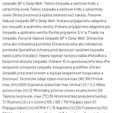
čerpadlo BP 4 Deep Well: Teleso čerpadla a závitové hrdlo z
ušľachtilej ocele Teleso čerpadla a závitové hrdlo z ušľachtilej
ocele Dlhšia životnosť a vyššia odolnosť voči nárazu. Ponorné
tlakové čerpadlo BP 4 Deep Well: Vrátane pripájacieho adaptéra
pre čerpadlo a spätného ventilu Vrátane pripájacieho adaptéra pre
čerpadlo a spätného ventilu Rýchle pripojenie 3/4" a 1" hadíc na
čerpadlo. Ponorné tlakové čerpadlo BP 4 Deep Well: Dištančná
noha ako inštalačná pomôcka Dištančná noha ako inštalačná
pomôcka Spoľahlivá ochrana pred špinou pri spúšťaní čerpadla
nadol a jeho inštalácii. Hlavný vypínač na konci kábla •Pohodlná a
bezpečná obsluha čerpadla. Vrátane 15 m upevňovacieho lana •Pre
bezpečné uchopenie čerpadla. Integrovaný predfilter •Chráni
čerpadlo pred znečistením a zvyšuje bezpečnosť fungovania a
životnosť. Technické údaje Výkon motora max. (W) 700 Prietok
max. (l/h) 4600 Dopravná výška/tlak max. (m/bar) 43 / 4,3 Hĺbka
ponoru max. (m) 12 Minimálny priemer otvoru studne (mm) 150
Teplota na prívode, max. (°C) 35 Hmotnosť bez príslušenstva (kg)
7,1 Rozmery (d x š x v) (mm) 105 / 105 / 710 Pripájací závit G1
Pripájací kábel (/m) H07RN-F / 15 Napätie (V) 230 Frekvencia (Hz)