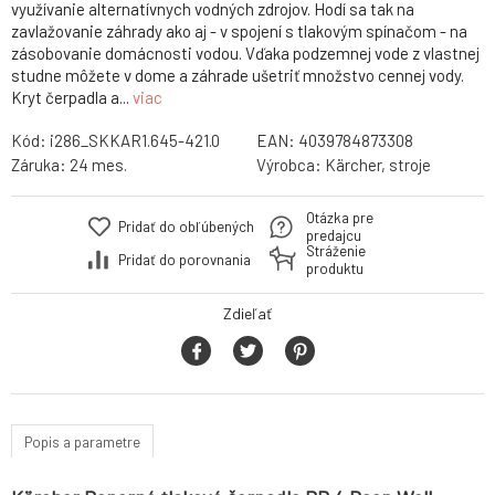
využívanie alternatívnych vodných zdrojov. Hodí sa tak na
zavlažovanie záhrady ako aj - v spojení s tlakovým spínačom - na
zásobovanie domácnosti vodou. Vďaka podzemnej vode z vlastnej
studne môžete v dome a záhrade ušetriť množstvo cennej vody.
Kryt čerpadla a...
viac
Kód:
i286_SKKAR1.645-421.0
EAN:
4039784873308
Záruka:
24 mes.
Výrobca:
Kärcher, stroje
Otázka pre
Pridať do obľúbených
predajcu
Stráženie
Pridať do porovnania
produktu
Zdieľať
Popis a parametre