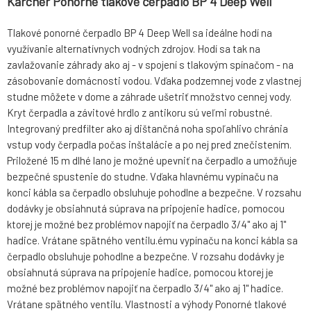
Kärcher Ponorné tlakové čerpadlo BP 4 Deep Well
Tlakové ponorné čerpadlo BP 4 Deep Well sa ideálne hodí na
využívanie alternatívnych vodných zdrojov. Hodí sa tak na
zavlažovanie záhrady ako aj - v spojení s tlakovým spínačom - na
zásobovanie domácnosti vodou. Vďaka podzemnej vode z vlastnej
studne môžete v dome a záhrade ušetriť množstvo cennej vody.
Kryt čerpadla a závitové hrdlo z antikoru sú veľmi robustné.
Integrovaný predfilter ako aj dištančná noha spoľahlivo chránia
vstup vody čerpadla počas inštalácie a po nej pred znečistením.
Priložené 15 m dlhé lano je možné upevniť na čerpadlo a umožňuje
bezpečné spustenie do studne. Vďaka hlavnému vypínaču na
konci kábla sa čerpadlo obsluhuje pohodlne a bezpečne. V rozsahu
dodávky je obsiahnutá súprava na pripojenie hadice, pomocou
ktorej je možné bez problémov napojiť na čerpadlo 3/4" ako aj 1"
hadice. Vrátane spätného ventilu.ému vypínaču na konci kábla sa
čerpadlo obsluhuje pohodlne a bezpečne. V rozsahu dodávky je
obsiahnutá súprava na pripojenie hadice, pomocou ktorej je
možné bez problémov napojiť na čerpadlo 3/4" ako aj 1" hadice.
Vrátane spätného ventilu. Vlastnosti a výhody Ponorné tlakové