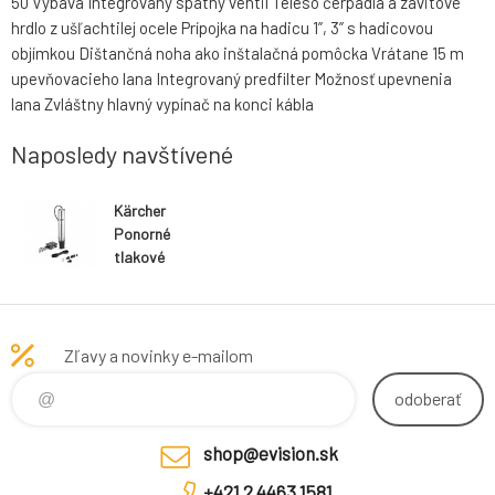
50 Výbava Integrovaný spätný ventil Teleso čerpadla a závitové
hrdlo z ušľachtilej ocele Prípojka na hadicu 1”, 3” s hadicovou
objímkou Dištančná noha ako inštalačná pomôcka Vrátane 15 m
upevňovacieho lana Integrovaný predfilter Možnosť upevnenia
lana Zvláštny hlavný vypínač na konci kábla
Naposledy navštívené
Kärcher
Ponorné
tlakové
čerpadlo BP 4
Deep Well
Zľavy a novinky e-mailom
odoberať
shop@evision.sk
+421 2 4463 1581