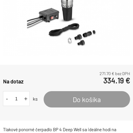
271.70
€ bez DPH
334.19
€
Na dotaz
-
+
Do košíka
ks
Tlakové ponorné čerpadlo BP 4 Deep Well sa ideálne hodí na