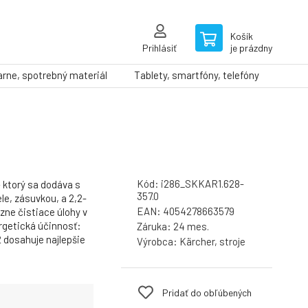
Košík
Prihlásiť
je prázdny
arne, spotrebný materiál
Tablety, smartfóny, telefóny
Kód:
i286_SKKAR1.628-
 ktorý sa dodáva s
357.0
le, zásuvkou, a 2,2-
EAN:
4054278663579
zne čistiace úlohy v
rgetická účinnosť:
Záruka:
24 mes.
 dosahuje najlepšie
Výrobca:
Kärcher, stroje
Pridať do obľúbených