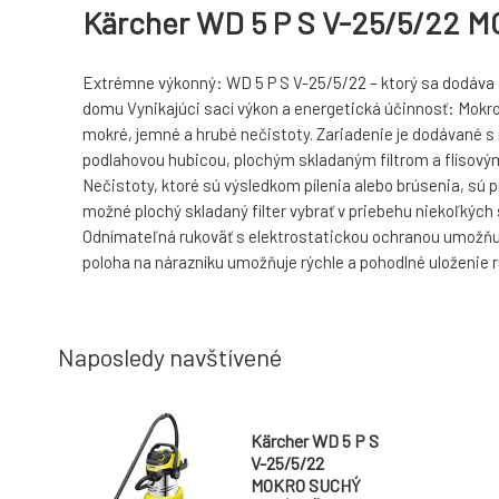
Kärcher WD 5 P S V-25/5/22
Extrémne výkonný: WD 5 P S V-25/5/22 – ktorý sa dodáva s 
domu Vynikajúci sací výkon a energetická účinnosť: Mokro
mokré, jemné a hrubé nečistoty. Zariadenie je dodávané 
podlahovou hubicou, plochým skladaným filtrom a flísový
Nečistoty, ktoré sú výsledkom pílenia alebo brúsenia, sú 
možné plochý skladaný filter vybrať v priebehu niekoľkých 
Odnímateľná rukoväť s elektrostatickou ochranou umožňuje
poloha na nárazníku umožňuje rýchle a pohodlné uloženie rúr
Naposledy navštívené
Kärcher WD 5 P S
V-25/5/22
MOKRO SUCHÝ