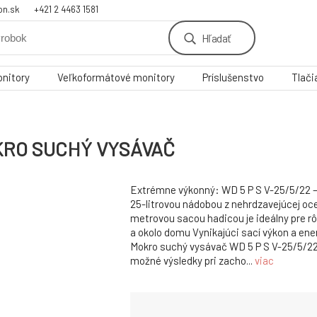
on.sk
+421 2 4463 1581
Hľadať
nitory
Veľkoformátové monitory
Príslušenstvo
Tlači
OKRO SUCHÝ VYSÁVAČ
Extrémne výkonný: WD 5 P S V-25/5/22 –
25-litrovou nádobou z nehrdzavejúcej oce
metrovou sacou hadicou je ideálny pre rô
a okolo domu Vynikajúci sací výkon a ene
Mokro suchý vysávač WD 5 P S V-25/5/22
možné výsledky pri zacho...
viac