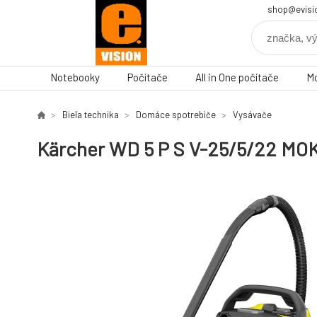
shop@evisi
Notebooky
Počítače
All in One počítače
Mo
Biela technika
Domáce spotrebiče
Vysávače
Kärcher WD 5 P S V-25/5/22 M