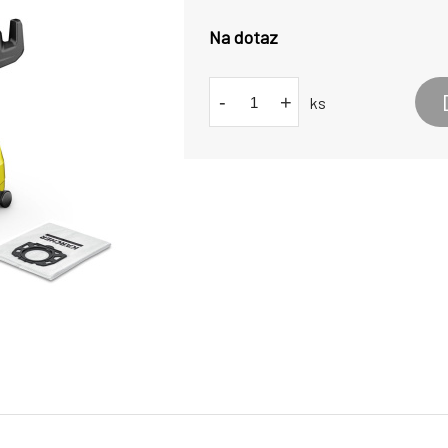
Na dotaz
-
+
ks