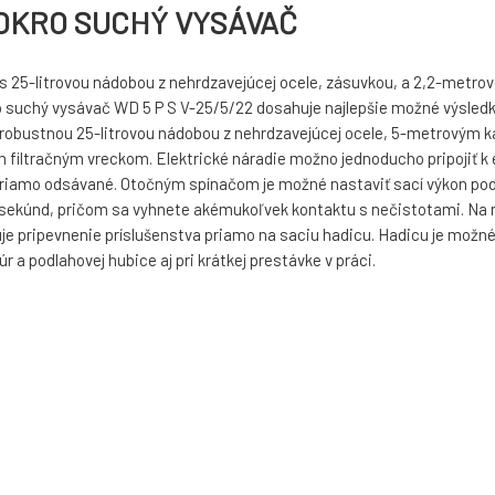
 MOKRO SUCHÝ VYSÁVAČ
25-litrovou nádobou z nehrdzavejúcej ocele, zásuvkou, a 2,2-metrovou
 suchý vysávač WD 5 P S V-25/5/22 dosahuje najlepšie možné výsledky
s robustnou 25-litrovou nádobou z nehrdzavejúcej ocele, 5-metrovým 
m filtračným vreckom. Elektrické náradie možno jednoducho pripojiť 
priamo odsávané. Otočným spínačom je možné nastaviť sací výkon podľa
sekúnd, pričom sa vyhnete akémukoľvek kontaktu s nečistotami. Na rýchl
 pripevnenie príslušenstva priamo na saciu hadicu. Hadicu je možné 
 a podlahovej hubice aj pri krátkej prestávke v práci.