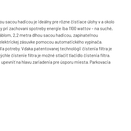
 sacou hadicou je ideálny pre rôzne čistiace úlohy v a okolo
 pri zachovaní spotreby energie iba 1100 wattov – na suché,
káblom, 2,2 metra dlhou sacou hadicou, zapínateľnou
k elektrickej zásuvke pomocou automatického vypínača.
 potreby. Vďaka patentovanej technológii čistenia filtra je
e čistenie filtra je možné stlačiť tlačidlo čistenia filtra.
upevniť na hlavu zariadenia pre úsporu miesta. Parkovacia