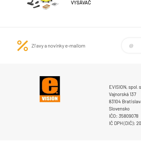
VYSÁVAČ
Zľavy a novinky e-mailom
EVISION, spol. s 
Vajnorská 137
83104 Bratislav
Slovensko
IČO: 35809078
IČ DPH (DIČ): 