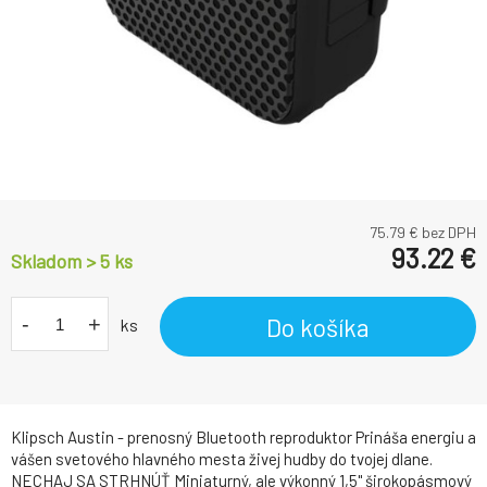
75.79
€ bez DPH
93.22
€
Skladom > 5
ks
-
+
Do košíka
ks
Klipsch Austin - prenosný Bluetooth reproduktor Prináša energiu a
vášen svetového hlavného mesta živej hudby do tvojej dlane.
NECHAJ SA STRHNÚŤ Miniaturný, ale výkonný 1,5" širokopásmový