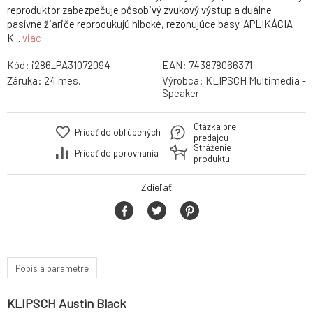
reproduktor zabezpečuje pôsobivý zvukový výstup a duálne
pasívne žiariče reprodukujú hlboké, rezonujúce basy. APLIKÁCIA
K...
viac
Kód:
i286_PA31072094
EAN:
743878066371
Záruka:
24 mes.
Výrobca:
KLIPSCH Multimedia -
Speaker
Otázka pre
Pridať do obľúbených
predajcu
Stráženie
Pridať do porovnania
produktu
Zdieľať
Popis a parametre
KLIPSCH Austin Black