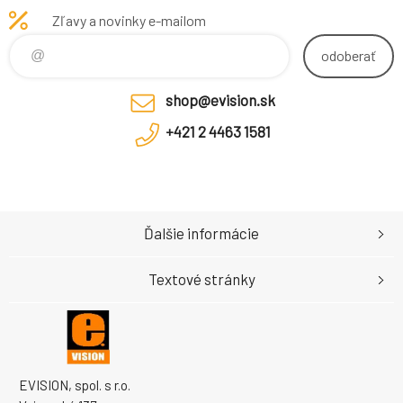
Zľavy a novinky e-mailom
odoberať
shop@evision.sk
+421 2 4463 1581
Ďalšie informácie
Textové stránky
EVISION, spol. s r.o.