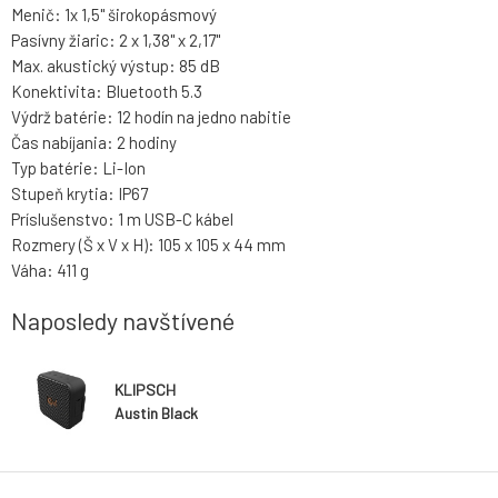
Menič: 1x 1,5" širokopásmový
Pasívny žiaric: 2 x 1,38" x 2,17"
Max. akustický výstup: 85 dB
Konektivita: Bluetooth 5.3
Výdrž batérie: 12 hodín na jedno nabitie
Čas nabíjania: 2 hodiny
Typ batérie: Li-Ion
Stupeň krytia: IP67
Príslušenstvo: 1 m USB-C kábel
Rozmery (Š x V x H): 105 x 105 x 44 mm
Váha: 411 g
Naposledy navštívené
KLIPSCH
Austin Black