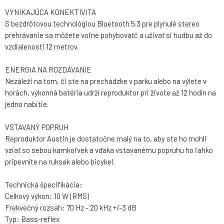
VYNIKAJÚCA KONEKTIVITA
S bezdrôtovou technológiou Bluetooth 5.3 pre plynulé stereo
prehrávanie sa môžete voľne pohybovaťč a uživať si hudbu až do
vzdialenosti 12 metrov.
ENERGIA NA ROZDÁVANIE
Nezáleži na tom, či ste na prechádzke v parku alebo na výlete v
horách, výkonná batéria udrží reproduktor pri živote až 12 hodín na
jedno nabitie.
VSTAVANÝ POPRUH
Reproduktor Austin je dostatočne malý na to, aby ste ho mohli
vziať so sebou kamkoľvek a vďaka vstavanému popruhu ho ľahko
pripevníte na ruksak alebo bicykel.
Technická špecifikácia:
Celkový výkon: 10 W (RMS)
Frekvečný rozsah: 70 Hz - 20 kHz +/-3 dB
Typ: Bass-reflex