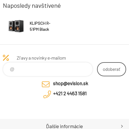
Naposledy navštívené
KLIPSCH R-
51PM Black
Zľavy a novinky e-mailom
odoberať
shop@evision.sk
+421 2 4463 1581
Ďalšie informácie