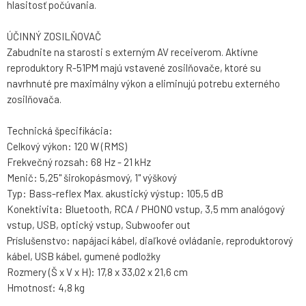
hlasitosť počúvania.
ÚČINNÝ ZOSILŇOVAČ
Zabudnite na starosti s externým AV receiverom. Aktívne
reproduktory R-51PM majú vstavené zosilňovače, ktoré su
navrhnuté pre maximálny výkon a eliminujú potrebu externého
zosilňovača.
Technická špecifikácia:
Celkový výkon: 120 W (RMS)
Frekvečný rozsah: 68 Hz - 21 kHz
Menič: 5,25" širokopásmový, 1" výškový
Typ: Bass-reflex Max. akustický výstup: 105,5 dB
Konektivita: Bluetooth, RCA / PHONO vstup, 3,5 mm analógový
vstup, USB, optický vstup, Subwoofer out
Príslušenstvo: napájací kábel, diaľkové ovládanie, reproduktorový
kábel, USB kábel, gumené podložky
Rozmery (Š x V x H): 17,8 x 33,02 x 21,6 cm
Hmotnosť: 4,8 kg