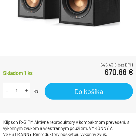
545.43
€ bez DPH
670.88
€
Skladom 1
ks
-
+
Do košíka
ks
Klipsch R-51PM Aktívne reproduktory v kompaktnom prevedení, s
výkonným zvukom a všestranným použitím. VÝKONNÝ A
VŠESTRANNÝ Reproduktory poskytujú výkonný zvuk,