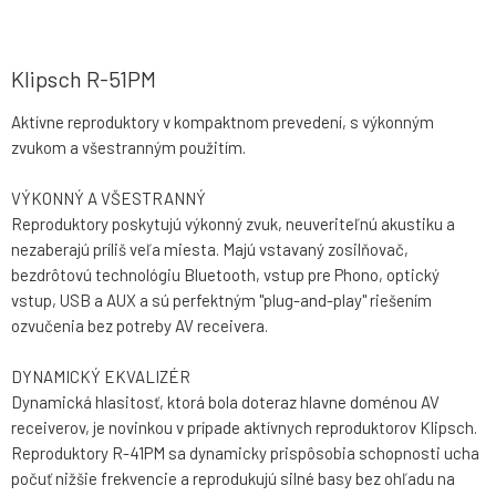
Klipsch R-51PM
Aktívne reproduktory v kompaktnom prevedení, s výkonným
zvukom a všestranným použitím.
VÝKONNÝ A VŠESTRANNÝ
Reproduktory poskytujú výkonný zvuk, neuveriteľnú akustiku a
nezaberajú príliš veľa miesta. Majú vstavaný zosilňovač,
bezdrôtovú technológiu Bluetooth, vstup pre Phono, optický
vstup, USB a AUX a sú perfektným "plug-and-play" riešením
ozvučenia bez potreby AV receivera.
DYNAMICKÝ EKVALIZÉR
Dynamická hlasitosť, ktorá bola doteraz hlavne doménou AV
receiverov, je novinkou v prípade aktívnych reproduktorov Klipsch.
Reproduktory R-41PM sa dynamicky prispôsobia schopnosti ucha
počuť nižšie frekvencie a reprodukujú silné basy bez ohľadu na