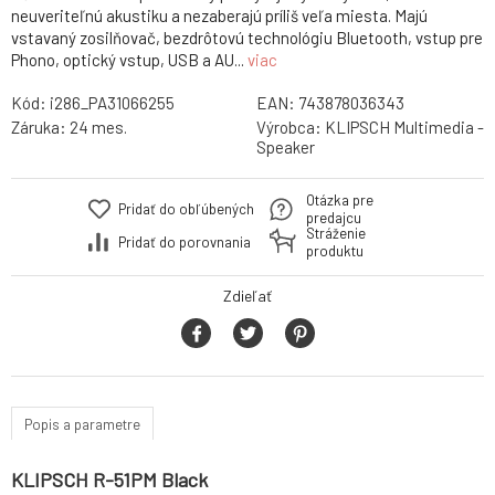
neuveriteľnú akustiku a nezaberajú príliš veľa miesta. Majú
vstavaný zosilňovač, bezdrôtovú technológiu Bluetooth, vstup pre
Phono, optický vstup, USB a AU...
viac
Kód:
i286_PA31066255
EAN:
743878036343
Záruka:
24 mes.
Výrobca:
KLIPSCH Multimedia -
Speaker
Otázka pre
Pridať do obľúbených
predajcu
Stráženie
Pridať do porovnania
produktu
Zdieľať
Popis a parametre
KLIPSCH R-51PM Black