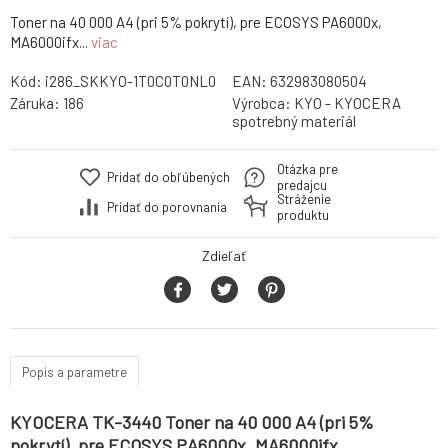
Toner na 40 000 A4 (pri 5% pokrytí), pre ECOSYS PA6000x,
MA6000ifx...
viac
Kód:
i286_SKKYO-1T0C0T0NL0
EAN:
632983080504
Záruka:
186
Výrobca:
KYO - KYOCERA
spotrebný materiál
Otázka pre
Pridať do obľúbených
predajcu
Stráženie
Pridať do porovnania
produktu
Zdieľať
Popis a parametre
KYOCERA TK-3440 Toner na 40 000 A4 (pri 5%
pokrytí), pre ECOSYS PA6000x, MA6000ifx