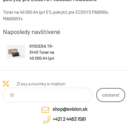
Toner na 40 000 A4 (pri 5% pokrytí), pre ECOSYS PA6000x,
MA6000ifx
Naposledy navštívené
KYOCERA TK-
3440 Toner na
40 000 A4 (pri
5% pokrytí), pre
ECOSYS
PA6000x,
MA6000ifx
Zľavy a novinky e-mailom
odoberať
shop@evision.sk
+421 2 4463 1581