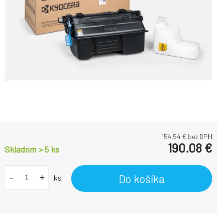
154.54
€ bez DPH
190.08
€
Skladom > 5
ks
-
+
Do košíka
ks