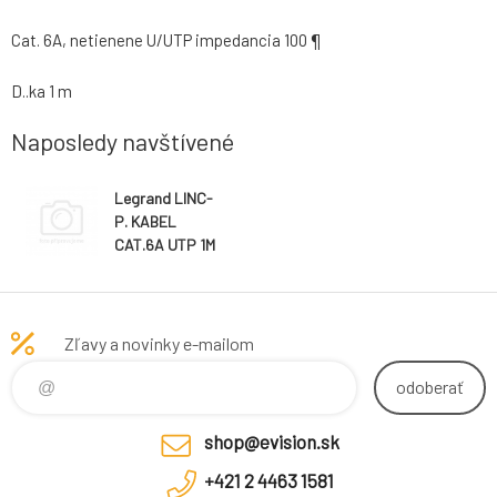
Cat. 6A, netienene U/UTP impedancia 100 ¶
D..ka 1 m
Naposledy navštívené
Legrand LINC-
P. KABEL
CAT.6A UTP 1M
ŽL
Zľavy a novinky e-mailom
odoberať
shop@evision.sk
+421 2 4463 1581