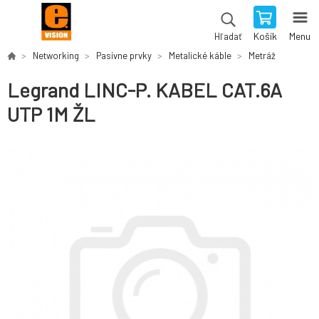
Košík
Menu
Hľadať
Networking
Pasívne prvky
Metalické káble
Metráž
Legrand LINC-P. KABEL CAT.6A
UTP 1M ŽL