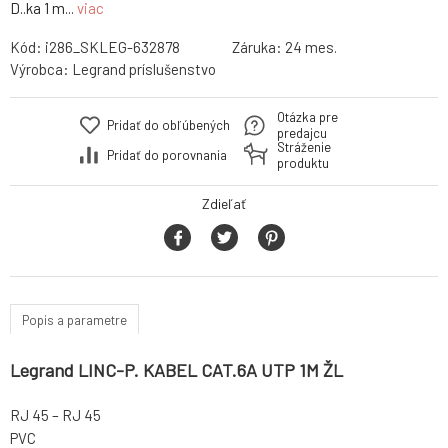
D..ka 1 m...
viac
Kód:
i286_SKLEG-632878
Záruka:
24 mes.
Výrobca:
Legrand príslušenstvo
Otázka pre
Pridať do obľúbených
predajcu
Stráženie
Pridať do porovnania
produktu
Zdieľať
Popis a parametre
Legrand LINC-P. KABEL CAT.6A UTP 1M ŽL
RJ 45 – RJ 45
PVC