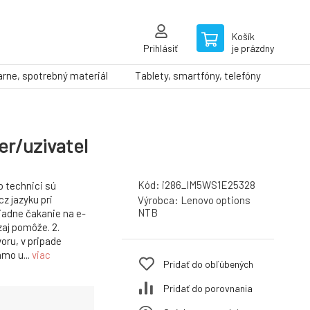
Košík
Prihlásiť
je prázdny
arne, spotrebný materiál
Tablety, smartfóny, telefóny
er/uzivatel
Kód:
i286_IM5WS1E25328
 technici sú
cz jazyku pri
Výrobca:
Lenovo options
NTB
iadne čakanie na e-
zaj pomôže. 2.
oru, v pripade
mo u...
viac
Pridať do obľúbených
Pridať do porovnania