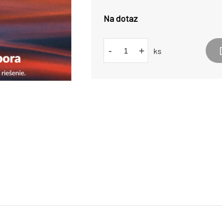
Na dotaz
-
+
ks