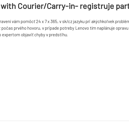
ith Courier/Carry-in- registruje par
avení vám pomôcť 24 x 7 x 365, v sk/cz jazyku pri akýchkoľvek problémo
počas prvého hovoru, v pripade potreby Lenovo tím naplánuje opravu p
 expertom objaviť chyby v predstihu.