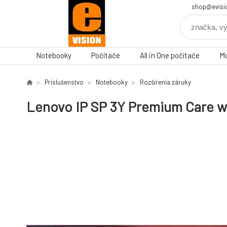
shop@evisi
Notebooky
Počítače
All in One počítače
Mo
Príslušenstvo
Notebooky
Rozšírenia záruky
Lenovo IP SP 3Y Premium Care wit