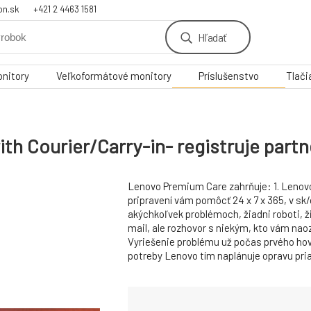
on.sk
+421 2 4463 1581
Hľadať
nitory
Veľkoformátové monitory
Príslušenstvo
Tlači
h Courier/Carry-in- registruje partn
Lenovo Premium Care zahrňuje: 1. Lenovo
pripravení vám pomôcť 24 x 7 x 365, v sk/
akýchkoľvek problémoch, žiadni roboti, ž
mail, ale rozhovor s niekým, kto vám nao
Vyriešenie problému už počas prvého hov
potreby Lenovo tím naplánuje opravu pria