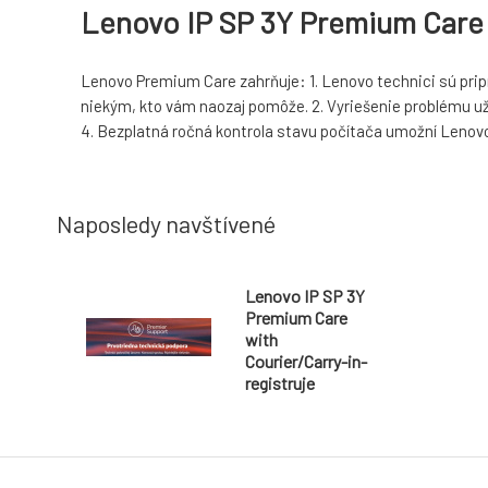
Lenovo IP SP 3Y Premium Care w
Lenovo Premium Care zahrňuje: 1. Lenovo technici sú pripr
niekým, kto vám naozaj pomôže. 2. Vyriešenie problému už 
4. Bezplatná ročná kontrola stavu počítača umožní Lenovo
Naposledy navštívené
Lenovo IP SP 3Y
Premium Care
with
Courier/Carry-in-
registruje
partner/uzivatel