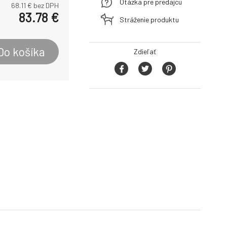
Otázka pre predajcu
68.11
€ bez DPH
83.78
€
Stráženie produktu
Do košíka
Zdieľať