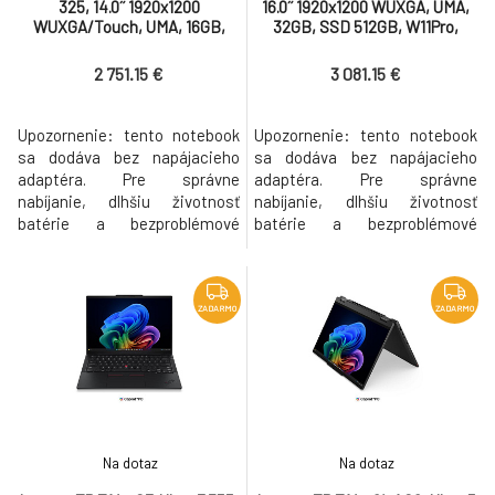
325, 14.0˝ 1920x1200
16.0˝ 1920x1200 WUXGA, UMA,
WUXGA/Touch, UMA, 16GB,
32GB, SSD 512GB, W11Pro,
SSD 512GB, W11Pro, 500N,
400N, matný, 3y PS bez AC
matný, 3yPS bez AC
2 751.15 €
3 081.15 €
Upozornenie: tento notebook
Upozornenie: tento notebook
sa dodáva bez napájacieho
sa dodáva bez napájacieho
adaptéra. Pre správne
adaptéra. Pre správne
nabíjanie, dlhšiu životnosť
nabíjanie, dlhšiu životnosť
batérie a bezproblémové
batérie a bezproblémové
riešenie prípadnej reklamácie,
riešenie prípadnej reklamácie,
odporúčame použiť originálny
odporúčame použiť originálny
odporúčaný adaptér, ktorý
odporúčaný adaptér, ktorý
bude automaticky pridaný k
bude automaticky pridaný k
ZADARMO
ZADARMO
produktu do košíka. Part
produktu do košíka. Part
number 21YY004XCK Procesor
number 21WT008CCK Procesor
Intel Core Ultra 5 325, 8C (4P +
Intel Core Ultra 7 355, 8C (4P +
4LPE) / 8T,
4LPE) / 8T,
Na dotaz
Na dotaz