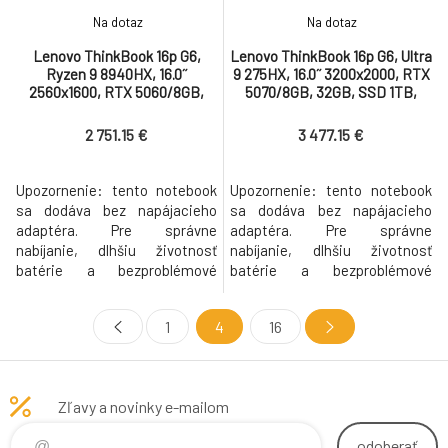
Na dotaz
Na dotaz
Lenovo ThinkBook 16p G6,
Lenovo ThinkBook 16p G6, Ultra
Ryzen 9 8940HX, 16.0˝
9 275HX, 16.0˝ 3200x2000, RTX
2560x1600, RTX 5060/8GB,
5070/8GB, 32GB, SSD 1TB,
32GB, SSD 512GB, W11Pro,
W11Pro, 500N, matný, 3y OS,
matný, 3y OS bez AC
bez AC
2 751.15 €
3 477.15 €
Upozornenie: tento notebook
Upozornenie: tento notebook
sa dodáva bez napájacieho
sa dodáva bez napájacieho
adaptéra. Pre správne
adaptéra. Pre správne
nabíjanie, dlhšiu životnosť
nabíjanie, dlhšiu životnosť
batérie a bezproblémové
batérie a bezproblémové
riešenie prípadnej reklamácie,
riešenie prípadnej reklamácie,
odporúčame použiť originálny
odporúčame použiť originálny
1
4
16
odporúčaný adaptér, ktorý
odporúčaný adaptér, ktorý
bude automaticky pridaný k
bude automaticky pridaný k
produktu do košíka. Part
produktu do košíka. Part
number 21U0001NCK Procesor
number 21R0005QCK Procesor
Zľavy a novinky e-mailom
AMD Ryzen™ 9 8940HX (16C /
Intel Core Ultra 9 275HX, 24C
32T, 2.4 / 5.3GHz,
(8P + 16E) / 24
odoberať