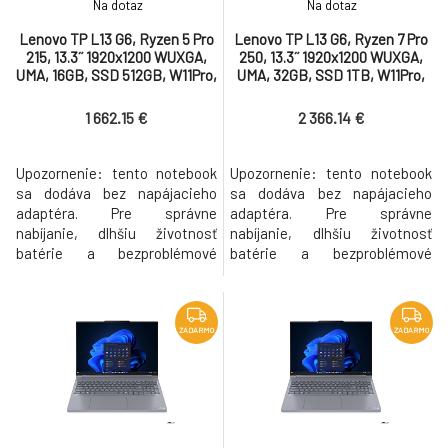
Na dotaz
Na dotaz
Lenovo TP L13 G6, Ryzen 5 Pro
Lenovo TP L13 G6, Ryzen 7 Pro
215, 13.3˝ 1920x1200 WUXGA,
250, 13.3˝ 1920x1200 WUXGA,
UMA, 16GB, SSD 512GB, W11Pro,
UMA, 32GB, SSD 1TB, W11Pro,
400N, matný, 3y OS bez AC
400N, matný, 3y OS bez AC
1 662.15 €
2 366.14 €
Upozornenie: tento notebook
Upozornenie: tento notebook
sa dodáva bez napájacieho
sa dodáva bez napájacieho
adaptéra. Pre správne
adaptéra. Pre správne
nabíjanie, dlhšiu životnosť
nabíjanie, dlhšiu životnosť
batérie a bezproblémové
batérie a bezproblémové
riešenie prípadnej reklamácie,
riešenie prípadnej reklamácie,
odporúčame použiť originálny
odporúčame použiť originálny
odporúčaný adaptér, ktorý
odporúčaný adaptér, ktorý
bude automaticky pridaný k
bude automaticky pridaný k
ZADARMO
ZADARMO
produktu do košíka. Part
produktu do košíka. Part
number 21RB001FCK Procesor
number 21RB001GCK Procesor
AMD Ryzen™ 5 PRO 215 (6C /
AMD Ryzen 7 PRO 250 (8C / 16T,
12T, 3.2 / 4.7GHz,
3.3 / 5.1GHz,