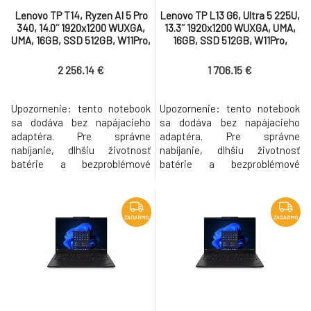
Lenovo TP T14, Ryzen AI 5 Pro
Lenovo TP L13 G6, Ultra 5 225U,
340, 14.0˝ 1920x1200 WUXGA,
13.3˝ 1920x1200 WUXGA, UMA,
UMA, 16GB, SSD 512GB, W11Pro,
16GB, SSD 512GB, W11Pro,
500N, matný, 3y PS bez AC
400N, matný, 3y OS bez AC
2 256.14 €
1 706.15 €
Upozornenie: tento notebook
Upozornenie: tento notebook
sa dodáva bez napájacieho
sa dodáva bez napájacieho
adaptéra. Pre správne
adaptéra. Pre správne
nabíjanie, dlhšiu životnosť
nabíjanie, dlhšiu životnosť
batérie a bezproblémové
batérie a bezproblémové
riešenie prípadnej reklamácie,
riešenie prípadnej reklamácie,
odporúčame použiť originálny
odporúčame použiť originálny
odporúčaný adaptér, ktorý
odporúčaný adaptér, ktorý
bude automaticky pridaný k
bude automaticky pridaný k
ZADARMO
ZADARMO
produktu do košíka. Part
produktu do košíka. Part
number 21QJ00H0CK Procesor
number 21R5004KCK Procesor
AMD Ryzen AI 5 PRO 340 (6C /
Intel® Core Ultra 5 225U, 12C (2P
12T, 2.0 /4.8GHz
+ 8E + 2LPE