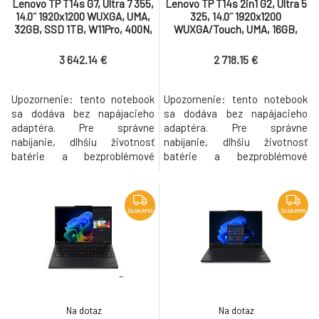
Lenovo TP T14s G7, Ultra 7 355,
Lenovo TP T14s 2in1 G2, Ultra 5
14.0˝ 1920x1200 WUXGA, UMA,
325, 14.0˝ 1920x1200
32GB, SSD 1TB, W11Pro, 400N,
WUXGA/Touch, UMA, 16GB,
matný, 3y PS bez AC
SSD 512GB, W11Pro, 400N,
matný, 3yPS bez AC
3 642.14 €
2 718.15 €
Upozornenie: tento notebook
Upozornenie: tento notebook
sa dodáva bez napájacieho
sa dodáva bez napájacieho
adaptéra. Pre správne
adaptéra. Pre správne
nabíjanie, dlhšiu životnosť
nabíjanie, dlhšiu životnosť
batérie a bezproblémové
batérie a bezproblémové
riešenie prípadnej reklamácie,
riešenie prípadnej reklamácie,
odporúčame použiť originálny
odporúčame použiť originálny
odporúčaný adaptér, ktorý
odporúčaný adaptér, ktorý
bude automaticky pridaný k
bude automaticky pridaný k
ZADARMO
ZADARMO
produktu do košíka. Part
produktu do košíka. Part
number 21YU00A7CK Procesor
number 21YY0050CK Procesor
Intel Core Ultra 7 355, 8C (4P +
Intel Core Ultra 5 325, 8C (4P +
4LPE) / 8T,
4LPE) / 8T,
Na dotaz
Na dotaz