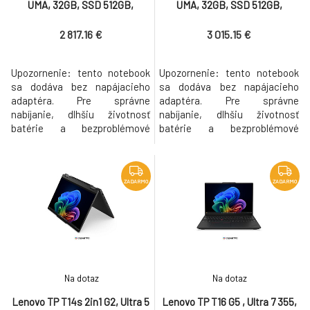
UMA, 32GB, SSD 512GB,
UMA, 32GB, SSD 512GB,
W11Pro, 400N,matný, 4G/LTE
W11Pro, 400N, matný, 3y PS bez
3yPS bez AC
2 817.16 €
3 015.15 €
Upozornenie: tento notebook
Upozornenie: tento notebook
sa dodáva bez napájacieho
sa dodáva bez napájacieho
adaptéra. Pre správne
adaptéra. Pre správne
nabíjanie, dlhšiu životnosť
nabíjanie, dlhšiu životnosť
batérie a bezproblémové
batérie a bezproblémové
riešenie prípadnej reklamácie,
riešenie prípadnej reklamácie,
odporúčame použiť originálny
odporúčame použiť originálny
odporúčaný adaptér, ktorý
odporúčaný adaptér, ktorý
bude automaticky pridaný k
bude automaticky pridaný k
ZADARMO
ZADARMO
produktu do košíka. Part
produktu do košíka. Part
number 21YH0065CK Procesor
number 21YH0067CK Procesor
Intel Core™ Ultra 5 325, 8C (4P
Intel Core Ultra 7 355, 8C (4P +
+ 4LPE) / 8T,
4LPE) / 8T,
Na dotaz
Na dotaz
Lenovo TP T14s 2in1 G2, Ultra 5
Lenovo TP T16 G5 , Ultra 7 355,