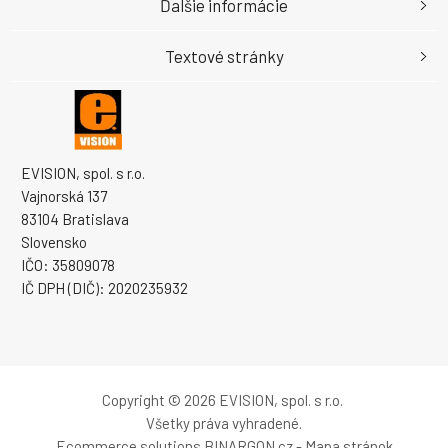
Ďalšie informácie
Textové stránky
EVISION, spol. s r.o.
Vajnorská 137
83104 Bratislava
Slovensko
IČO: 35809078
IČ DPH (DIČ): 2020235932
Copyright © 2026 EVISION, spol. s r.o.
Všetky práva vyhradené.
Ecommerce solutions
BINARGON.cz
-
Mapa stránok