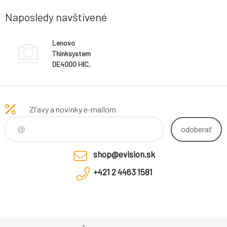
Naposledy navštívené
Lenovo
Thinksystem
DE4000 HIC,
16Gb
FC/10GbE,4-
ports
Zľavy a novinky e-mailom
odoberať
shop@evision.sk
+421 2 4463 1581