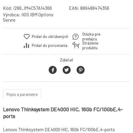
Kód:
i286_IM4C57A14366
EAN:
889488474356
Výrobca:
IIOS IBM Options
Servre
Otázka pre
Pridať do obľúbených
predajcu
Stráženie
Pridať do porovnania
produktu
Zdieľať
Popis a parametre
Lenovo Thinksystem DE4000 HIC, 16Gb FC/10GbE,4-
ports
Lenovo Thinksystem DE4000 HIC, 16Gb FC/10GbE,4-ports