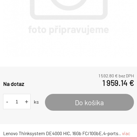
1 592.80
€ bez DPH
1 959.14
€
Na dotaz
-
+
Do košíka
ks
Lenovo Thinksystem DE4000 HIC, 16Gb FC/10GbE,4-ports...
viac