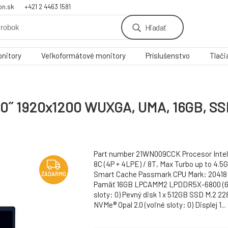
on.sk
+421 2 4463 1581
Hľadať
nitory
Veľkoformátové monitory
Príslušenstvo
Tlači
14.0˝ 1920x1200 WUXGA, UMA, 16GB, S
Part number 21WN009CCK Procesor Intel 
8C (4P + 4LPE) / 8T, Max Turbo up to 4.5
Smart Cache Passmark CPU Mark: 20418 
ZADARMO
Pamäť 16GB LPCAMM2 LPDDR5X-6800 (6
sloty: 0) Pevný disk 1 x 512GB SSD M.2 22
NVMe® Opal 2.0 (voľné sloty: 0) Displej 1...