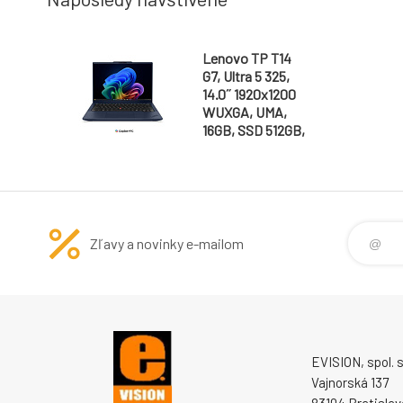
Lenovo TP T14
G7, Ultra 5 325,
14.0˝ 1920x1200
WUXGA, UMA,
16GB, SSD 512GB,
W11Pro, matný,
400N, 3y PS
Zľavy a novinky e-mailom
EVISION, spol. s 
Vajnorská 137