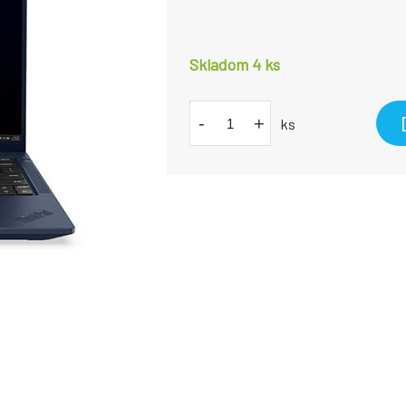
Skladom 4
ks
-
+
ks