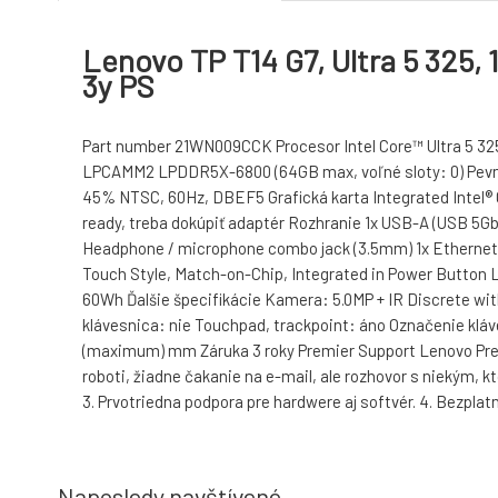
Lenovo TP T14 G7, Ultra 5 325
3y PS
Part number 21WN009CCK Procesor Intel Core™ Ultra 5 325
LPCAMM2 LPDDR5X-6800 (64GB max, voľné sloty: 0) Pevný di
45% NTSC, 60Hz, DBEF5 Grafická karta Integrated Intel®
ready, treba dokúpiť adaptér Rozhranie 1x USB-A (USB 5Gb
Headphone / microphone combo jack (3.5mm) 1x Ethernet 
Touch Style, Match-on-Chip, Integrated in Power Button L
60Wh Ďalšie špecifikácie Kamera: 5.0MP + IR Discrete wi
klávesnica: nie Touchpad, trackpoint: áno Označenie kláves
(maximum) mm Záruka 3 roky Premier Support Lenovo Premie
roboti, žiadne čakanie na e-mail, ale rozhovor s niekým, 
3. Prvotriedna podpora pre hardwere aj softvér. 4. Bezpla
Naposledy navštívené