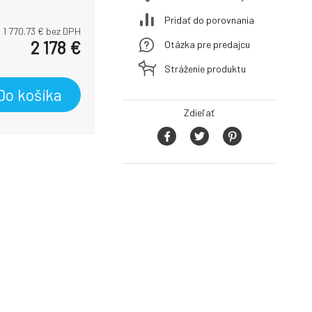
Pridať do porovnania
1 770.73
€ bez DPH
2 178
€
Otázka pre predajcu
Stráženie produktu
Do košíka
Zdieľať