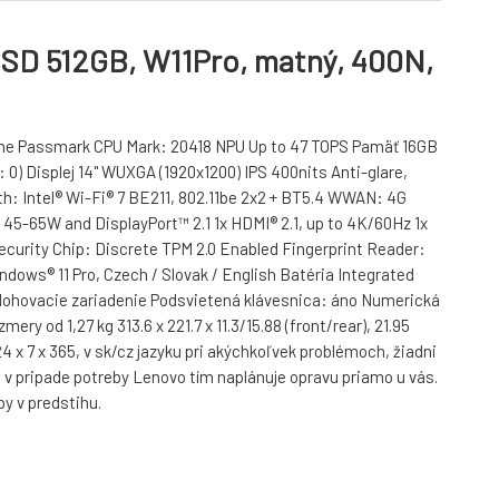
SSD 512GB, W11Pro, matný, 400N,
ache Passmark CPU Mark: 20418 NPU Up to 47 TOPS Pamäť 16GB
0) Displej 14" WUXGA (1920x1200) IPS 400nits Anti-glare,
: Intel® Wi-Fi® 7 BE211, 802.11be 2x2 + BT5.4 WWAN: 4G
45-65W and DisplayPort™ 2.1 1x HDMI® 2.1, up to 4K/60Hz 1x
curity Chip: Discrete TPM 2.0 Enabled Fingerprint Reader:
ows® 11 Pro, Czech / Slovak / English Batéria Integrated
olohovacie zariadenie Podsvietená klávesnica: áno Numerická
 od 1,27 kg 313.6 x 221.7 x 11.3/15.88 (front/rear), 21.95
x 7 x 365, v sk/cz jazyku pri akýchkoľvek problémoch, žiadni
, v pripade potreby Lenovo tím naplánuje opravu priamo u vás.
y v predstihu.