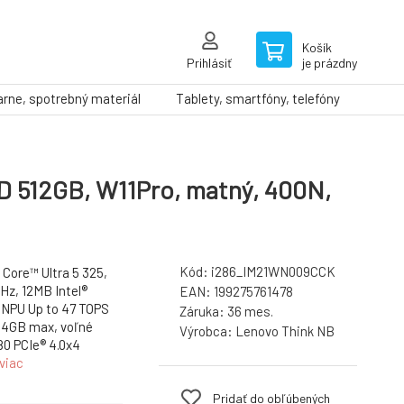
Košík
Prihlásiť
je prázdny
arne, spotrebný materiál
Tablety, smartfóny, telefóny
SD 512GB, W11Pro, matný, 400N,
Kód:
i286_IM21WN009CCK
Core™ Ultra 5 325,
GHz, 12MB Intel®
EAN:
199275761478
NPU Up to 47 TOPS
Záruka:
36 mes.
4GB max, voľné
Výrobca:
Lenovo Think NB
80 PCIe® 4.0x4
viac
Pridať do obľúbených