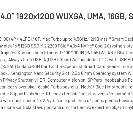
, 14.0˝ 1920x1200 WUXGA, UMA, 16GB, 
, 8C (4P + 4LPE) / 8T, Max Turbo up to 4.5GHz, 12MB Intel® Smart C
sk 1 x 512GB SSD M.2 2280 PCIe® 4.0x4 NVMe® Opal 2.0 (voľné sloty: 
 Graphics Komunikácia Ethernet: 100/1000M (RJ-45) WLAN + Bluetooth
ps), Always On 1x USB-A (USB 5Gbps) 2x Thunderbolt™ 4, with USB PD 
(RJ-45) 1x Nano-SIM Card Slot Bezpečnosť Smart Card Reader: nie Se
ock: Kensington Nano Security Slot, 2.5 x 6 mm Operačný systém Wind
th Privacy Shutter, vHDR, Computer Vision on ISP Pero: neobsahuje P
nice: slovensko - české Farba povrchu: Modrá/ Blue Hmotnosť a rozmery
r Support zahrňuje: 1. Lenovo technici sú pripravení vám pomôcť 24 
kto vám naozaj pomôže. 2. Vyriešenie problému už počas prvého hovoru
tná ročná kontrola stavu počítača umožní Lenovo expertom objaviť chyb