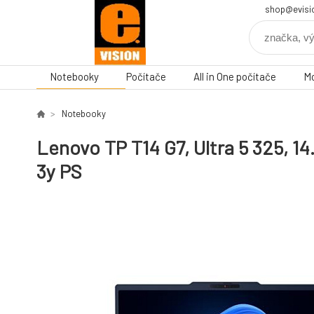
shop@evisi
Notebooky
Počítače
All in One počítače
Mo
Notebooky
Lenovo TP T14 G7, Ultra 5 325, 
3y PS