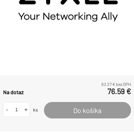
62.27
€ bez DPH
76.59
€
Na dotaz
-
+
Do košíka
ks