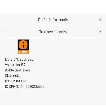
Ďalšie informácie
Textové stránky
EVISION, spol. s r.o.
Vajnorská 137
83104 Bratislava
Slovensko
IČO: 35809078
IČ DPH (DIČ): 2020235932