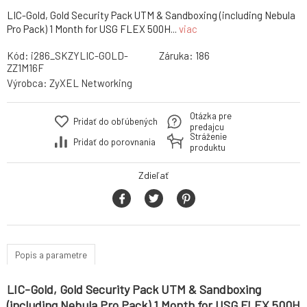
LIC-Gold, Gold Security Pack UTM & Sandboxing (including Nebula
Pro Pack) 1 Month for USG FLEX 500H...
viac
Kód:
i286_SKZYLIC-GOLD-
Záruka:
186
ZZ1M16F
Výrobca:
ZyXEL Networking
Otázka pre
Pridať do obľúbených
predajcu
Stráženie
Pridať do porovnania
produktu
Zdieľať
Popis a parametre
LIC-Gold, Gold Security Pack UTM & Sandboxing
(including Nebula Pro Pack) 1 Month for USG FLEX 500H