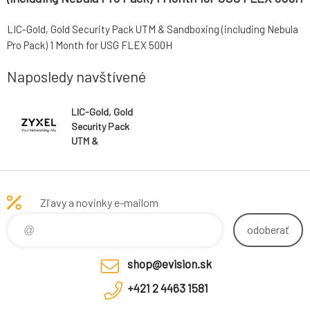
LIC-Gold, Gold Security Pack UTM & Sandboxing (including Nebula
Pro Pack) 1 Month for USG FLEX 500H
Naposledy navštívené
LIC-Gold, Gold
Security Pack
UTM &
Sandboxing
(including
Nebula Pro
Pack) 1 Month
Zľavy a novinky e-mailom
for USG FLEX
500H
odoberať
shop@evision.sk
+421 2 4463 1581