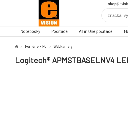
shop@evisi
Notebooky
Počítače
All in One počítače
Mo
Periférie k PC
Webkamery
Logitech® APMSTBASELNV4 LE