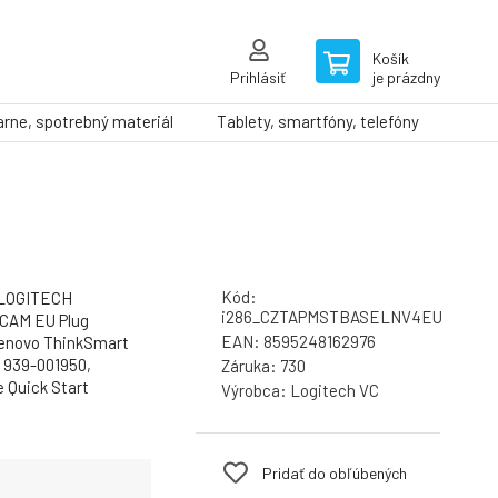
Košík
Prihlásiť
je prázdny
arne, spotrebný materiál
Tablety, smartfóny, telefóny
Kód:
LOGITECH
i286_CZTAPMSTBASELNV4EU
AM EU Plug
EAN:
8595248162976
Lenovo ThinkSmart
 939-001950,
Záruka:
730
Quick Start
Výrobca:
Logitech VC
Pridať do obľúbených