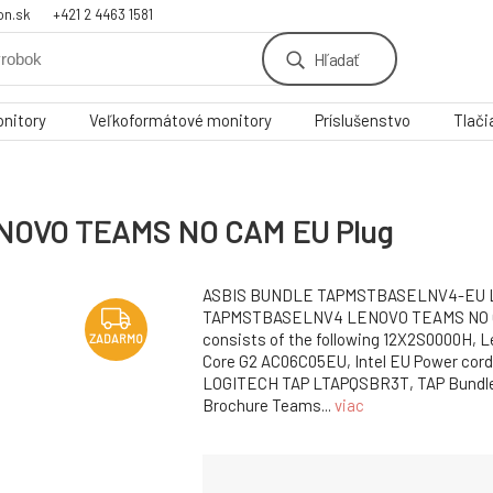
on.sk
+421 2 4463 1581
Hľadať
nitory
Veľkoformátové monitory
Príslušenstvo
Tlači
NOVO TEAMS NO CAM EU Plug
ASBIS BUNDLE TAPMSTBASELNV4-EU 
TAPMSTBASELNV4 LENOVO TEAMS NO C
consists of the following 12X2S0000H, 
ZADARMO
Core G2 AC06C05EU, Intel EU Power cord
LOGITECH TAP LTAPQSBR3T, TAP Bundle 
Brochure Teams...
viac