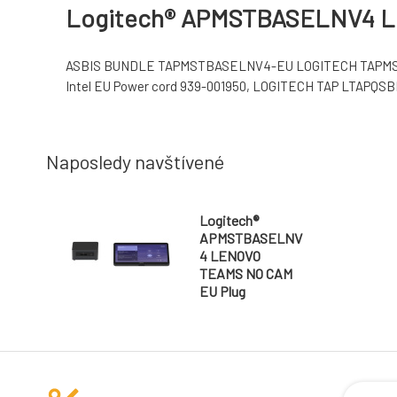
Logitech® APMSTBASELNV4 L
ASBIS BUNDLE TAPMSTBASELNV4-EU LOGITECH TAPMSTBAS
Intel EU Power cord 939-001950, LOGITECH TAP LTAPQSB
Naposledy navštívené
Logitech®
APMSTBASELNV
4 LENOVO
TEAMS NO CAM
EU Plug