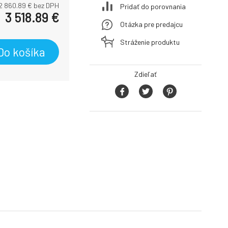
2 860.89
€ bez DPH
Pridať do porovnania
3 518.89
€
Otázka pre predajcu
Stráženie produktu
Do košíka
Zdieľať