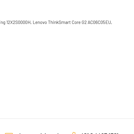
g 12X2S0000H, Lenovo ThinkSmart Core G2 AC06C05EU,