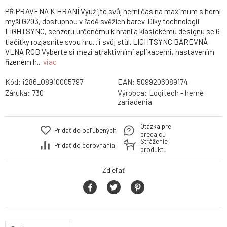
PŘIPRAVENA K HRANÍ Využijte svůj herní čas na maximum s herní
myší G203, dostupnou v řadě svěžích barev. Díky technologii
LIGHTSYNC, senzoru určenému k hraní a klasickému designu se 6
tlačítky rozjasníte svou hru... i svůj stůl. LIGHTSYNC BAREVNÁ
VLNA RGB Vyberte si mezi atraktivními aplikacemi, nastavením
řízeném h...
viac
Kód:
i286_O8910005797
EAN:
5099206089174
Záruka:
730
Výrobca:
Logitech - herné
zariadenia
Otázka pre
Pridať do obľúbených
predajcu
Stráženie
Pridať do porovnania
produktu
Zdieľať