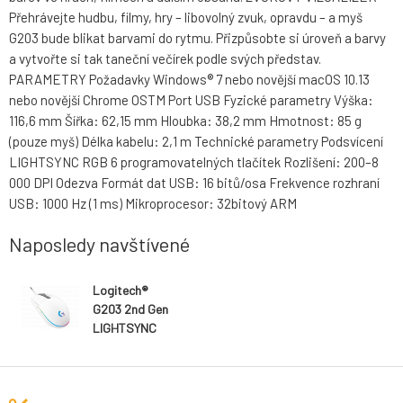
Přehrávejte hudbu, filmy, hry – libovolný zvuk, opravdu – a myš
G203 bude blikat barvami do rytmu. Přizpůsobte si úroveň a barvy
a vytvořte si tak taneční večírek podle svých představ.
PARAMETRY Požadavky Windows® 7 nebo novější macOS 10.13
nebo novější Chrome OSTM Port USB Fyzické parametry Výška:
116,6 mm Šířka: 62,15 mm Hloubka: 38,2 mm Hmotnost: 85 g
(pouze myš) Délka kabelu: 2,1 m Technické parametry Podsvícení
LIGHTSYNC RGB 6 programovatelných tlačítek Rozlišení: 200–8
000 DPI Odezva Formát dat USB: 16 bitů/osa Frekvence rozhraní
USB: 1000 Hz (1 ms) Mikroprocesor: 32bitový ARM
Naposledy navštívené
Logitech®
G203 2nd Gen
LIGHTSYNC
Gaming Mouse -
WHITE - USB -
N/A - EMEA