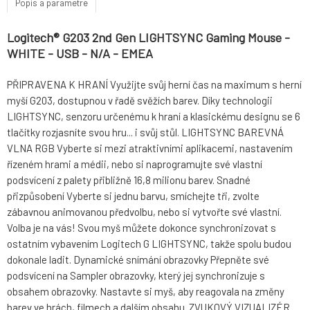
Popis a parametre
Logitech® G203 2nd Gen LIGHTSYNC Gaming Mouse -
WHITE - USB - N/A - EMEA
PŘIPRAVENA K HRANÍ Využijte svůj herní čas na maximum s herní
myší G203, dostupnou v řadě svěžích barev. Díky technologii
LIGHTSYNC, senzoru určenému k hraní a klasickému designu se 6
tlačítky rozjasníte svou hru... i svůj stůl. LIGHTSYNC BAREVNÁ
VLNA RGB Vyberte si mezi atraktivními aplikacemi, nastavením
řízeném hrami a médii, nebo si naprogramujte své vlastní
podsvícení z palety přibližně 16,8 milionu barev. Snadné
přizpůsobení Vyberte si jednu barvu, smíchejte tři, zvolte
zábavnou animovanou předvolbu, nebo si vytvořte své vlastní.
Volba je na vás! Svou myš můžete dokonce synchronizovat s
ostatním vybavením Logitech G LIGHTSYNC, takže spolu budou
dokonale ladit. Dynamické snímání obrazovky Přepněte své
podsvícení na Sampler obrazovky, který jej synchronizuje s
obsahem obrazovky. Nastavte si myš, aby reagovala na změny
barev ve hrách, filmech a dalším obsahu. ZVUKOVÝ VIZUALIZÉR