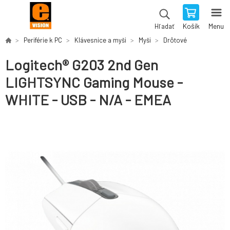
Košík
Menu
Hľadať
Periférie k PC
Klávesnice a myši
Myši
Drôtové
Logitech® G203 2nd Gen
LIGHTSYNC Gaming Mouse -
WHITE - USB - N/A - EMEA