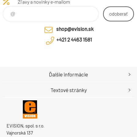
Zľavy a novinky e-mailom
odoberať
shop@evision.sk
+421 2 4463 1581
Ďalšie informácie
Textové stránky
EVISION, spol. s r.o.
Vajnorská 137