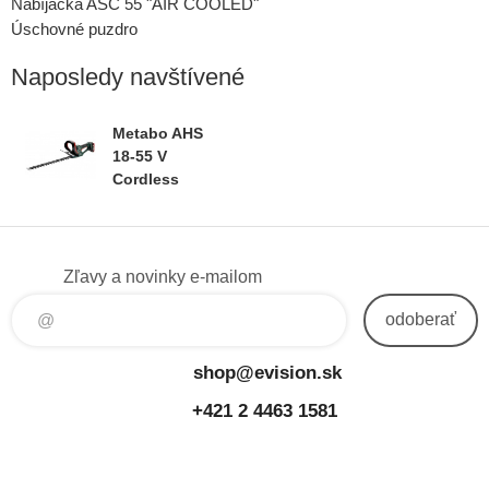
Nabíjačka ASC 55 "AIR COOLED"
Úschovné puzdro
Naposledy navštívené
Metabo AHS
18-55 V
Cordless
Hedge
Trimmer
Zľavy a novinky e-mailom
odoberať
shop@evision.sk
+421 2 4463 1581