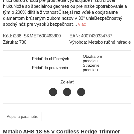
hlučnosťou chodu pre prostredia vyžadujúce nízku úroveň
hlukuNože so špeciálnou geometriou pre nízke opotrebovanie a
tým o 200% dlhšia životnosťČistejší rez vďaka obojstranne
diamantom brúseným zubom nožov v 30° uhleBezpečnostný
spodný nôž pre vysokú bezpečnosť...
viac
Kód:
i286_SKMET600463800
EAN:
4007430334787
Záruka:
730
Výrobca:
Metabo ručné náradie
Otázka pre
Pridať do obľúbených
predajcu
Stráženie
Pridať do porovnania
produktu
Zdieľať
Popis a parametre
Metabo AHS 18-55 V Cordless Hedge Trimmer