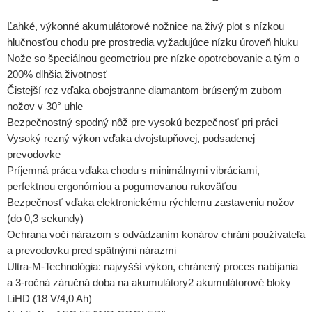
Ľahké, výkonné akumulátorové nožnice na živý plot s nízkou
hlučnosťou chodu pre prostredia vyžadujúce nízku úroveň hluku
Nože so špeciálnou geometriou pre nízke opotrebovanie a tým o
200% dlhšia životnosť
Čistejší rez vďaka obojstranne diamantom brúseným zubom
nožov v 30° uhle
Bezpečnostný spodný nôž pre vysokú bezpečnosť pri práci
Vysoký rezný výkon vďaka dvojstupňovej, podsadenej
prevodovke
Príjemná práca vďaka chodu s minimálnymi vibráciami,
perfektnou ergonómiou a pogumovanou rukoväťou
Bezpečnosť vďaka elektronickému rýchlemu zastaveniu nožov
(do 0,3 sekundy)
Ochrana voči nárazom s odvádzaním konárov chráni používateľa
a prevodovku pred spätnými nárazmi
Ultra-M-Technológia: najvyšší výkon, chránený proces nabíjania
a 3-ročná záručná doba na akumulátory2 akumulátorové bloky
LiHD (18 V/4,0 Ah)