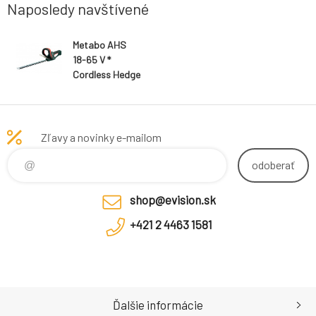
Naposledy navštívené
Metabo AHS
18-65 V *
Cordless Hedge
TrimmerL TV00
Zľavy a novinky e-mailom
odoberať
shop@evision.sk
+421 2 4463 1581
Ďalšie informácie