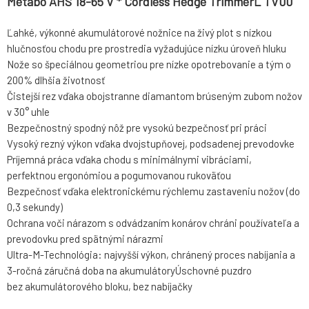
Metabo AHS 18-65 V * Cordless Hedge TrimmerL TV00
Ľahké, výkonné akumulátorové nožnice na živý plot s nízkou
hlučnosťou chodu pre prostredia vyžadujúce nízku úroveň hluku
Nože so špeciálnou geometriou pre nízke opotrebovanie a tým o
200% dlhšia životnosť
Čistejší rez vďaka obojstranne diamantom brúseným zubom nožov
v 30° uhle
Bezpečnostný spodný nôž pre vysokú bezpečnosť pri práci
Vysoký rezný výkon vďaka dvojstupňovej, podsadenej prevodovke
Príjemná práca vďaka chodu s minimálnymi vibráciami,
perfektnou ergonómiou a pogumovanou rukoväťou
Bezpečnosť vďaka elektronickému rýchlemu zastaveniu nožov (do
0,3 sekundy)
Ochrana voči nárazom s odvádzaním konárov chráni používateľa a
prevodovku pred spätnými nárazmi
Ultra-M-Technológia: najvyšší výkon, chránený proces nabíjania a
3-ročná záručná doba na akumulátoryÚschovné puzdro
bez akumulátorového bloku, bez nabíjačky