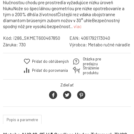
hlučnosťou chodu pre prostredia vyžadujúce nízku úroveň
hlukuNože so špeciálnou geometriou pre nízke opotrebovanie a
tým o 200% dlhšia životnosťČistejší rez vďaka obojstranne
diamantom brúseným zubom nožov v 30° uhleBezpečnostný
spodný nôž pre vysokú bezpečnosť...
viac
Kód:
i286_SKMET600467850
EAN:
4061792173040
Záruka:
730
Výrobca:
Metabo ručné náradie
Otázka pre
Pridať do obľúbených
predajcu
Stráženie
Pridať do porovnania
produktu
Zdieľať
Popis a parametre