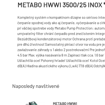
METABO HWWI 3500/25 INOX *
Kompletný systém v kompaktnom dizajne so sériovo integ
čerpanie spodnej vody ako aj čerpanie, vyčerpávanie a cirk
pri väčšej spotrebe vody Metabo Pump Protection: automa
umývateľný filter chráni čerpadlo pred znečistením Integ
Bezúdržbový kondenzátorový motor Ochrana proti preťaženi
pre dlhú životnosť Samostatný plniaci otvor na vodu pre j
zavlažovanie záhrady s 1 alebo 2 postrekovačmi Pre jedno
4.5 bar Max. výška nasávania 8 m Zapínací tlak cca. 1.6 bar 
Ušľachtilá oceľ Pohonný hriadeľ Ušľachtilá oceľ Kotol Oc
dB(A) Hladina akustického výkonu (LwA) 77.8 dB(A) Odchýlk
Naposledy navštívené
METABO HWWI