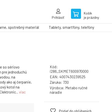
Košík
Prihlásiť
je prázdny
arne, spotrebný materiál
Tablety, smartfóny, telefóny
Kód:
 so sériovo
i286_SKMET600970000
m pre jednoduchú
EAN:
4007430239525
 vodou, na
ody ako aj čerpanie,
Záruka:
730
kový kotol na
Výrobca:
Metabo ručné
Elektronic...
viac
náradie
Pridať do obľúbených