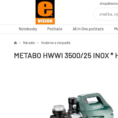
shop@evisi
Notebooky
Počítače
All in One počítače
Mo
Náradie
Vodárne a čerpadlá
METABO HWWI 3500/25 INOX * H