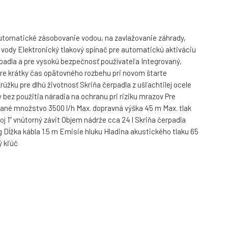
utomatické zásobovanie vodou, na zavlažovanie záhrady,
u vody Elektronický tlakový spínač pre automatickú aktiváciu
adla a pre vysokú bezpečnosť používateľa Integrovaný,
pre krátky čas opätovného rozbehu pri novom štarte
žku pre dlhú životnosť Skriňa čerpadla z ušľachtilej ocele
bez použitia náradia na ochranu pri riziku mrazov Pre
vané množstvo 3500 l/h Max. dopravná výška 45 m Max. tlak
poj 1“ vnútorný závit Objem nádrže cca 24 l Skriňa čerpadla
 Dĺžka kábla 1.5 m Emisie hluku Hladina akustického tlaku 65
ý kľúč