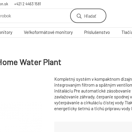
on.sk
+421 2 4463 1581
Hľadať
nitory
Veľkoformátové monitory
Príslušenstvo
Tlači
ome Water Plant
Kompletný systém v kompaktnom dizajne
integrovaným filtrom a spätným ventilo
inštaláciu Pre automatické zásobovanie
zavlažovanie záhrady, čerpanie spodnej v
vyčerpávanie a cirkuláciu čistej vody Tla
energeticky šetrnú a tichú prípravu vody 