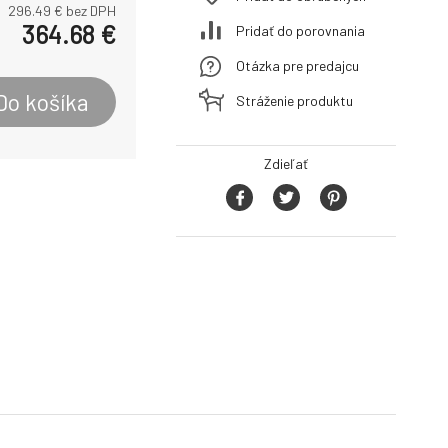
296.49
€ bez DPH
364.68
€
Pridať do porovnania
Otázka pre predajcu
Do košíka
Stráženie produktu
Zdieľať