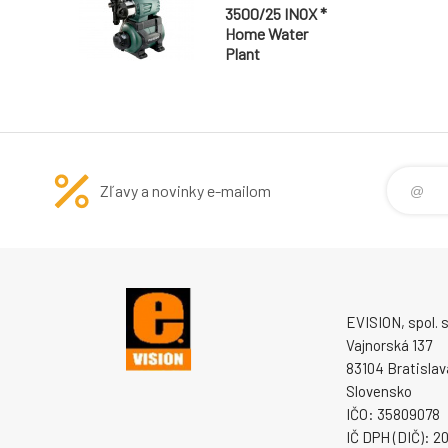
3500/25 INOX *
Home Water
Plant
Zľavy a novinky e-mailom
EVISION, spol. s 
Vajnorská 137
83104 Bratislav
Slovensko
IČO: 35809078
IČ DPH (DIČ): 