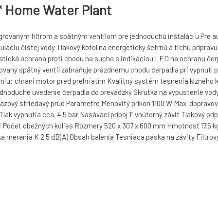
 Home Water Plant
rovaným filtrom a spätným ventilom pre jednoduchú inštaláciu Pre a
uláciu čistej vody Tlakový kotol na energeticky šetrnú a tichú príprav
tická ochrana proti chodu na sucho s indikáciou LED na ochranu čerp
rovaný spätný ventil zabraňuje prázdnemu chodu čerpadla pri vypnutí 
u: chráni motor pred prehriatím Kvalitný systém tesnenia klzného krú
ednoduché uvedenie čerpadla do prevádzky Skrutka na vypustenie vody 
fázový striedavý prúd Parametre Menovitý príkon 1100 W Max. dopravo
Tlak vypnutia cca. 4.5 bar Nasávací prípoj 1“ vnútorný závit Tlakový prí
eľ Počet obežných kolies Rozmery 520 x 307 x 600 mm Hmotnosť 17.5 kg
a merania K 2.5 dB(A) Obsah balenia Tesniaca páska na závity Filtrov