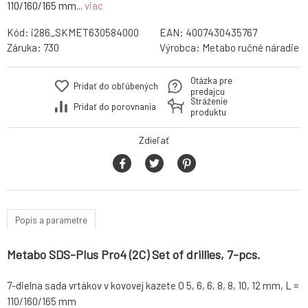
110/160/165 mm...
viac
Kód:
i286_SKMET630584000
EAN:
4007430435767
Záruka:
730
Výrobca:
Metabo ručné náradie
Otázka pre
Pridať do obľúbených
predajcu
Stráženie
Pridať do porovnania
produktu
Zdieľať
Popis a parametre
Metabo SDS-Plus Pro4 (2C) Set of drillies, 7-pcs.
7-dielna sada vrtákov v kovovej kazete O 5, 6, 6, 8, 8, 10, 12 mm, L =
110/160/165 mm