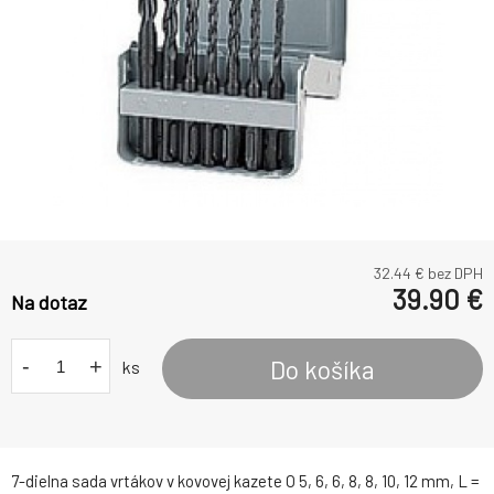
32.44
€ bez DPH
39.90
€
Na dotaz
-
+
Do košíka
ks
7-dielna sada vrtákov v kovovej kazete O 5, 6, 6, 8, 8, 10, 12 mm, L =