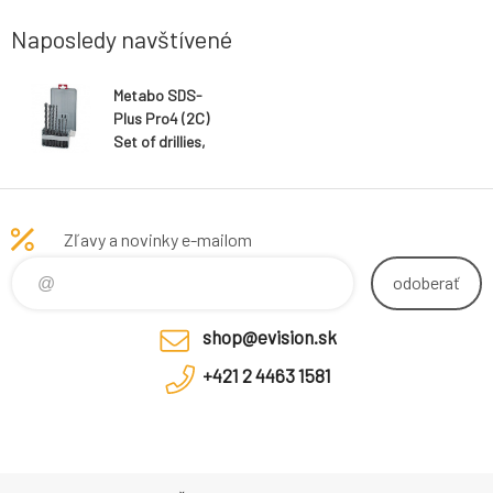
Naposledy navštívené
Metabo SDS-
Plus Pro4 (2C)
Set of drillies,
7-pcs.
Zľavy a novinky e-mailom
odoberať
shop@evision.sk
+421 2 4463 1581