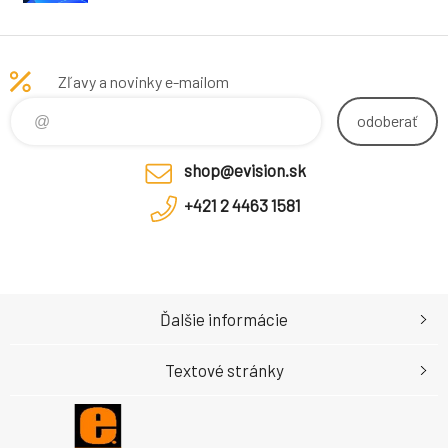
Zľavy a novinky e-mailom
odoberať
shop@evision.sk
+421 2 4463 1581
Ďalšie informácie
Textové stránky