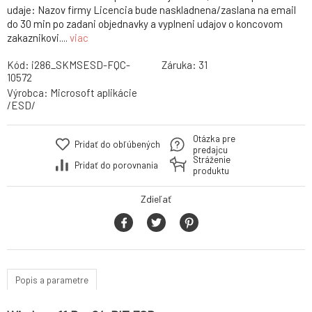
udaje: Nazov firmy Licencia bude naskladnena/zaslana na email
do 30 min po zadani objednavky a vyplneni udajov o koncovom
zakaznikovi....
viac
Kód:
i286_SKMSESD-FQC-
Záruka:
31
10572
Výrobca:
Microsoft aplikácie
/ESD/
Otázka pre
Pridať do obľúbených
predajcu
Stráženie
Pridať do porovnania
produktu
Zdieľať
Popis a parametre