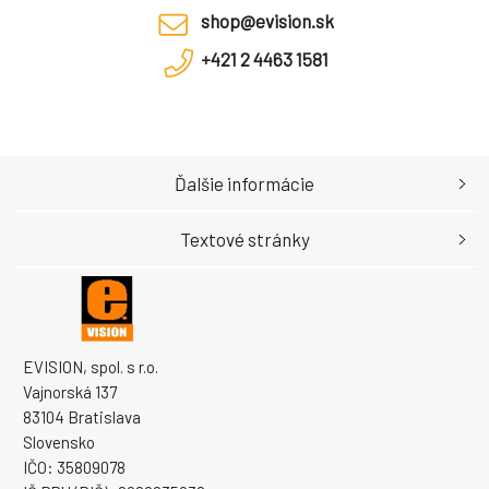
shop@evision.sk
+421 2 4463 1581
Ďalšie informácie
Textové stránky
EVISION, spol. s r.o.
Vajnorská 137
83104 Bratislava
Slovensko
IČO: 35809078