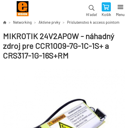
Košík
Menu
Hľadať
Networking
Aktívne prvky
Príslušenstvo k access pointom
MIKROTIK 24V2APOW - náhadný
zdroj pre CCR1009-7G-1C-1S+ a
CRS317-1G-16S+RM