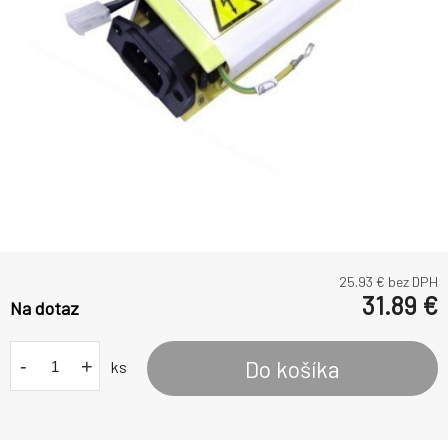
25.93
€ bez DPH
31.89
€
Na dotaz
-
+
Do košíka
ks