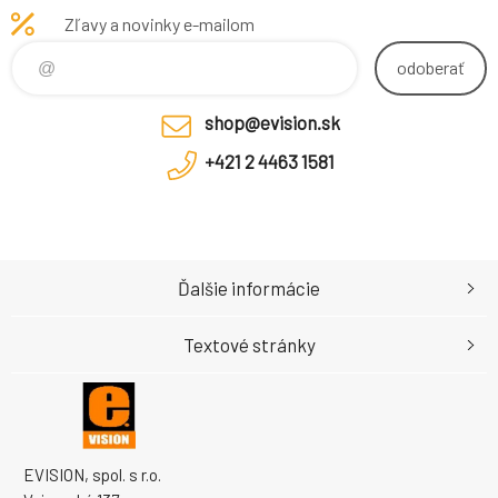
r2
Zľavy a novinky e-mailom
odoberať
shop@evision.sk
+421 2 4463 1581
Ďalšie informácie
Textové stránky
EVISION, spol. s r.o.