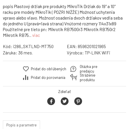
popis Plastový držiak pre produkty MikroTik Držiak do 19" a 10"
racku pre modely MikroTik ( POZRI NIŽŽE) Možnosť uchytenia
vpravo alebo vľavo. Možnosť osadenia dvoch držiakov vedľa seba
do jedného U (pravá+ľavá strana) Vnútorné rozmery 114x31x89
Použiteľné pre tieto pn: Mikrotik RB750Gr3 Mikrotik RB750r2
Mikrotik RB75...
viac
Kód:
i286_SKTLND-MT750
EAN:
8596201021965
Záruka:
36 mes.
Výrobca:
TP-LINK WiFi
Otázka pre
Pridať do obľúbených
predajcu
Stráženie
Pridať do porovnania
produktu
Zdieľať
Popis a parametre