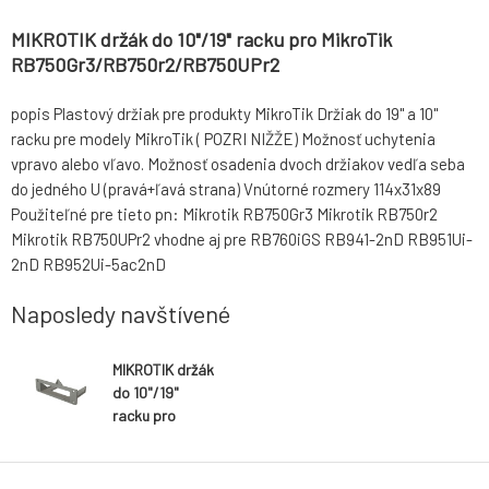
MIKROTIK držák do 10"/19" racku pro MikroTik
RB750Gr3/RB750r2/RB750UPr2
popis Plastový držiak pre produkty MikroTik Držiak do 19" a 10"
racku pre modely MikroTik ( POZRI NIŽŽE) Možnosť uchytenia
vpravo alebo vľavo. Možnosť osadenia dvoch držiakov vedľa seba
do jedného U (pravá+ľavá strana) Vnútorné rozmery 114x31x89
Použiteľné pre tieto pn: Mikrotik RB750Gr3 Mikrotik RB750r2
Mikrotik RB750UPr2 vhodne aj pre RB760iGS RB941-2nD RB951Ui-
2nD RB952Ui-5ac2nD
Naposledy navštívené
MIKROTIK držák
do 10"/19"
racku pro
MikroTik
RB750Gr3/RB7
50r2/RB750UP