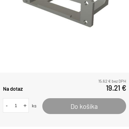
15.62
€ bez DPH
19.21
€
Na dotaz
-
+
Do košíka
ks