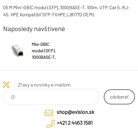
OEM Mini-GBIC modul (SFP), 1000BASE-T, 100m, UTP, Cat.5, RJ-
45, HPE kompatibil SFP-TXHPE (J8177D OEM)
Naposledy navštívené
Mini-GBIC
modul (SFP),
1000BASE-T,
100m, UTP,
Cat.5, RJ-45,
HPE kompatibil
Zľavy a novinky e-mailom
odoberať
shop@evision.sk
+421 2 4463 1581