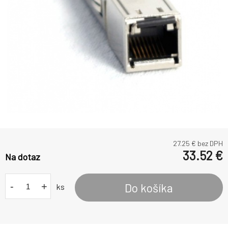
27.25
€ bez DPH
33.52
€
Na dotaz
-
+
Do košíka
ks