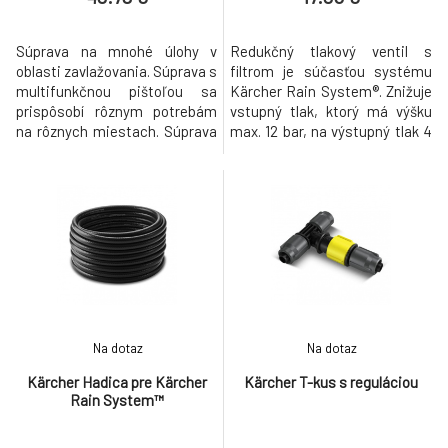
Súprava na mnohé úlohy v
Redukčný tlakový ventil s
oblasti zavlažovania. Súprava s
filtrom je súčasťou systému
multifunkčnou pištoľou sa
Kärcher Rain System®. Znižuje
prispôsobí rôznym potrebám
vstupný tlak, ktorý má výšku
na rôznych miestach. Súprava
max. 12 bar, na výstupný tlak 4
s multifunkčnou pištoľou Plus
bar a umiestňuje sa medzi
(č. 2.645-269.0) zavlažuje bez
prívodnú hadicu a Kärcher Rain
kvapkania a má 4 tvary
System®. Časticový filter
rozstrekovaného prúdu:
chráni systém pred
sprcha, bodový a plochý prúd
čiastočkami špiny. Filtračná
ako aj jemná rozprašovaná
vložka sa dá bez problémov
hmla. Takto zvládne
vybrať a vyčistiť. Na vstupnej
multifunkčná striek
strane
Na dotaz
Na dotaz
Kärcher Hadica pre Kärcher
Kärcher T-kus s reguláciou
Rain System™