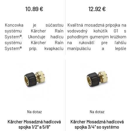
10.89 €
12.92 €
Koncovka je súčasťou
Kvalitná mosadzná prípojka na
systému Kärcher Rain
vodovodný kohútik G1 s
System®. Ukončuje hadicu
pohodlným gumeným krúžkom
systému Kärcher Rain
na rukoväti pre ľahšiu
System® príp. kvapkaciu
manipuláciu a lepšie
hadicu a tým umožňuje
zafixovanie. Nový rad
individuálne a flexibilné
mosadzných výrobkov Kärcher
prispôsobenie systému
na poloprofesionálne
príslušnej situácii v záhrade.
používanie v záhrade sa
Položené alebo skrátené
vyznačuje kvalitou, ktorá vydrží
hadice je možné na
každý tlak. Kvalitné
ľubovoľnom mieste ukončiť.
spracovanie a robustný
Hadica sa montuje veľmi
materiál zaručujú obzvlášť dlhú
jednoducho bez použitia
životnosť - a
náradia.
Na dotaz
Na dotaz
Kärcher Mosadzná hadicová
Kärcher Mosadzná hadicová
spojka 1/2" a 5/8"
spojka 3/4" so systémo