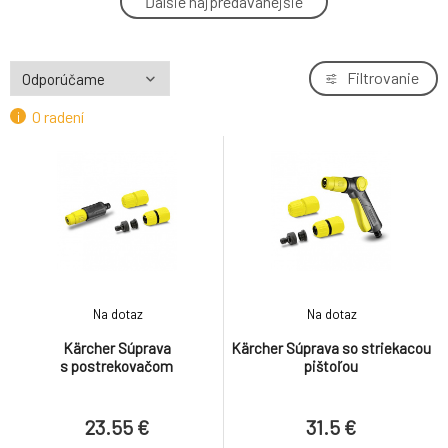
Ďalšie najpredávanejšie
4.
79.06 €
Kärcher Kvapkacia hadica
Filtrovanie
5.
51.24 €
O radení
Kärcher Prípojka k nasávacej hadici 1"
6.
28.04 €
Kärcher Hadica Primoflex Plus 1/2" -20m
7.
50.02 €
Kärcher Mosadzná 3-cestná spojka
8.
Na dotaz
Na dotaz
16.15 €
Kärcher Súprava
Kärcher Súprava so striekacou
s postrekovačom
pištoľou
Kärcher Tyčový polievací nadstavec
9.
35.37 €
23.55 €
31.5 €