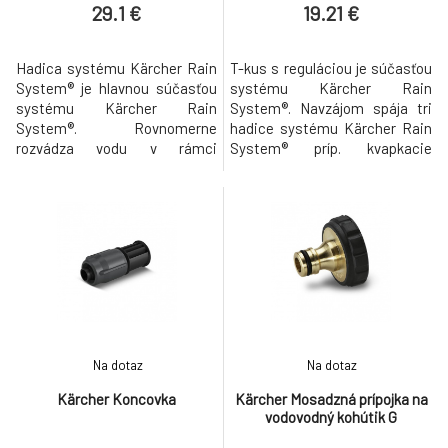
29.1 €
19.21 €
Hadica systému Kärcher Rain
T-kus s reguláciou je súčasťou
System® je hlavnou súčasťou
systému Kärcher Rain
systému Kärcher Rain
System®. Navzájom spája tri
System®. Rovnomerne
hadice systému Kärcher Rain
rozvádza vodu v rámci
System® príp. kvapkacie
systému. Na hadicu sa dajú
hadice a umožňuje pokládku
optimálne upevniť kvapkacie,
dvoch nezávislých hadicových
tesniace a rozstrekovacie
vedení. Systém sa tak dá
manžety. Hadicu je možné
perfektne prispôsobiť
podľa potreby skrátiť a
individuálnym požiadavkám.
pomocou I-kusov predĺžiť alebo
Na bočnom vývode je možné
pomocou T-kusov rozvetviť. Na
regulovať prietok a tým aj tlak a
koniec hadice sa dá napr. pri
optimálne sa hodí
Na dotaz
Na dotaz
Kärcher Koncovka
Kärcher Mosadzná prípojka na
vodovodný kohútik G