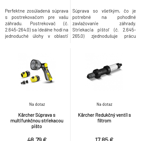
Perfektne zosúladená súprava
Súprava so všetkým, čo je
s postrekovačom pre vašu
potrebné na pohodlné
záhradu. Postrekovač (č.
zavlažovanie záhrady.
2.645-264.0) sa ideálne hodí na
Striekacia pištoľ (č. 2.645-
jednoduché úlohy v oblasti
265.0) zjednodušuje prácu
zavlažovania. Pomocou
vďaka aretovateľnej rukoväti,
plynulého prestavovania tvarov
čím sa udržiava permanentný
prúdu je možné podľa potreby
prietok vody. Ďalej je možné
počas polievania striedať
nastaviť 2 tvary
kužeľový a bodový tvar
rozstrekovaného prúdu:
rozstrekovaného prúdu vody.
bodový a kužeľový prúd. Na
Dajú sa tak polievať kvety a
jednej strane môžete
rastliny, ale
zavlažovať kvetinové a
rastlinné záhony, a
Na dotaz
Na dotaz
Kärcher Súprava s
Kärcher Redukčný ventil s
multifunkčnou striekacou
filtrom
pišto
48.79 €
17.85 €