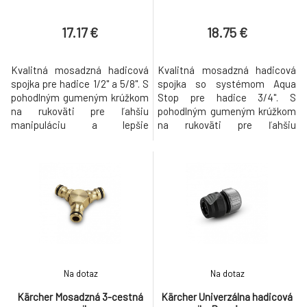
17.17 €
18.75 €
Kvalitná mosadzná hadicová
Kvalitná mosadzná hadicová
spojka pre hadice 1/2" a 5/8". S
spojka so systémom Aqua
pohodlným gumeným krúžkom
Stop pre hadice 3/4". S
na rukoväti pre ľahšiu
pohodlným gumeným krúžkom
manipuláciu a lepšie
na rukoväti pre ľahšiu
zafixovanie. Nový rad
manipuláciu a lepšie
mosadzných výrobkov Kärcher
zafixovanie. Odpájanie je vďaka
na poloprofesionálne
systému Aqua Stop možné bez
používanie v záhrade sa
rozstriekanej vody. Nový rad
vyznačuje kvalitou, ktorá vydrží
mosadzných výrobkov Kärcher
každý tlak. Kvalitné
na poloprofesionálne
spracovanie a robustný
používanie v záhrade sa
materiál zaručujú obzvlášť dlhú
vyznačuje kvalitou, ktorá vydrží
životn
Na dotaz
Na dotaz
Kärcher Mosadzná 3-cestná
Kärcher Univerzálna hadicová