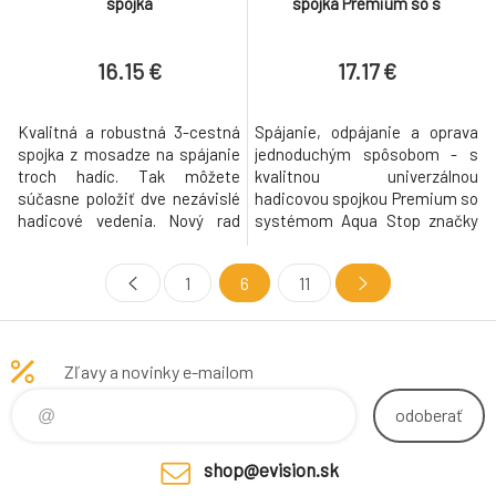
spojka
spojka Premium so s
16.15 €
17.17 €
Kvalitná a robustná 3-cestná
Spájanie, odpájanie a oprava
spojka z mosadze na spájanie
jednoduchým spôsobom - s
troch hadíc. Tak môžete
kvalitnou univerzálnou
súčasne položiť dve nezávislé
hadicovou spojkou Premium so
hadicové vedenia. Nový rad
systémom Aqua Stop značky
mosadzných výrobkov Kärcher
Kärcher. Z nehrdzavejúceho
na poloprofesionálne
hliníka a s úchytmi z mäkkého
1
6
11
používanie v záhrade sa
plastu pre obzvlášť pohodlnú
vyznačuje kvalitou, ktorá vydrží
manipuláciu. Flexibilný
každý tlak. Kvalitné
zásuvný systém významne
spracovanie a robustný
zjednodušuje zavlažovanie
Zľavy a novinky e-mailom
materiál zaručujú obzvlášť dlhú
malých a veľkých záhrad a
životnosť - aj pri
plôch. Pretože fungujú
odoberať
shop@evision.sk