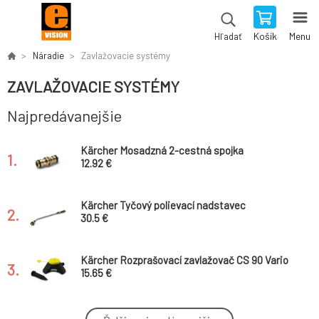
Košík
Menu
Hľadať
Náradie
Zavlažovacie systémy
ZAVLAŽOVACIE SYSTÉMY
Najpredávanejšie
Kärcher Mosadzná 2-cestná spojka
1.
12.92 €
Kärcher Tyčový polievací nadstavec
2.
30.5 €
Kärcher Rozprašovací zavlažovač CS 90 Vario
3.
15.65 €
Kärcher Hadica PrimoFlex® (1/2" - 50 m)