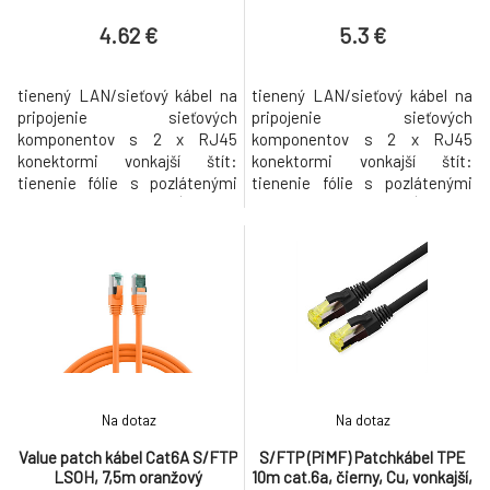
4.62 €
5.3 €
tienený LAN/sieťový kábel na
tienený LAN/sieťový kábel na
pripojenie sieťových
pripojenie sieťových
komponentov s 2 x RJ45
komponentov s 2 x RJ45
konektormi vonkajší štít:
konektormi vonkajší štít:
tienenie fólie s pozlátenými
tienenie fólie s pozlátenými
PIN s indikáciou dĺžky na
PIN s indikáciou dĺžky na
štíhlom odľahčení ťahu
štíhlom odľahčení ťahu
Ochrana západky: Konštrukcia
Ochrana západky: Konštrukcia
konektora RJ45 „bez
konektora RJ45 „bez
zachytenia“ na ochranu
zachytenia“ na ochranu
západky RJ45 pred zlomením
západky RJ45 pred zlomením
alebo zaseknutím párová
alebo zaseknutím párová
sekvencia príp. podľa EIA/TIA
sekvencia príp. podľa EIA/TIA
568B vhodn
568B vhodn
Na dotaz
Na dotaz
Value patch kábel Cat6A S/FTP
S/FTP (PiMF) Patchkábel TPE
LSOH, 7,5m oranžový
10m cat.6a, čierny, Cu, vonkajší,