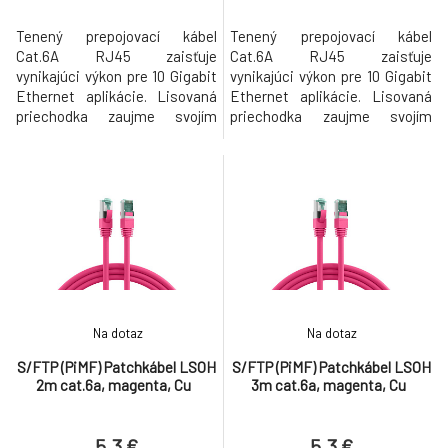
Tenený prepojovací kábel
Tenený prepojovací kábel
Cat.6A RJ45 zaisťuje
Cat.6A RJ45 zaisťuje
vynikajúci výkon pre 10 Gigabit
vynikajúci výkon pre 10 Gigabit
Ethernet aplikácie. Lisovaná
Ethernet aplikácie. Lisovaná
priechodka zaujme svojím
priechodka zaujme svojím
štíhlym dizajnom a zjednoduší
štíhlym dizajnom a zjednoduší
tak zasúvanie proces v
tak zasúvanie proces v
stiesnených podmienkach.
stiesnených podmienkach.
Prierez 4 x 2 x AWG27/7 Potlač
Prierez 4 x 2 x AWG27/7 Potlač
dĺžky na topánke K dispozícii v
dĺžky na topánke K dispozícii v
8 farbách VLASTNOSTI
8 farbách VLASTNOSTI
PRODUKTU Kategória 6A: (TIA)
PRODUKTU Kategória 6A: (TIA)
Typ pripojenia
Typ pripojenia
Na dotaz
Na dotaz
S/FTP (PiMF) Patchkábel LSOH
S/FTP (PiMF) Patchkábel LSOH
2m cat.6a, magenta, Cu
3m cat.6a, magenta, Cu
5.3 €
5.3 €