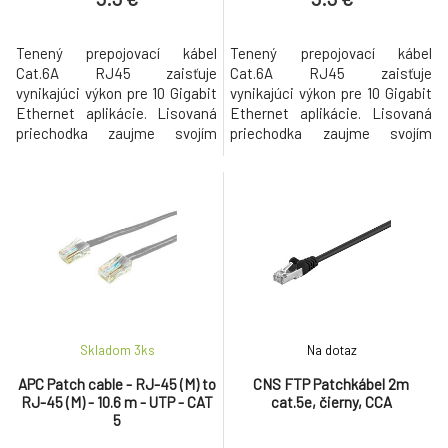
Tenený prepojovací kábel
Tenený prepojovací kábel
Cat.6A RJ45 zaisťuje
Cat.6A RJ45 zaisťuje
vynikajúci výkon pre 10 Gigabit
vynikajúci výkon pre 10 Gigabit
Ethernet aplikácie. Lisovaná
Ethernet aplikácie. Lisovaná
priechodka zaujme svojím
priechodka zaujme svojím
štíhlym dizajnom a zjednoduší
štíhlym dizajnom a zjednoduší
tak zasúvanie proces v
tak zasúvanie proces v
stiesnených podmienkach.
stiesnených podmienkach.
Prierez 4 x 2 x AWG27/7 Potlač
Prierez 4 x 2 x AWG27/7 Potlač
dĺžky na topánke K dispozícii v
dĺžky na topánke K dispozícii v
8 farbách VLASTNOSTI
8 farbách VLASTNOSTI
PRODUKTU Kategória 6A: (TIA)
PRODUKTU Kategória 6A: (TIA)
Typ pripojenia
Typ pripojenia
Skladom 3
ks
Na dotaz
APC Patch cable - RJ-45 (M) to
CNS FTP Patchkábel 2m
RJ-45 (M) - 10.6 m - UTP - CAT
cat.5e, čierny, CCA
5