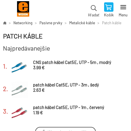
Košík
Menu
Hľadať
Networking
Pasívne prvky
Metalické káble
Patch káble
PATCH KÁBLE
Najpredávanejšie
CNS patch kábel Cat5E, UTP - 5m , modrý
1.
3.99 €
patch kábel Cat5E, UTP - 3m , šedý
2.
2.63 €
patch kábel Cat5E, UTP - 1m , červený
3.
1.19 €
patch kábel Cat6A, SFTP, LS0H - 2m,