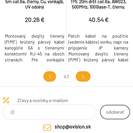
5m cat.6a, čierny, Cu, vonkajší,
TPE 20m drôt cat.6a, AWG23,
UV odolný
500MHz, 10GBase-T, čierny,
meď, UV odolný
20.26 €
40.54 €
Montovaný dvojitý tienený
Patch kábel na použitie
(PiMF) krútený párový kábel
(vedenie káblov) vonku, napr. na
kategórie 6A s tienenými
pripojenie IP kamery
konektormi RJ-45 na oboch
Montovaný dvojito tienený
stranách. Pre vonkajšie
(PiMF) krútený párový kábel
použitie (vedenie káblov), napr.
Pevný drôt v kategórii 6A s
na pripojenie IP kamery. Patch
obojstranne tienenými
1
47
kábel pre sieťové prepojenia
konektormi RJ-45 Vhodné pre
medzi zariadeniami v
pripojenie externých
kombinácii s vonkajšou
komponentov (napr. IP kamier),
aplikáciou (napr. pripojenie k
ale aj pre PoE aplikácie alebo
Zľavy a novinky e-mailom
vonkajším monitorovacím
ako TP predlžovací kábel v
kamerám) Priprav
multimediálnej oblas
odoberať
shop@evision.sk