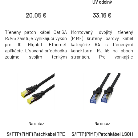
UV odolný
20.05 €
33.16 €
Tienený patch kábel Cat.6A
Montovaný dvojitý tienený
RJ45 zaisťuje vynikajúci výkon
(PiMF) krútený párový kábel
pre 10 Gigabit Ethernet
kategórie 6A s tienenými
aplikácie. Lisovaná priechodka
konektormi RJ-45 na oboch
zaujme svojim tenkým
stranách. Pre vonkajšie
dizajnom a zjednoduší tak
použitie (vedenie káblov), napr.
proces vkladania v
na pripojenie IP kamery. Patch
stiesnených podmienkach.
kábel pre sieťové prepojenia
Prierez 4 x 2 x AWG27/7 Potlač
medzi zariadeniami v
dĺžky na topánke Dostupné v 8
kombinácii s vonkajšou
farbách VLASTNOSTI
aplikáciou (napr. pripojenie k
PRODUKTU Kategória 6A: (TIA)
vonkajším monitorovacím
Typ pripojenia konektora:
kamerám) Priprav
Na dotaz
Na dotaz
S/FTP (PiMF) Patchkábel TPE
S/FTP (PiMF) Patchkábel LSOH