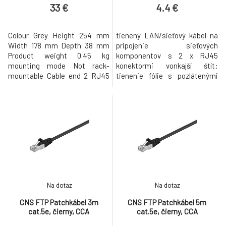
33 €
4.4 €
Colour Grey Height 254 mm
tienený LAN/sieťový kábel na
Width 178 mm Depth 38 mm
pripojenie sieťových
Product weight 0.45 kg
komponentov s 2 x RJ45
mounting mode Not rack-
konektormi vonkajší štít:
mountable Cable end 2 RJ45
tienenie fólie s pozlátenými
male Cat Cat 5 Straight
PIN s indikáciou dĺžky na
Through Cable end 1 RJ45
štíhlom odľahčení ťahu
male Cat Cat 5 Straight
Ochrana západky: Konštrukcia
Through Output Number of
konektora RJ45 „bez
port 1 Packing Units Unit Type
zachytenia“ na ochranu
of Package 1 PCE Number of
západky RJ45 pred zlomením
Units in Package 1 1 Package 1
alebo zaseknutím párová
Height 27.9 cm Package 1 Widt
sekvencia príp. podľa EIA/TIA
568B vhodn
Na dotaz
Na dotaz
CNS FTP Patchkábel 3m
CNS FTP Patchkábel 5m
cat.5e, čierny, CCA
cat.5e, čierny, CCA